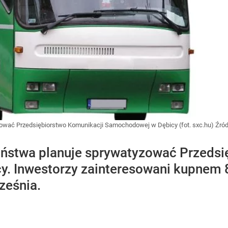
ować Przedsiębiorstwo Komunikacji Samochodowej w Dębicy (fot. sxc.hu)
Źród
aństwa planuje sprywatyzować Przedsi
 Inwestorzy zainteresowani kupnem 8
ześnia.