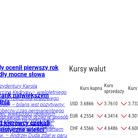
y ocenił pierwszy rok
Kursy walut
dły mocne słowa
Kurs
ezydentury Karola
Kurs kupna
Kurs
sprzedaży
cina Kędryny – wieloletniego
 Frank największym
yłego rzecznika prasowego
dnia
zgodę na
USD
3.6866
3.7610
3.73
Dudy – bilans jest pozytywny:
 na podany
 obecny czas permanentnego
bec większości głównych
informacji
EUR
4.2554
4.3414
4.30
 sprawuje swój urząd w sposób
ał tydzień na rynku walut
Agencji
t kierowcy czekali
 do wyzwań – akcentuje.
owego Banku Polskiego.
Reklamowej
CHF
4.5566
4.6486
4.60
trzega przed porównywaniem
istyczne wieści”
 o.o. w imieniu
w. – Andrzej Duda zdał w paru