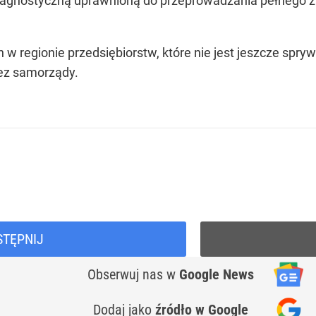
iagnostyczną uprawnioną do przeprowadzania pełnego za
ch w regionie przedsiębiorstw, które nie jest jeszcze s
rzez samorządy.
STĘPNIJ
Obserwuj nas
w
Google News
Dodaj jako
źródło w Google