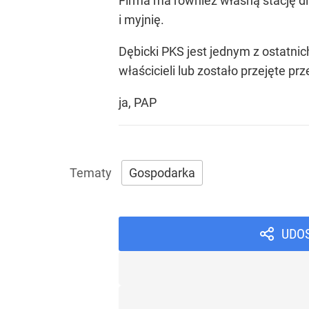
Firma ma również własną stację d
i myjnię.
Dębicki PKS jest jednym z ostatni
właścicieli lub zostało przejęte p
ja, PAP
Gospodarka
UDO