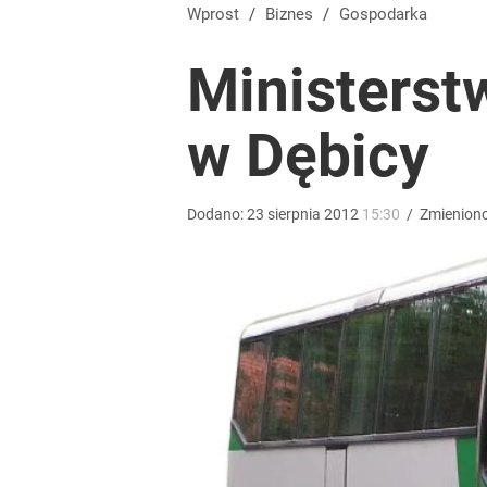
Blisko 200 tys. takich aktów w rok. Polacy masow
Wprost
/
Biznes
/
Gospodarka
Ministers
dodaj
w Dębicy
Wielkie pieniądze w Eurojackpot. Polak zgarnął po
dodaj
Dodano:
23
sierpnia
2012
15:30
/
Zmienion
Tajemnica paragonów grozy. Tak restauratorzy m
dodaj