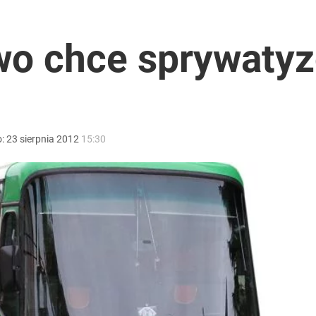
o przekazują sobie nieruchomości
two chce sprywaty
nad dwa miliony złotych
o:
23
sierpnia
2012
15:30
anipulują cenami nad morzem