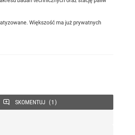
kresu badań technicznych oraz stację paliw
prywatyzowane. Większość ma już prywatnych
SKOMENTUJ
1