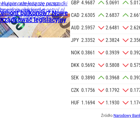
GBP
4.9687
5.0691
5.01
a zlecenie jej
elująco, ale jeszcze przez
 hurcie przełożą się na spadki
doceniony, jak kiedyś
zewidują eksperci e-petrol.pl.
znesowych.
 remont balkonów? Nowe
CAD
2.6305
2.6837
2.66
i, a po latach się to zmieniło
iany już w nadchodzącym
orządkować legislacyjny
znik Andrzeja Dudy.
 SIĘ
AUD
2.5957
2.6481
2.62
ogą zostać objęte nowymi
ka
Twój
JPY
2.3352
2.3824
2.35
jne części mają być
spólnoty mieszkaniowe.
NOK
0.3861
0.3939
0.39
DKK
0.5692
0.5808
0.57
SEK
0.3890
0.3968
0.39
CZK
0.1756
0.1792
0.17
HUF
1.1694
1.1930
1.17
Źródło
Narodowy Bank