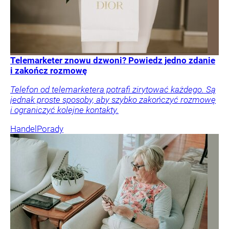
Telemarketer znowu dzwoni? Powiedz jedno zdanie
i zakończ rozmowę
Telefon od telemarketera potrafi zirytować każdego. Są
jednak proste sposoby, aby szybko zakończyć rozmowę
i ograniczyć kolejne kontakty.
Handel
Porady