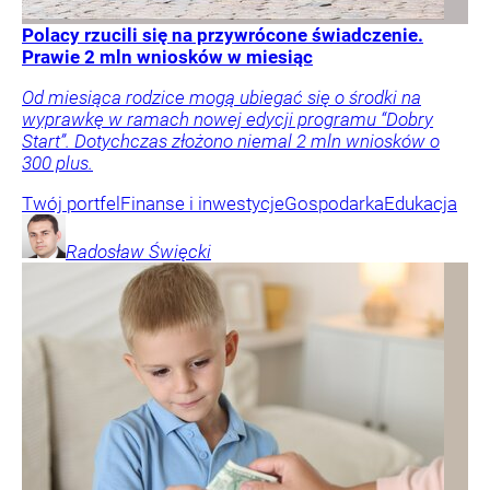
Polacy rzucili się na przywrócone świadczenie.
Prawie 2 mln wniosków w miesiąc
Od miesiąca rodzice mogą ubiegać się o środki na
wyprawkę w ramach nowej edycji programu “Dobry
Start”. Dotychczas złożono niemal 2 mln wniosków o
300 plus.
Twój portfel
Finanse i inwestycje
Gospodarka
Edukacja
Radosław
Święcki