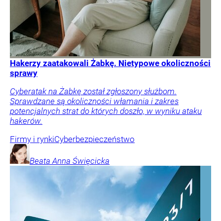
Hakerzy zaatakowali Żabkę. Nietypowe okoliczności
sprawy
Cyberatak na Żabkę został zgłoszony służbom.
Sprawdzane są okoliczności włamania i zakres
potencjalnych strat do których doszło, w wyniku ataku
hakerów.
Firmy i rynki
Cyberbezpieczeństwo
Beata Anna
Święcicka