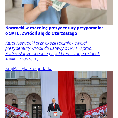
Nawrocki w rocznicę prezydentury przypomniał
o SAFE. Zwrócił się do Czarzastego
Karol Nawrocki przy okazji rocznicy swojej
prezydentury wrócił do ustawy o SAFE 0 proc.
Podkreślał, że obecnie projekt ten firmuje członek
koalicji rządzącej.
Kraj
Polityka
Gospodarka