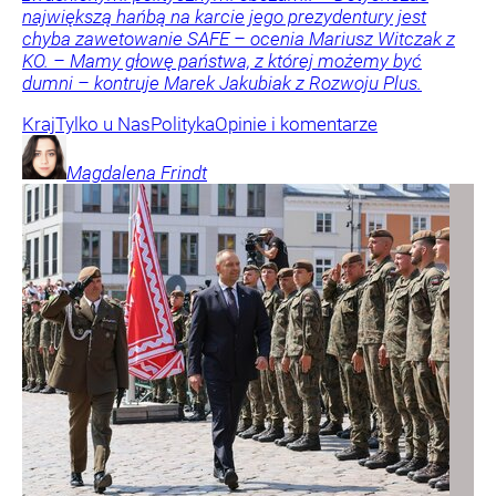
największą hańbą na karcie jego prezydentury jest
chyba zawetowanie SAFE – ocenia Mariusz Witczak z
KO. – Mamy głowę państwa, z której możemy być
dumni – kontruje Marek Jakubiak z Rozwoju Plus.
Kraj
Tylko u Nas
Polityka
Opinie i komentarze
Magdalena
Frindt