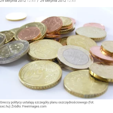
29
sierpnia
2012
12:45
/
29
sierpnia
2012
12:45
Greccy politycy ustalają szczegóły planu oszczędnościowego (fot.
sxc.hu)
Źródło:
FreeImages.com