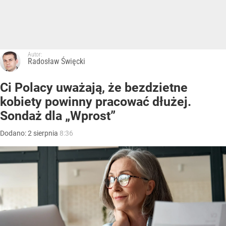
Autor:
Radosław Święcki
Ci Polacy uważają, że bezdzietne
kobiety powinny pracować dłużej.
Sondaż dla „Wprost”
Dodano:
2
sierpnia
8:36