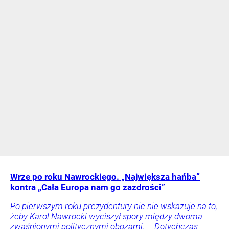
Wrze po roku Nawrockiego. „Największa hańba”
kontra „Cała Europa nam go zazdrości”
Po pierwszym roku prezydentury nic nie wskazuje na to,
żeby Karol Nawrocki wyciszył spory między dwoma
zwaśnionymi politycznymi obozami. – Dotychczas