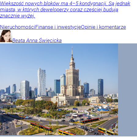
Większość nowych bloków ma 4–5 kondygnacji. Są jednak
miasta, w których deweloperzy coraz częściej budują
znacznie wyżej.
Nieruchomości
Finanse i inwestycje
Opinie i komentarze
Beata Anna
Święcicka