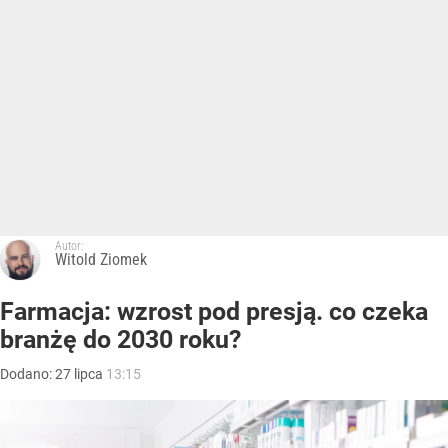
Autor:
Witold Ziomek
Farmacja: wzrost pod presją. co czeka
branżę do 2030 roku?
Dodano:
27
lipca
13:15