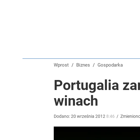
Tajemnica paragonów grozy. Tak restauratorzy m
3
Tego sondażu premier nie może zlekceważyć. Pol
8
Wprost
/
Biznes
/
Gospodarka
Pomysł PiS skonfrontowany z rzeczywistością. Ty
Portugalia za
winach
2
Dodano:
20
września
2012
8:46
/
Zmienion