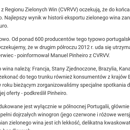
 Regionu Zielonych Win (CVRVV) oczekują, że do końca 2
o. Najlepszy wynik w historii eksportu zielonego wina z
uro.
dowo. Od ponad 600 producentów tego typowo portugalski
Oczekujemy, że w drugim półroczu 2012 r. uda się utrzy
erwiec - poinformował Manuel Pinheiro z CVRVV.
wina należą: Francja, Stany Zjednoczone, Brazylia, Kana
rzekonać do tego trunku również konsumentów z krajów 
 w roku bieżącym zorganizowaliśmy specjalne spotkania d
 oferty - podkreślił Pinheiro.
odukowane jest wyłącznie w północnej Portugalii, główni
ełni dojrzałych winogron (jego czerwone i różowe wersj
an zielonego wina jest ich lekkość, delikatna kwaskowa