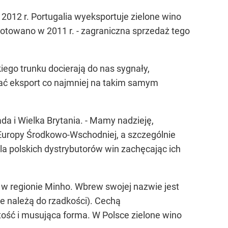
012 r. Portugalia wyeksportuje zielone wino
anotowano w 2011 r. - zagraniczna sprzedaż tego
ego trunku docierają do nas sygnały,
mać eksport co najmniej na takim samym
da i Wielka Brytania. - Mamy nadzieję,
Europy Środkowo-Wschodniej, a szczególnie
la polskich dystrybutorów win zachęcając ich
e w regionie Minho. Wbrew swojej nazwie jest
e należą do rzadkości). Cechą
tość i musująca forma. W Polsce zielone wino