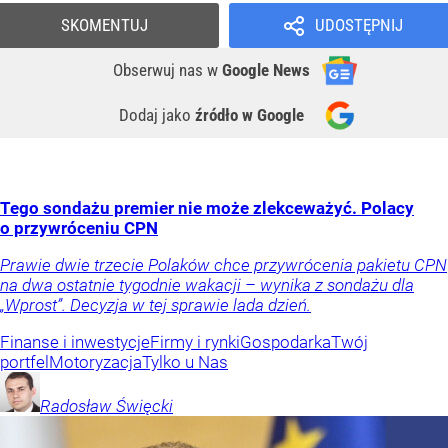
SKOMENTUJ
UDOSTĘPNIJ
Obserwuj nas
w
Google News
Dodaj jako
źródło w Google
Tego sondażu premier nie może zlekceważyć. Polacy
o przywróceniu CPN
Prawie dwie trzecie Polaków chce przywrócenia pakietu CPN
na dwa ostatnie tygodnie wakacji – wynika z sondażu dla
„Wprost”. Decyzja w tej sprawie lada dzień.
Finanse i inwestycje
Firmy i rynki
Gospodarka
Twój
portfel
Motoryzacja
Tylko u Nas
Radosław
Święcki