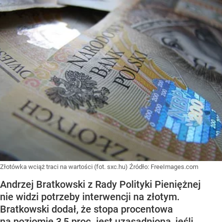
Złotówka wciąż traci na wartości (fot. sxc.hu)
Źródło:
FreeImages.com
Andrzej Bratkowski z Rady Polityki Pieniężnej
nie widzi potrzeby interwencji na złotym.
Bratkowski dodał, że stopa procentowa
na poziomie 3,5 proc. jest uzasadniona, jeśli