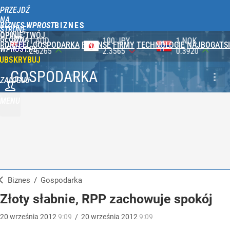
PRZEJDŹ
NA
BIZNES WPROST
STRONĘ
OPINIE
TWÓJ
GŁÓWNĄ
100 JPY
1 NOK
1 DKK
PORTFEL
GOSPODARKA
FINANSE
FIRMY
TECHNOLOGIE
NAJBOGATSI
WPROST.PL
2.3565
0.3920
0.5753
UBSKRYBUJ
GOSPODARKA
ZALOGUJ
MENU
Biznes
/
Gospodarka
Złoty słabnie, RPP zachowuje spokój
20
września
2012
9:09
/
20
września
2012
9:09