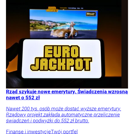
Rząd szykuje nowe emerytury. Świadczenia wzrosną
nawet o 552 zł
Nawet 200 tys. osób może dostać wyższe emerytury.
Rządowy projekt zakłada automatyczne przeliczenie
świadczeń i podwyżki do 552 zł brutto.
Finanse i inwestycje
Twój portfel