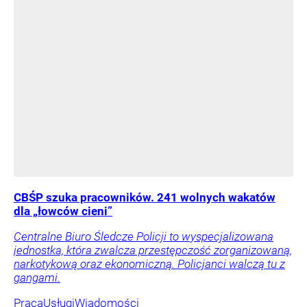
CBŚP szuka pracowników. 241 wolnych wakatów
dla „łowców cieni”
Centralne Biuro Śledcze Policji to wyspecjalizowana
jednostka, która zwalcza przestępczość zorganizowaną,
narkotykową oraz ekonomiczną. Policjanci walczą tu z
gangami.
Praca
Usługi
Wiadomości