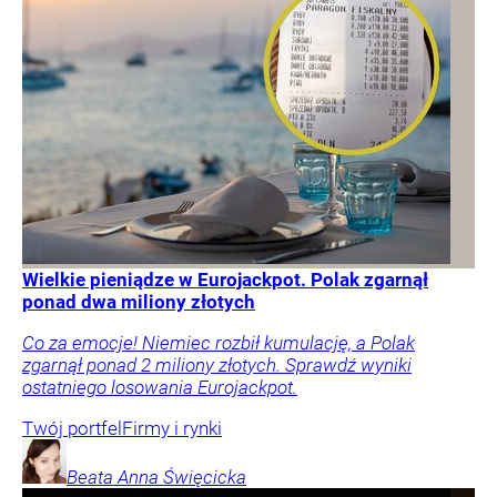
Wielkie pieniądze w Eurojackpot. Polak zgarnął
ponad dwa miliony złotych
Co za emocje! Niemiec rozbił kumulację, a Polak
zgarnął ponad 2 miliony złotych. Sprawdź wyniki
ostatniego losowania Eurojackpot.
Twój portfel
Firmy i rynki
Beata Anna
Święcicka