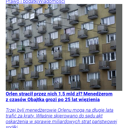
Prawo i podatki
Wiadomości
Orlen stracił przez nich 1,5 mld zł? Menedżerom
z czasów Obajtka grozi po 25 lat więzienia
Trzej byli menedżerowie Orlenu mogą na długie lata
trafić za kraty. Właśnie skierowano do sądu akt
oskarżenia w sprawie miliardowych strat państwowej
spółki.