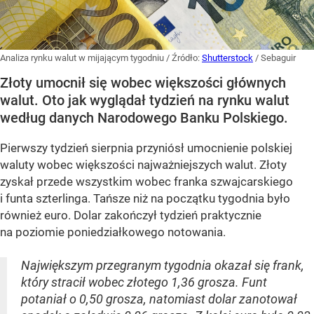
Analiza rynku walut w mijającym tygodniu
/ Źródło:
Shutterstock
/
Sebaguir
Złoty umocnił się wobec większości głównych
walut. Oto jak wyglądał tydzień na rynku walut
według danych Narodowego Banku Polskiego.
Pierwszy tydzień sierpnia przyniósł umocnienie polskiej
waluty wobec większości najważniejszych walut. Złoty
zyskał przede wszystkim wobec franka szwajcarskiego
i funta szterlinga. Tańsze niż na początku tygodnia było
również euro. Dolar zakończył tydzień praktycznie
na poziomie poniedziałkowego notowania.
Największym przegranym tygodnia okazał się frank,
który stracił wobec złotego 1,36 grosza. Funt
potaniał o 0,50 grosza, natomiast dolar zanotował