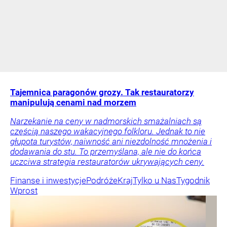
Tajemnica paragonów grozy. Tak restauratorzy
manipulują cenami nad morzem
Narzekanie na ceny w nadmorskich smażalniach są
częścią naszego wakacyjnego folkloru. Jednak to nie
głupota turystów, naiwność ani niezdolność mnożenia i
dodawania do stu. To przemyślana, ale nie do końca
uczciwa strategia restauratorów ukrywających ceny.
Finanse i inwestycje
Podróże
Kraj
Tylko u Nas
Tygodnik
Wprost