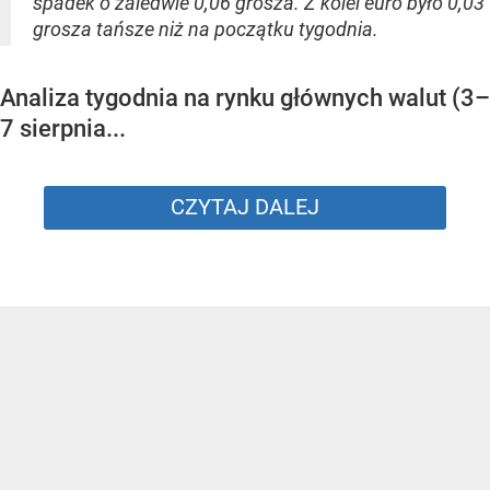
spadek o zaledwie 0,06 grosza. Z kolei euro było 0,03
grosza tańsze niż na początku tygodnia.
Analiza tygodnia na rynku głównych walut (3–
7 sierpnia...
CZYTAJ DALEJ