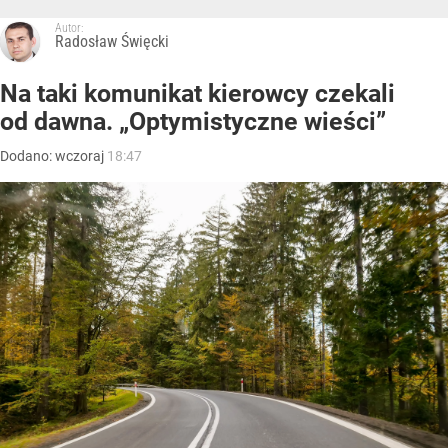
Autor:
Radosław Święcki
Na taki komunikat kierowcy czekali
od dawna. „Optymistyczne wieści”
Dodano:
wczoraj
18:47