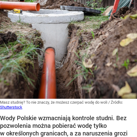
Masz studnię? To nie znaczy, że możesz czerpać wodę do woli
/ Źródło:
Shutterstock
Wody Polskie wzmacniają kontrole studni. Bez
pozwolenia można pobierać wodę tylko
w określonych granicach, a za naruszenia grozi