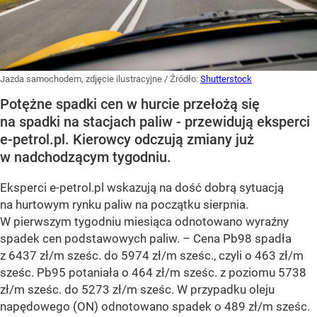
Jazda samochodem, zdjęcie ilustracyjne
/ Źródło:
Shutterstock
Potężne spadki cen w hurcie przełożą się
na spadki na stacjach paliw - przewidują eksperci
e-petrol.pl. Kierowcy odczują zmiany już
w nadchodzącym tygodniu.
Eksperci e-petrol.pl wskazują na dość dobrą sytuacją
na hurtowym rynku paliw na początku sierpnia.
W pierwszym tygodniu miesiąca odnotowano wyraźny
spadek cen podstawowych paliw. –
Cena Pb98 spadła
z 6437 zł/m sześc. do 5974 zł/m sześc., czyli o 463 zł/m
sześc. Pb95 potaniała o 464 zł/m sześc. z poziomu 5738
zł/m sześc. do 5273 zł/m sześc. W przypadku oleju
napędowego (ON) odnotowano spadek o 489 zł/m sześc.