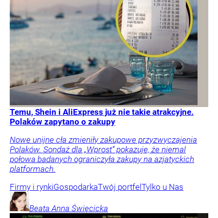
Temu, Shein i AliExpress już nie takie atrakcyjne.
Polaków zapytano o zakupy
Nowe unijne cła zmieniły zakupowe przyzwyczajenia
Polaków. Sondaż dla „Wprost” pokazuje, że niemal
połowa badanych ograniczyła zakupy na azjatyckich
platformach.
Firmy i rynki
Gospodarka
Twój portfel
Tylko u Nas
Beata Anna
Święcicka