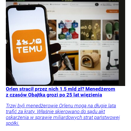
Orlen stracił przez nich 1,5 mld zł? Menedżerom
z czasów Obajtka grozi po 25 lat więzienia
Trzej byli menedżerowie Orlenu mogą na długie lata
trafić za kraty. Właśnie skierowano do sądu akt
oskarżenia w sprawie miliardowych strat państwowej
spółki.