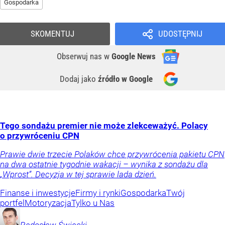
Gospodarka
SKOMENTUJ
UDOSTĘPNIJ
Obserwuj nas
w
Google News
Dodaj jako
źródło w Google
Tego sondażu premier nie może zlekceważyć. Polacy
o przywróceniu CPN
Prawie dwie trzecie Polaków chce przywrócenia pakietu CPN
na dwa ostatnie tygodnie wakacji – wynika z sondażu dla
„Wprost”. Decyzja w tej sprawie lada dzień.
Finanse i inwestycje
Firmy i rynki
Gospodarka
Twój
portfel
Motoryzacja
Tylko u Nas