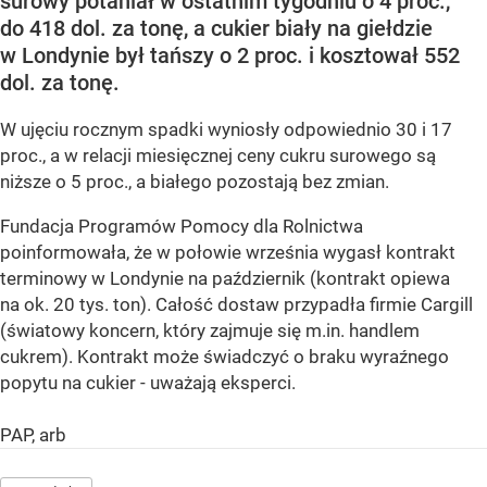
surowy potaniał w ostatnim tygodniu o 4 proc.,
do 418 dol. za tonę, a cukier biały na giełdzie
w Londynie był tańszy o 2 proc. i kosztował 552
dol. za tonę.
W ujęciu rocznym spadki wyniosły odpowiednio 30 i 17
proc., a w relacji miesięcznej ceny cukru surowego są
niższe o 5 proc., a białego pozostają bez zmian.
Fundacja Programów Pomocy dla Rolnictwa
poinformowała, że w połowie września wygasł kontrakt
terminowy w Londynie na październik (kontrakt opiewa
na ok. 20 tys. ton). Całość dostaw przypadła firmie Cargill
(światowy koncern, który zajmuje się m.in. handlem
cukrem). Kontrakt może świadczyć o braku wyraźnego
popytu na cukier - uważają eksperci.
PAP, arb