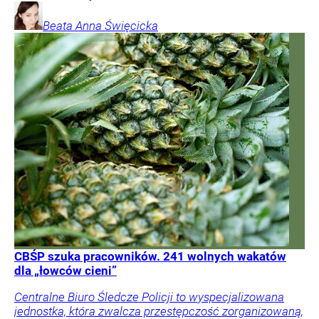
Beata Anna
Święcicka
CBŚP szuka pracowników. 241 wolnych wakatów
dla „łowców cieni”
Centralne Biuro Śledcze Policji to wyspecjalizowana
jednostka, która zwalcza przestępczość zorganizowaną,