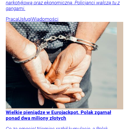
narkotykową oraz ekonomiczną. Policjanci walczą tu z
gangami.
Praca
Usługi
Wiadomości
Wielkie pieniądze w Eurojackpot. Polak zgarnął
ponad dwa miliony złotych
Co za emocje! Niemiec rozbił kumulację, a Polak