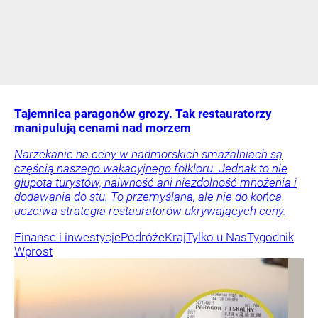
Tajemnica paragonów grozy. Tak restauratorzy
manipulują cenami nad morzem
Narzekanie na ceny w nadmorskich smażalniach są
częścią naszego wakacyjnego folkloru. Jednak to nie
głupota turystów, naiwność ani niezdolność mnożenia i
dodawania do stu. To przemyślana, ale nie do końca
uczciwa strategia restauratorów ukrywających ceny.
Finanse i inwestycje
Podróże
Kraj
Tylko u Nas
Tygodnik
Wprost