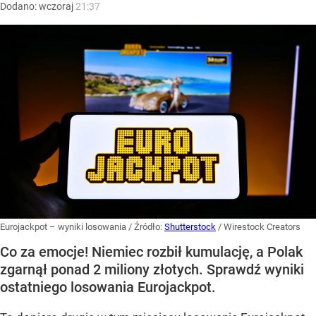
Dodano:
wczoraj
21:37
Eurojackpot – wyniki losowania
/ Źródło:
Shutterstock
/
Wirestock Creators
Co za emocje! Niemiec rozbił kumulację, a Polak
zgarnął ponad 2 miliony złotych. Sprawdź wyniki
ostatniego losowania Eurojackpot.