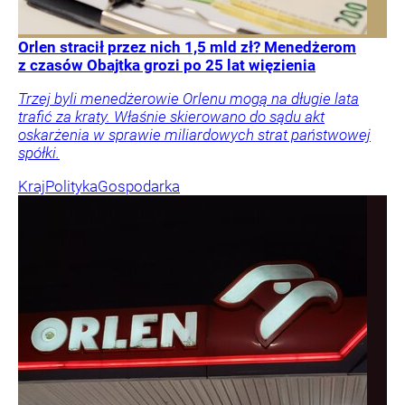
Orlen stracił przez nich 1,5 mld zł? Menedżerom
z czasów Obajtka grozi po 25 lat więzienia
Trzej byli menedżerowie Orlenu mogą na długie lata
trafić za kraty. Właśnie skierowano do sądu akt
oskarżenia w sprawie miliardowych strat państwowej
spółki.
Kraj
Polityka
Gospodarka