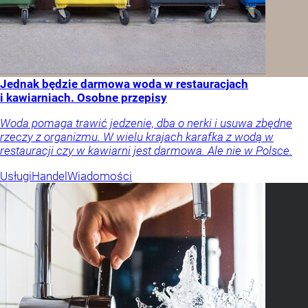
Jednak będzie darmowa woda w restauracjach
i kawiarniach. Osobne przepisy
Woda pomaga trawić jedzenie, dba o nerki i usuwa zbędne
rzeczy z organizmu. W wielu krajach karafka z wodą w
restauracji czy w kawiarni jest darmowa. Ale nie w Polsce.
Usługi
Handel
Wiadomości