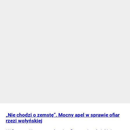
„Nie chodzi o zemstę”. Mocny apel w sprawie ofiar
rzezi wołyńskiej