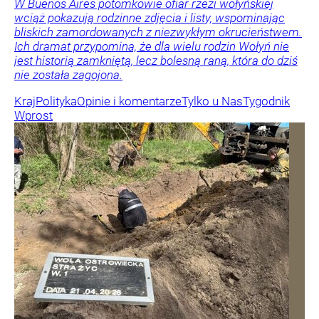
W Buenos Aires potomkowie ofiar rzezi wołyńskiej
wciąż pokazują rodzinne zdjęcia i listy, wspominając
bliskich zamordowanych z niezwykłym okrucieństwem.
Ich dramat przypomina, że dla wielu rodzin Wołyń nie
jest historią zamkniętą, lecz bolesną raną, która do dziś
nie została zagojona.
Kraj
Polityka
Opinie i komentarze
Tylko u Nas
Tygodnik
Wprost