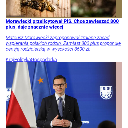
Morawiecki przelicytował PiS. Chce zawieszać 800
plus, daje znacznie więcej
Mateusz Morawiecki zaproponował zmianę zasad
wspierania polskich rodzin. Zamiast 800 plus proponuje
pensję rodzicielską w wysokości 3600 zł.
Kraj
Polityka
Gospodarka