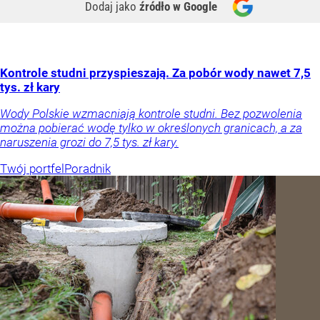
Dodaj jako
źródło w Google
Kontrole studni przyspieszają. Za pobór wody nawet 7,5
tys. zł kary
Wody Polskie wzmacniają kontrole studni. Bez pozwolenia
można pobierać wodę tylko w określonych granicach, a za
naruszenia grozi do 7,5 tys. zł kary.
Twój portfel
Poradnik