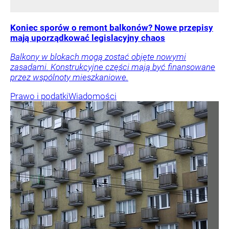
Koniec sporów o remont balkonów? Nowe przepisy
mają uporządkować legislacyjny chaos
Balkony w blokach mogą zostać objęte nowymi
zasadami. Konstrukcyjne części mają być finansowane
przez wspólnoty mieszkaniowe.
Prawo i podatki
Wiadomości