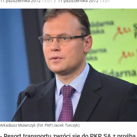
11
października
2012
13:01
/
11
października
2012
13:01
Arkadiusz Mularczyk (fot. PAP/Jacek Turczyk)
- Resort transportu zwróci się do PKP SA z prośbą