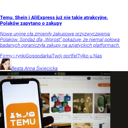
Temu, Shein i AliExpress już nie takie atrakcyjne.
Polaków zapytano o zakupy
Nowe unijne cła zmieniły zakupowe przyzwyczajenia
Polaków. Sondaż dla „Wprost” pokazuje, że niemal połowa
badanych ograniczyła zakupy na azjatyckich platformach.
Firmy i rynki
Gospodarka
Twój portfel
Tylko u Nas
Beata Anna
Święcicka