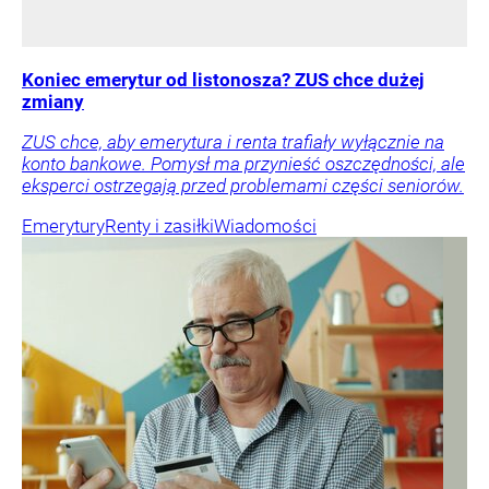
Koniec emerytur od listonosza? ZUS chce dużej
zmiany
ZUS chce, aby emerytura i renta trafiały wyłącznie na
konto bankowe. Pomysł ma przynieść oszczędności, ale
eksperci ostrzegają przed problemami części seniorów.
Emerytury
Renty i zasiłki
Wiadomości