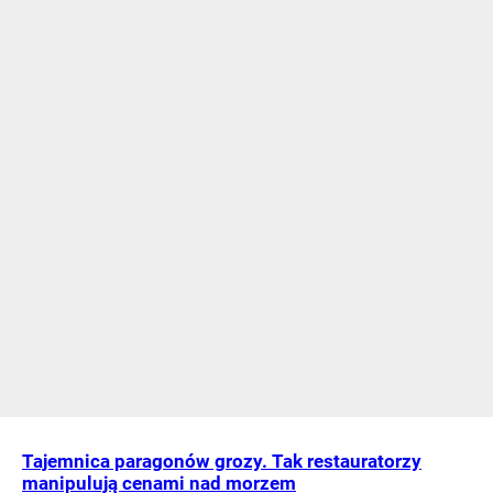
Tajemnica paragonów grozy. Tak restauratorzy
manipulują cenami nad morzem