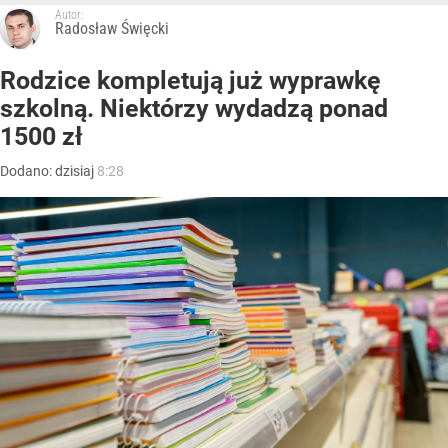
Autor:
Radosław Święcki
Rodzice kompletują już wyprawkę
szkolną. Niektórzy wydadzą ponad
1500 zł
Dodano:
dzisiaj
8:28