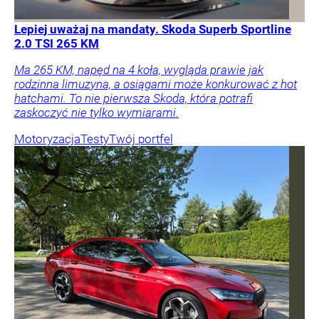
Lepiej uważaj na mandaty. Skoda Superb Sportline
2.0 TSI 265 KM
Ma 265 KM, napęd na 4 koła, wygląda prawie jak
rodzinna limuzyna, a osiągami może konkurować z hot
hatchami. To nie pierwsza Skoda, która potrafi
zaskoczyć nie tylko wymiarami.
Motoryzacja
Testy
Twój portfel