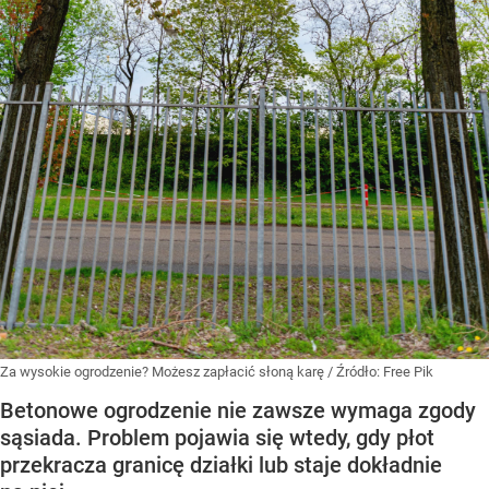
Za wysokie ogrodzenie? Możesz zapłacić słoną karę
/ Źródło:
Free Pik
Betonowe ogrodzenie nie zawsze wymaga zgody
sąsiada. Problem pojawia się wtedy, gdy płot
przekracza granicę działki lub staje dokładnie