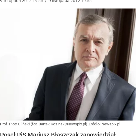
9
listopada
2012
19:55
/
9
listopada
2012
19:55
Prof. Piotr Gliński (fot. Bartek Kosinski/Newspix.pl)
Źródło:
Newspix.pl
Poseł PiS Mariusz Błaszczak zapowiedział