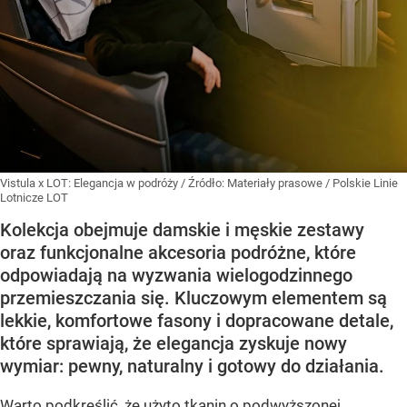
Vistula x LOT: Elegancja w podróży
/ Źródło:
Materiały prasowe
/
Polskie Linie
Lotnicze LOT
Kolekcja obejmuje damskie i męskie zestawy
oraz funkcjonalne akcesoria podróżne, które
odpowiadają na wyzwania wielogodzinnego
przemieszczania się. Kluczowym elementem są
lekkie, komfortowe fasony i dopracowane detale,
które sprawiają, że elegancja zyskuje nowy
wymiar: pewny, naturalny i gotowy do działania.
Warto podkreślić, że użyto tkanin o podwyższonej