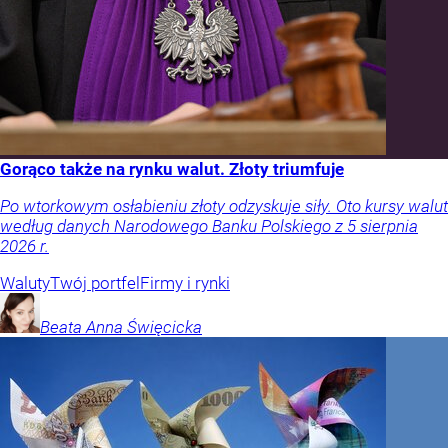
Gorąco także na rynku walut. Złoty triumfuje
Po wtorkowym osłabieniu złoty odzyskuje siły. Oto kursy walut
według danych Narodowego Banku Polskiego z 5 sierpnia
2026 r.
Waluty
Twój portfel
Firmy i rynki
Beata Anna
Święcicka