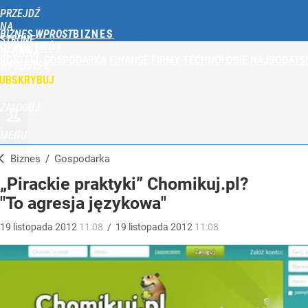
PRZEJDŹ
NA
BIZNES WPROST
STRONĘ
OPINIE
TWÓJ
GŁÓWNĄ
PORTFEL
GOSPODARKA
FINANSE
FIRMY
TECHNOLOGIE
NAJBOGATSI
WPROST.PL
UBSKRYBUJ
ZALOGUJ
MENU
Biznes
/
Gospodarka
„Pirackie praktyki” Chomikuj.pl?
"To agresja językowa"
19
listopada
2012
11:08
/
19
listopada
2012
11:08