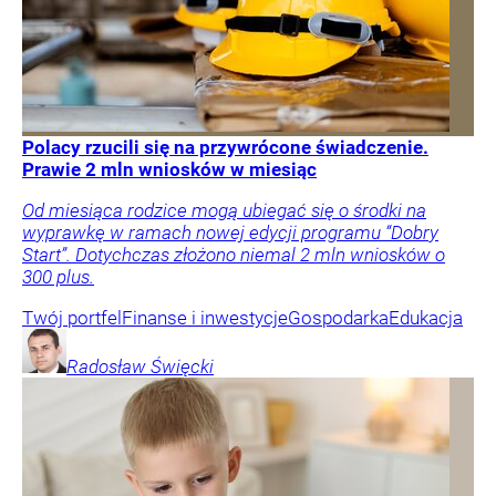
Polacy rzucili się na przywrócone świadczenie.
Prawie 2 mln wniosków w miesiąc
Od miesiąca rodzice mogą ubiegać się o środki na
wyprawkę w ramach nowej edycji programu “Dobry
Start”. Dotychczas złożono niemal 2 mln wniosków o
300 plus.
Twój portfel
Finanse i inwestycje
Gospodarka
Edukacja
Radosław
Święcki