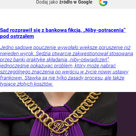
Dodaj jako
źródło w Google
Sąd rozprawił się z bankową fikcją. „Niby-potrącenia”
pod ostrzałem
Jedno sądowe pouczenie wywołało większe poruszenie niż
niejeden wyrok. Sędzia otwarcie zakwestionował stosowaną
przez banki praktykę składania „niby-oświadczeń”,
jednocześnie pokazując problem, który może nabrać
szczególnego znaczenia po wejściu w życie nowej ustawy
frankowej. Stawką są nie tylko zasady procesu, ale także
tysiące złotych kosztów.