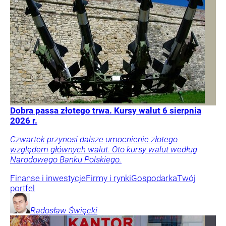
Dobra passa złotego trwa. Kursy walut 6 sierpnia
2026 r.
Czwartek przynosi dalsze umocnienie złotego
względem głównych walut. Oto kursy walut według
Narodowego Banku Polskiego.
Finanse i inwestycje
Firmy i rynki
Gospodarka
Twój
portfel
Radosław
Święcki