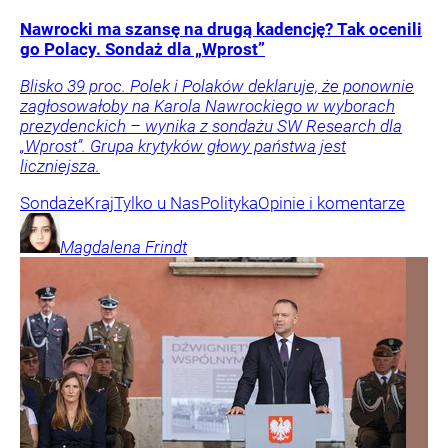
Nawrocki ma szansę na drugą kadencję? Tak ocenili
go Polacy. Sondaż dla „Wprost”
Blisko 39 proc. Polek i Polaków deklaruje, że ponownie
zagłosowałoby na Karola Nawrockiego w wyborach
prezydenckich – wynika z sondażu SW Research dla
„Wprost”. Grupa krytyków głowy państwa jest
liczniejsza.
Sondaże
Kraj
Tylko u Nas
Polityka
Opinie i komentarze
Magdalena
Frindt