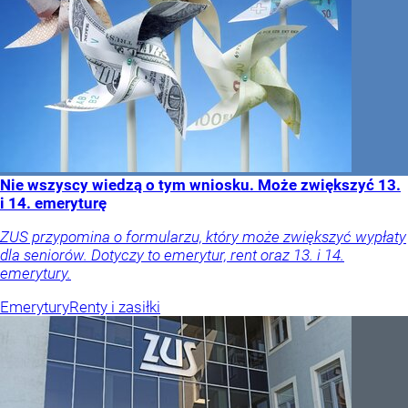
Nie wszyscy wiedzą o tym wniosku. Może zwiększyć 13.
i 14. emeryturę
ZUS przypomina o formularzu, który może zwiększyć wypłaty
dla seniorów. Dotyczy to emerytur, rent oraz 13. i 14.
emerytury.
Emerytury
Renty i zasiłki