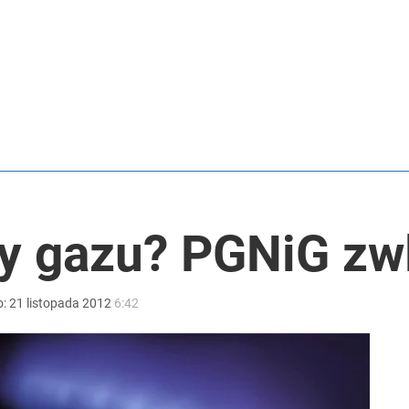
czasów Obajtka grozi po 25 lat więzienia
ą nawet o 552 zł
anipulują cenami nad morzem
y gazu? PGNiG zw
o:
21
listopada
2012
6:42