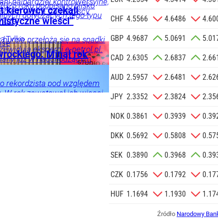
 ani najbardziej kontrowersyjne,
2025 roku podpisano blisko
Agencji
t kierowcy czekali
Problem w tym, że wszyscy
ialnych dotyczących tego typu
Reklamowej
CHF
4.5566
4.6486
4.60
istyczne wieści”
widzą.
 o.o. w imieniu
GBP
4.9687
5.0691
5.01
a zlecenie jej
ia
Tylko
 hurcie przełożą się na spadki
nse
zewidują eksperci e-petrol.pl.
znesowych.
wrockiego. Minął rok
CAD
2.6305
2.6837
2.66
iany już w nadchodzącym
 SIĘ
AUD
2.5957
2.6481
2.62
to rekordzista pod względem
 W rok zawetował ich więcej
ka
Twój
JPY
2.3352
2.3824
2.35
oprzednich prezydentów w
w.
NOK
0.3861
0.3939
0.39
DKK
0.5692
0.5808
0.57
ci
SEK
0.3890
0.3968
0.39
CZK
0.1756
0.1792
0.17
HUF
1.1694
1.1930
1.17
Źródło
Narodowy Bank