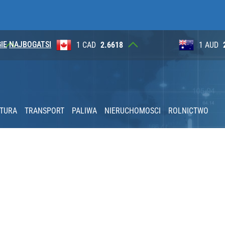
IE
NAJBOGATSI
8
1 AUD
2.6265
100 JP
godnia
KTURA
TRANSPORT
PALIWA
NIERUCHOMOSCI
ROLNICTWO
acy o przywróceniu CPN