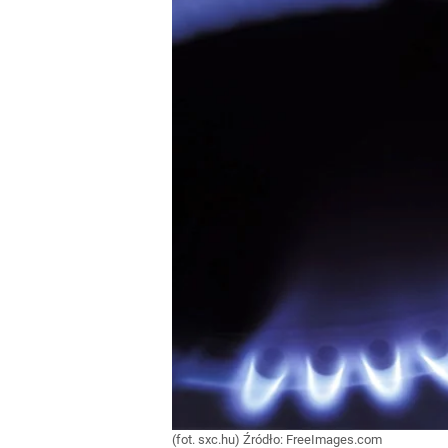
(fot. sxc.hu)
Źródło:
FreeImages.com