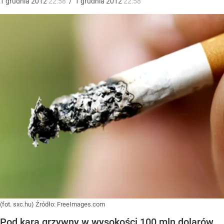
1
grudnia
2012
22:58
/
1
grudnia
2012
22:58
(fot. sxc.hu)
Źródło:
FreeImages.com
Pod karą grzywny w wysokości 100 mln dolarów