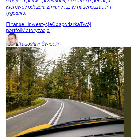
stacjach paliw - przewidują eksperci e-petrol.pl.
Kierowcy odczują zmiany już w nadchodzącym
tygodniu.
Finanse i inwestycje
Gospodarka
Twój
portfel
Motoryzacja
Radosław
Święcki