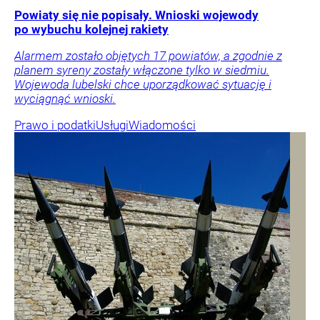
Powiaty się nie popisały. Wnioski wojewody
po wybuchu kolejnej rakiety
Alarmem zostało objętych 17 powiatów, a zgodnie z
planem syreny zostały włączone tylko w siedmiu.
Wojewoda lubelski chce uporządkować sytuację i
wyciągnąć wnioski.
Prawo i podatki
Usługi
Wiadomości