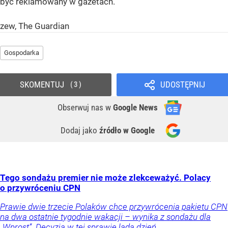
być reklamowany w gazetach.
zew, The Guardian
Gospodarka
SKOMENTUJ
UDOSTĘPNIJ
3
Obserwuj nas
w
Google News
Dodaj jako
źródło w Google
Tego sondażu premier nie może zlekceważyć. Polacy
o przywróceniu CPN
Prawie dwie trzecie Polaków chce przywrócenia pakietu CPN
na dwa ostatnie tygodnie wakacji – wynika z sondażu dla
„Wprost”. Decyzja w tej sprawie lada dzień.