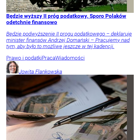
Będzie wyższy II próg podatkowy. Sporo Polaków
odetchnie finansowo
Będzie podwyższenie II progu podatkowego – deklaruje
minister finansów Andrzej Domański – Pracujemy nad
tym, aby było to możliwe jeszcze w tej kadencji.
Prawo i podatki
Praca
Wiadomości
Jowita
Flankowska