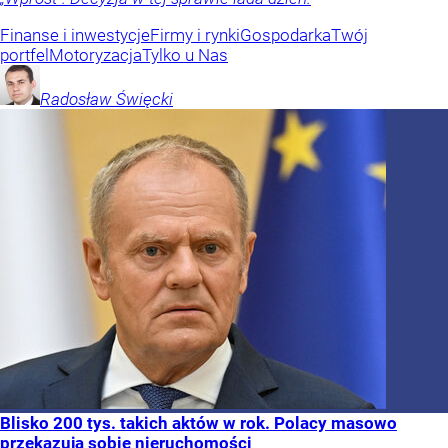
Finanse i inwestycje
Firmy i rynki
Gospodarka
Twój
portfel
Motoryzacja
Tylko u Nas
Radosław
Święcki
Blisko 200 tys. takich aktów w rok. Polacy masowo
przekazują sobie nieruchomości