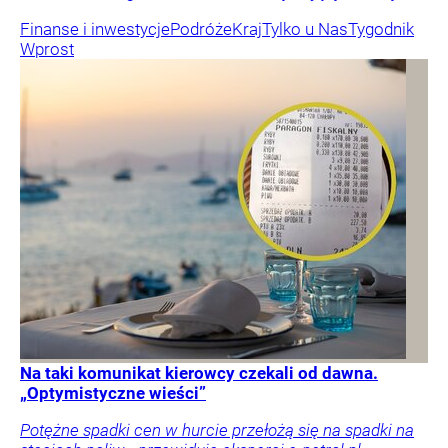
Finanse i inwestycje
Podróże
Kraj
Tylko u Nas
Tygodnik
Wprost
Na taki komunikat kierowcy czekali od dawna.
„Optymistyczne wieści”
Potężne spadki cen w hurcie przełożą się na spadki na