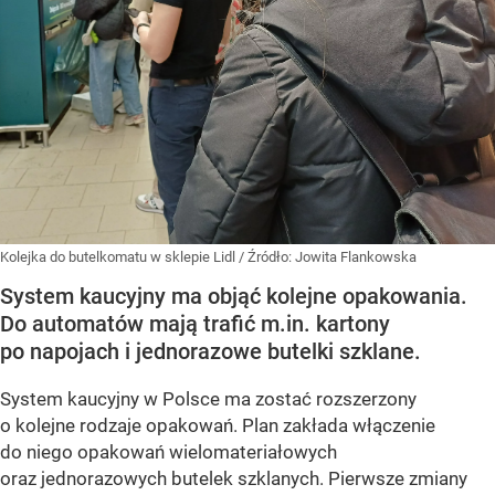
Kolejka do butelkomatu w sklepie Lidl
/ Źródło:
Jowita Flankowska
System kaucyjny ma objąć kolejne opakowania.
Do automatów mają trafić m.in. kartony
po napojach i jednorazowe butelki szklane.
System kaucyjny w Polsce ma zostać rozszerzony
o kolejne rodzaje opakowań. Plan zakłada włączenie
do niego opakowań wielomateriałowych
oraz jednorazowych butelek szklanych. Pierwsze zmiany