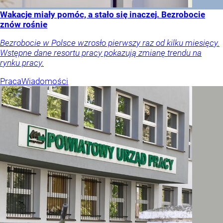
Wakacje miały pomóc, a stało się inaczej. Bezrobocie
znów rośnie
Bezrobocie w Polsce wzrosło pierwszy raz od kilku miesięcy.
Wstępne dane resortu pracy pokazują zmianę trendu na
rynku pracy.
Praca
Wiadomości