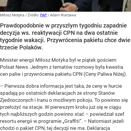
Miłosz Motyka
/ Źródło:
PAP
/
Adam Warżawa
Prawdopodobnie w przyszłym tygodniu zapadnie
decyzja ws. reaktywacji CPN na dwa ostatnie
tygodnie wakacji. Przywrócenia pakietu chce dwie
trzecie Polaków.
Minister energii Miłosz Motyka był w piątek gościem
Polsat News. Jednym z tematów rozmowy była kwestia
cen paliw i przywrócenia pakietu CPN (Ceny Paliwa Niżej).
–
Pierwsza dobra informacja jest taka, że ceny w hurcie
spadają po ostatnich deklaracjach ze strony Stanów
Zjednoczonych i Iranu o możliwym pokoju. To powinno się
przełożyć na stacje. W pierwszym kroku już się w ciągu
tych najbliższych godzin powinno stać –
powiedział szef
resortu energii w programie „Graffiti”. –
Natomiast jeżeli
chodzi o pakiet CPN, tej decyzji nie ma. Deklaracja