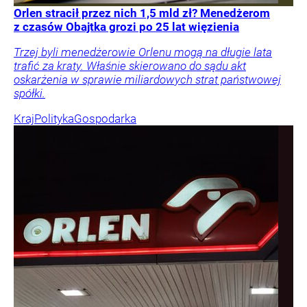
Orlen stracił przez nich 1,5 mld zł? Menedżerom
z czasów Obajtka grozi po 25 lat więzienia
Trzej byli menedżerowie Orlenu mogą na długie lata
trafić za kraty. Właśnie skierowano do sądu akt
oskarżenia w sprawie miliardowych strat państwowej
spółki.
Kraj
Polityka
Gospodarka