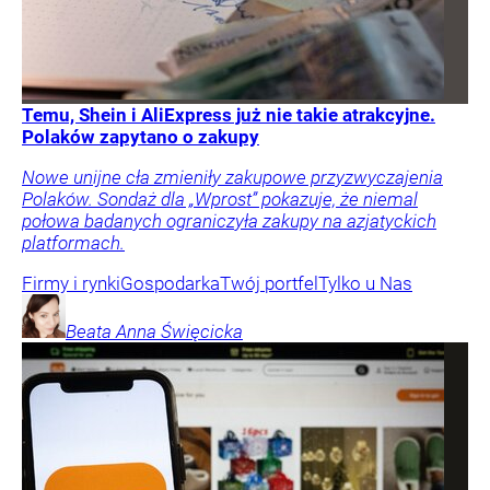
Temu, Shein i AliExpress już nie takie atrakcyjne.
Polaków zapytano o zakupy
Nowe unijne cła zmieniły zakupowe przyzwyczajenia
Polaków. Sondaż dla „Wprost” pokazuje, że niemal
połowa badanych ograniczyła zakupy na azjatyckich
platformach.
Firmy i rynki
Gospodarka
Twój portfel
Tylko u Nas
Beata Anna
Święcicka