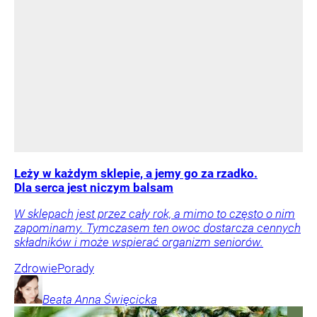
Leży w każdym sklepie, a jemy go za rzadko.
Dla serca jest niczym balsam
W sklepach jest przez cały rok, a mimo to często o nim
zapominamy. Tymczasem ten owoc dostarcza cennych
składników i może wspierać organizm seniorów.
Zdrowie
Porady
Beata Anna
Święcicka