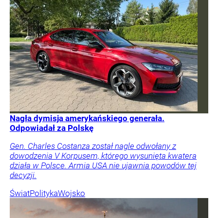
Nagła dymisja amerykańskiego generała.
Odpowiadał za Polskę
Gen. Charles Costanza został nagle odwołany z
dowodzenia V Korpusem, którego wysunięta kwatera
działa w Polsce. Armia USA nie ujawnia powodów tej
decyzji.
Świat
Polityka
Wojsko