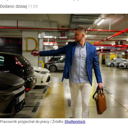
Dodano:
dzisiaj
11:35
Pracownik przyjechał do pracy
/ Źródło:
Shutterstock