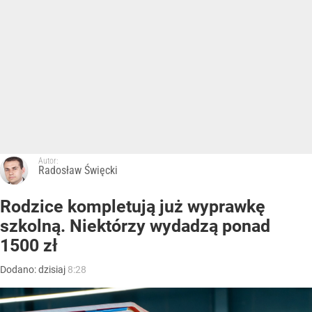
Autor:
Radosław Święcki
Rodzice kompletują już wyprawkę
szkolną. Niektórzy wydadzą ponad
1500 zł
Dodano:
dzisiaj
8:28