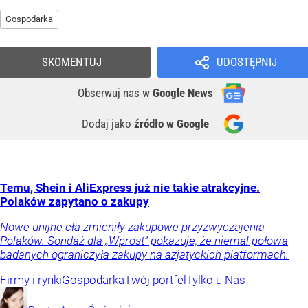
Gospodarka
SKOMENTUJ
UDOSTĘPNIJ
Obserwuj nas
w
Google News
Dodaj jako
źródło w Google
Temu, Shein i AliExpress już nie takie atrakcyjne.
Polaków zapytano o zakupy
Nowe unijne cła zmieniły zakupowe przyzwyczajenia
Polaków. Sondaż dla „Wprost” pokazuje, że niemal połowa
badanych ograniczyła zakupy na azjatyckich platformach.
Firmy i rynki
Gospodarka
Twój portfel
Tylko u Nas