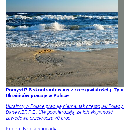
Pomysł PiS skonfrontowany z rzeczywistością. Tylu
Ukraińców pracuje w Polsce
Ukraińcy w Polsce pracują niemal tak często jak Polacy.
Dane NBP, PIE i UW potwierdzają, że ich aktywność
zawodowa przekracza 70 proc.
Kraj
Polityka
Gospodarka