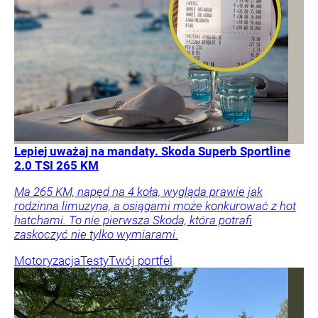
Lepiej uważaj na mandaty. Skoda Superb Sportline
2.0 TSI 265 KM
Ma 265 KM, napęd na 4 koła, wygląda prawie jak
rodzinna limuzyna, a osiągami może konkurować z hot
hatchami. To nie pierwsza Skoda, która potrafi
zaskoczyć nie tylko wymiarami.
Motoryzacja
Testy
Twój portfel