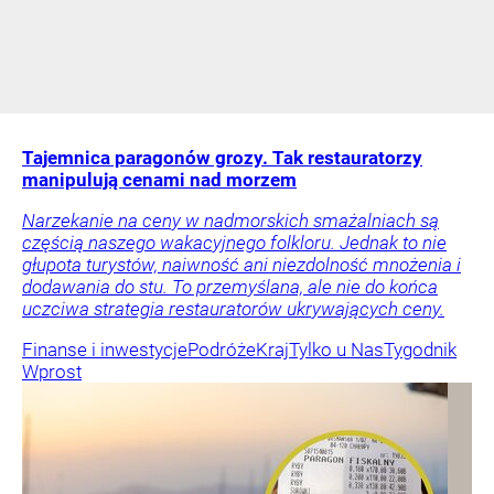
Tajemnica paragonów grozy. Tak restauratorzy
manipulują cenami nad morzem
Narzekanie na ceny w nadmorskich smażalniach są
częścią naszego wakacyjnego folkloru. Jednak to nie
głupota turystów, naiwność ani niezdolność mnożenia i
dodawania do stu. To przemyślana, ale nie do końca
uczciwa strategia restauratorów ukrywających ceny.
Finanse i inwestycje
Podróże
Kraj
Tylko u Nas
Tygodnik
Wprost