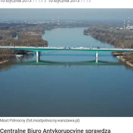
10
stycznia
2013
11:13
/
10
stycznia
2013
11:13
Most Północny (fot.mostpolnocny.warszawa.pl)
Centralne Biuro Antykorupcyjne sprawdza