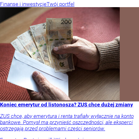
Finanse i inwestycje
Twój portfel
Koniec emerytur od listonosza? ZUS chce dużej zmiany
ZUS chce, aby emerytura i renta trafiały wyłącznie na konto
bankowe. Pomysł ma przynieść oszczędności, ale eksperci
ostrzegają przed problemami części seniorów.