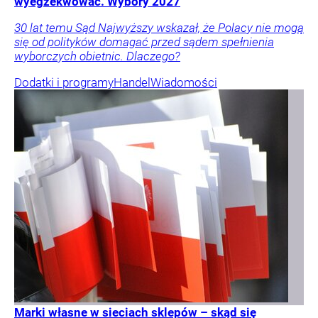
wyegzekwować. Wybory 2027
30 lat temu Sąd Najwyższy wskazał, że Polacy nie mogą
się od polityków domagać przed sądem spełnienia
wyborczych obietnic. Dlaczego?
Dodatki i programy
Handel
Wiadomości
Marki własne w sieciach sklepów – skąd się