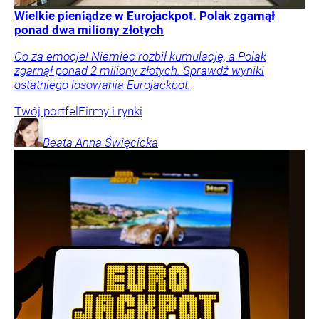
Wielkie pieniądze w Eurojackpot. Polak zgarnął
ponad dwa miliony złotych
Co za emocje! Niemiec rozbił kumulację, a Polak
zgarnął ponad 2 miliony złotych. Sprawdź wyniki
ostatniego losowania Eurojackpot.
Twój portfel
Firmy i rynki
Beata Anna
Święcicka