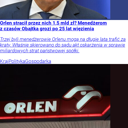
Orlen stracił przez nich 1,5 mld zł? Menedżerom
z czasów Obajtka grozi po 25 lat więzienia
Trzej byli menedżerowie Orlenu mogą na długie lata trafić za
kraty. Właśnie skierowano do sądu akt oskarżenia w sprawie
miliardowych strat państwowej spółki.
Kraj
Polityka
Gospodarka