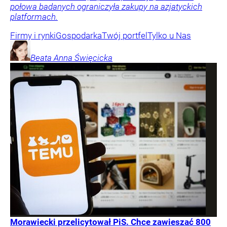
połowa badanych ograniczyła zakupy na azjatyckich
platformach.
Firmy i rynki
Gospodarka
Twój portfel
Tylko u Nas
Beata Anna
Święcicka
Morawiecki przelicytował PiS. Chce zawieszać 800