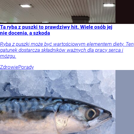
Ta ryba z puszki to prawdziwy hit. Wiele osób jej
nie docenia, a szkoda
Ryba z puszki może być wartościowym elementem diety. Ten
gatunek dostarcza składników ważnych dla pracy serca i
mózgu.
Zdrowie
Porady