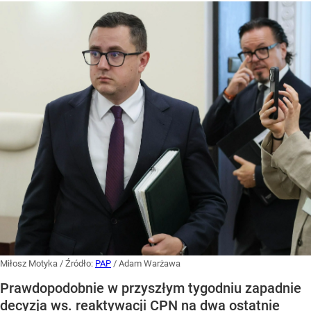
Miłosz Motyka
/ Źródło:
PAP
/
Adam Warżawa
Prawdopodobnie w przyszłym tygodniu zapadnie
decyzja ws. reaktywacji CPN na dwa ostatnie