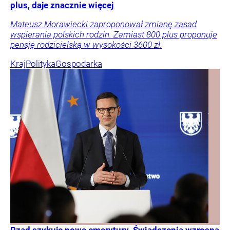
plus, daje znacznie więcej
Mateusz Morawiecki zaproponował zmianę zasad
wspierania polskich rodzin. Zamiast 800 plus proponuje
pensję rodzicielską w wysokości 3600 zł.
Kraj
Polityka
Gospodarka
Rząd szykuje nowe emerytury. Świadczenia wzrosną