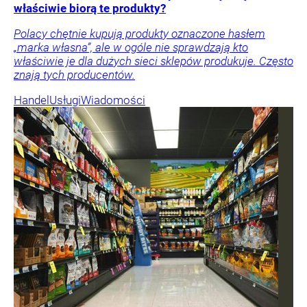
właściwie biorą te produkty?
Polacy chętnie kupują produkty oznaczone hasłem
„marka własna”, ale w ogóle nie sprawdzają kto
właściwie je dla dużych sieci sklepów produkuje. Często
znają tych producentów.
Handel
Usługi
Wiadomości