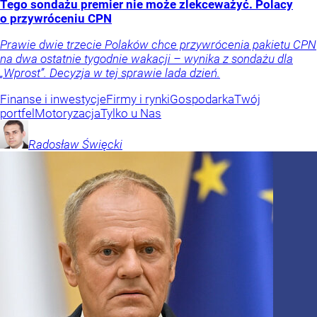
Tego sondażu premier nie może zlekceważyć. Polacy
o przywróceniu CPN
Prawie dwie trzecie Polaków chce przywrócenia pakietu CPN
na dwa ostatnie tygodnie wakacji – wynika z sondażu dla
„Wprost”. Decyzja w tej sprawie lada dzień.
Finanse i inwestycje
Firmy i rynki
Gospodarka
Twój
portfel
Motoryzacja
Tylko u Nas
Radosław
Święcki