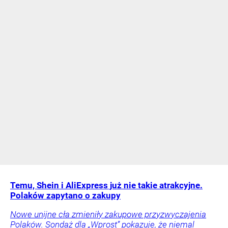
Temu, Shein i AliExpress już nie takie atrakcyjne.
Polaków zapytano o zakupy
Nowe unijne cła zmieniły zakupowe przyzwyczajenia
Polaków. Sondaż dla „Wprost” pokazuje, że niemal