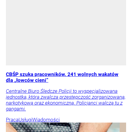
CBŚP szuka pracowników. 241 wolnych wakatów
dla „łowców cieni”
Centralne Biuro Śledcze Policji to wyspecjalizowana
jednostka, która zwalcza przestępczość zorganizowaną,
narkotykową oraz ekonomiczną. Policjanci walczą tu z
gangami.
Praca
Usługi
Wiadomości