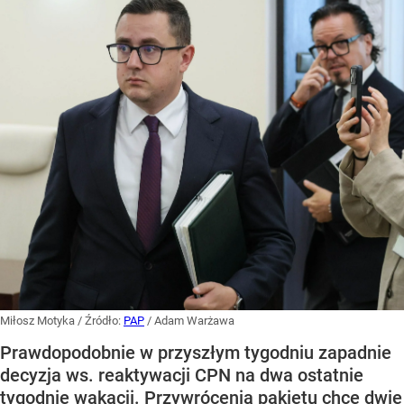
Miłosz Motyka
/ Źródło:
PAP
/
Adam Warżawa
Prawdopodobnie w przyszłym tygodniu zapadnie
decyzja ws. reaktywacji CPN na dwa ostatnie
tygodnie wakacji. Przywrócenia pakietu chce dwie