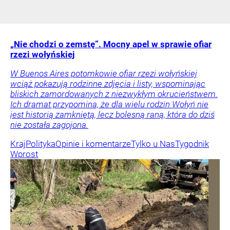
„Nie chodzi o zemstę”. Mocny apel w sprawie ofiar
rzezi wołyńskiej
W Buenos Aires potomkowie ofiar rzezi wołyńskiej
wciąż pokazują rodzinne zdjęcia i listy, wspominając
bliskich zamordowanych z niezwykłym okrucieństwem.
Ich dramat przypomina, że dla wielu rodzin Wołyń nie
jest historią zamkniętą, lecz bolesną raną, która do dziś
nie została zagojona.
Kraj
Polityka
Opinie i komentarze
Tylko u Nas
Tygodnik
Wprost