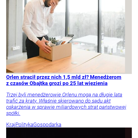
Orlen stracił przez nich 1,5 mld zł? Menedżerom
z czasów Obajtka grozi po 25 lat więzienia
Trzej byli menedżerowie Orlenu mogą na długie lata
trafić za kraty. Właśnie skierowano do sądu akt
oskarżenia w sprawie miliardowych strat państwowej
spółki.
Kraj
Polityka
Gospodarka