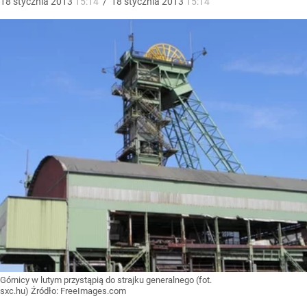
18
stycznia
2013
15:14
/
18
stycznia
2013
15:14
Górnicy w lutym przystąpią do strajku generalnego (fot.
sxc.hu)
Źródło:
FreeImages.com