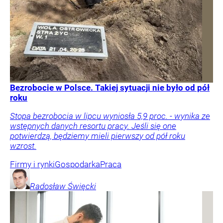
Bezrobocie w Polsce. Takiej sytuacji nie było od pół
roku
Stopa bezrobocia w lipcu wyniosła 5,9 proc. - wynika ze
wstępnych danych resortu pracy. Jeśli się one
potwierdzą, będziemy mieli pierwszy od pół roku
wzrost.
Firmy i rynki
Gospodarka
Praca
Radosław
Święcki