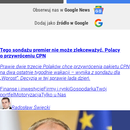
Obserwuj nas
w
Google News
Dodaj jako
źródło w Google
Tego sondażu premier nie może zlekceważyć. Polacy
o przywróceniu CPN
Prawie dwie trzecie Polaków chce przywrócenia pakietu CPN
na dwa ostatnie tygodnie wakacji – wynika z sondażu dla
„Wprost”. Decyzja w tej sprawie lada dzień.
Finanse i inwestycje
Firmy i rynki
Gospodarka
Twój
portfel
Motoryzacja
Tylko u Nas
Radosław
Święcki