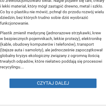
co zrewolucjonizowało świat. Nagle pojawił się tani, trwały
i lekki materiał, który mógł zastąpić drewno, metal i szkło.
Co by o plastiku nie mówić, pchnął do przodu rozwój wielu
dziedzin, bez których trudno sobie dziś wyobrazić
funkcjonowanie.
Plastik zmienił medycynę (jednorazowe strzykawki, krew
w bezpiecznych pojemnikach, lekkie protezy), elektronikę
(kable, obudowy komputerów i telefonów), transport
(lżejsze auta i samoloty), ale jednocześnie zapoczątkował
globalny kryzys ekologiczny związany z ogromną ilością
trwałych odpadów, które niełatwo poddają się procesowi
recycylingu....
CZYTAJ DALEJ