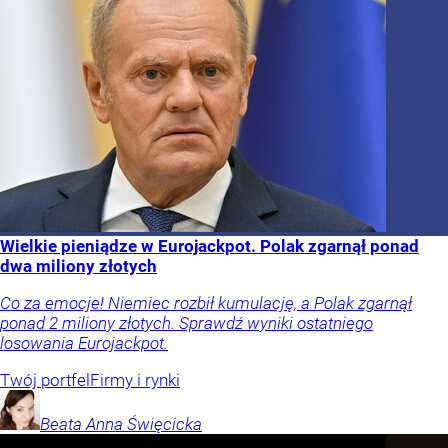
Wielkie pieniądze w Eurojackpot. Polak zgarnął ponad
dwa miliony złotych
Co za emocje! Niemiec rozbił kumulację, a Polak zgarnął
ponad 2 miliony złotych. Sprawdź wyniki ostatniego
losowania Eurojackpot.
Twój portfel
Firmy i rynki
Beata Anna
Święcicka