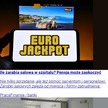
Ile zarabia salowa w szpitalu? Pensja może zaskoczyć
Nie tylko sprzątanie, ale też pomoc pacjentom i personelowi.
Zarobki salowych zależą od miejsca i formy zatrudnienia.
Praca
Finanse i banki