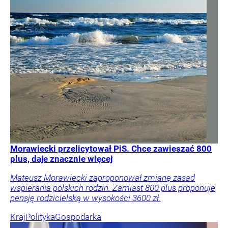
Morawiecki przelicytował PiS. Chce zawieszać 800
plus, daje znacznie więcej
Mateusz Morawiecki zaproponował zmianę zasad
wspierania polskich rodzin. Zamiast 800 plus proponuje
pensję rodzicielską w wysokości 3600 zł.
Kraj
Polityka
Gospodarka