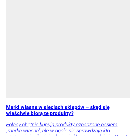
Marki własne w sieciach sklepów – skąd się
właściwie biorą te produkty?
Polacy chętnie kupują produkty oznaczone hasłem
„marka własna”, ale w ogóle nie sprawdzają kto