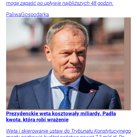
mogą zapaść po upływie najbliższych 48 godzin.
Paliwa
Gospodarka
Prezydenckie weta kosztowały miliardy. Padła
kwota, która robi wrażenie
Weta i skierowanie ustaw do Trybunału Konstytucyjnego
mogły pozbawić budżet państwa nawet 7,3 mld zł. Po