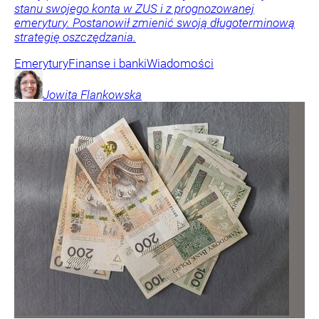
stanu swojego konta w ZUS i z prognozowanej
emerytury. Postanowił zmienić swoją długoterminową
strategię oszczędzania.
Emerytury
Finanse i banki
Wiadomości
Jowita
Flankowska