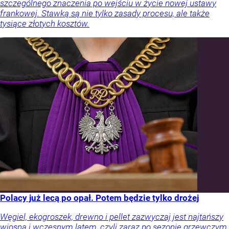
szczególnego znaczenia po wejściu w życie nowej ustawy
frankowej. Stawką są nie tylko zasady procesu, ale także
tysiące złotych kosztów.
Polacy już lecą po opał. Potem będzie tylko drożej
Węgiel, ekogroszek, drewno i pellet zazwyczaj jest najtańszy
wiosną i wczesnym latem, czyli zaraz po sezonie grzewczym.