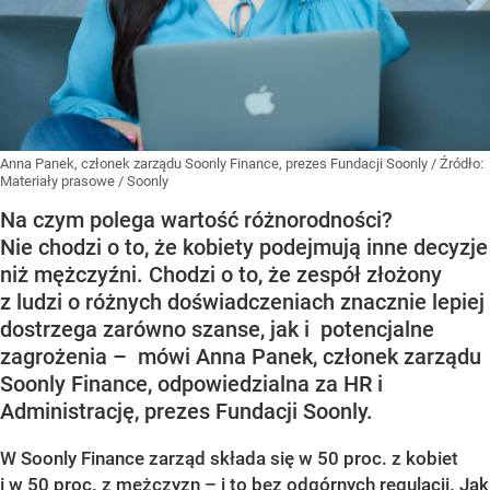
Anna Panek, członek zarządu Soonly Finance, prezes Fundacji Soonly
/ Źródło:
Materiały prasowe
/
Soonly
Na czym polega wartość różnorodności?
Nie chodzi o to, że kobiety podejmują inne decyzje
niż mężczyźni. Chodzi o to, że zespół złożony
z ludzi o różnych doświadczeniach znacznie lepiej
dostrzega zarówno szanse, jak i potencjalne
zagrożenia – mówi Anna Panek, członek zarządu
Soonly Finance, odpowiedzialna za HR i
Administrację, prezes Fundacji Soonly.
W Soonly Finance zarząd składa się w 50 proc. z kobiet
i w 50 proc. z mężczyzn – i to bez odgórnych regulacji. Jak