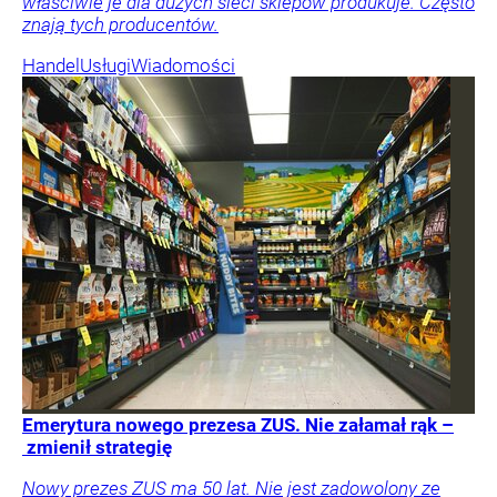
właściwie je dla dużych sieci sklepów produkuje. Często
znają tych producentów.
Handel
Usługi
Wiadomości
Emerytura nowego prezesa ZUS. Nie załamał rąk –
zmienił strategię
Nowy prezes ZUS ma 50 lat. Nie jest zadowolony ze