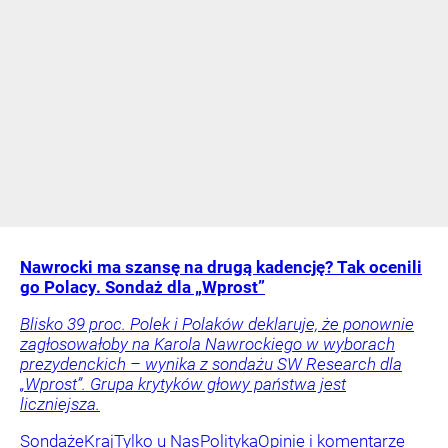
Nawrocki ma szansę na drugą kadencję? Tak ocenili
go Polacy. Sondaż dla „Wprost”
Blisko 39 proc. Polek i Polaków deklaruje, że ponownie
zagłosowałoby na Karola Nawrockiego w wyborach
prezydenckich – wynika z sondażu SW Research dla
„Wprost”. Grupa krytyków głowy państwa jest
liczniejsza.
Sondaże
Kraj
Tylko u Nas
Polityka
Opinie i komentarze