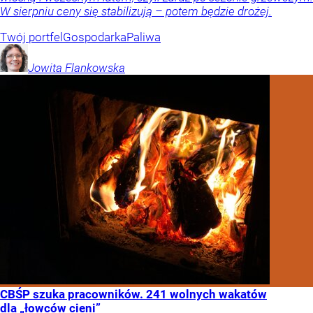
W sierpniu ceny się stabilizują – potem będzie drożej.
Twój portfel
Gospodarka
Paliwa
Jowita
Flankowska
CBŚP szuka pracowników. 241 wolnych wakatów
dla „łowców cieni”