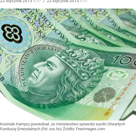
22
stycznia
2013
9:57
/
22
stycznia
2013
9:57
Kosiniak-Kamysz powiedział, że ministerstwo sprawdzi wyniki Otwartych
Funduszy Emerytalnych (fot. sxc.hu)
Źródło:
FreeImages.com