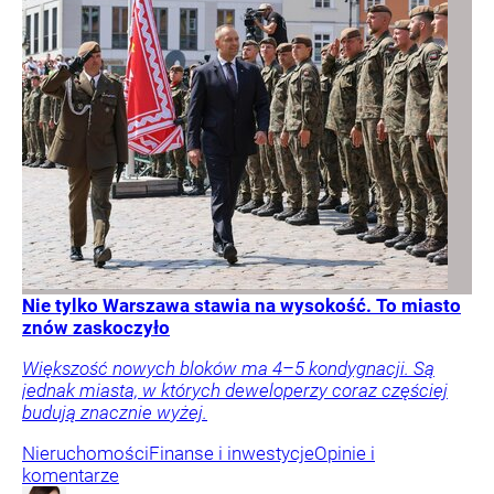
Nie tylko Warszawa stawia na wysokość. To miasto
znów zaskoczyło
Większość nowych bloków ma 4–5 kondygnacji. Są
jednak miasta, w których deweloperzy coraz częściej
budują znacznie wyżej.
Nieruchomości
Finanse i inwestycje
Opinie i
komentarze