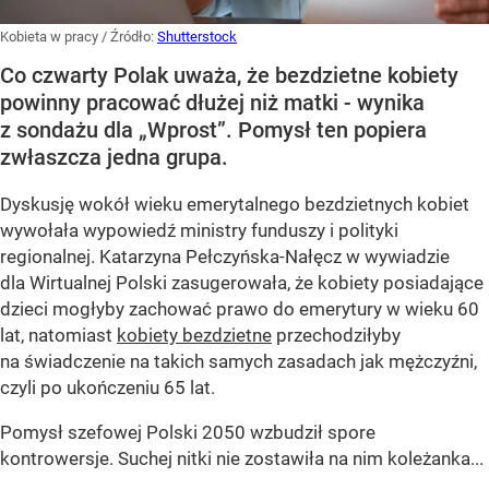
Kobieta w pracy
/ Źródło:
Shutterstock
Co czwarty Polak uważa, że bezdzietne kobiety
powinny pracować dłużej niż matki - wynika
z sondażu dla „Wprost”. Pomysł ten popiera
zwłaszcza jedna grupa.
Dyskusję wokół wieku emerytalnego bezdzietnych kobiet
wywołała wypowiedź ministry funduszy i polityki
regionalnej. Katarzyna Pełczyńska-Nałęcz w wywiadzie
dla Wirtualnej Polski zasugerowała, że kobiety posiadające
dzieci mogłyby zachować prawo do emerytury w wieku 60
lat, natomiast
kobiety bezdzietne
przechodziłyby
na świadczenie na takich samych zasadach jak mężczyźni,
czyli po ukończeniu 65 lat.
Pomysł szefowej Polski 2050 wzbudził spore
kontrowersje. Suchej nitki nie zostawiła na nim koleżanka...