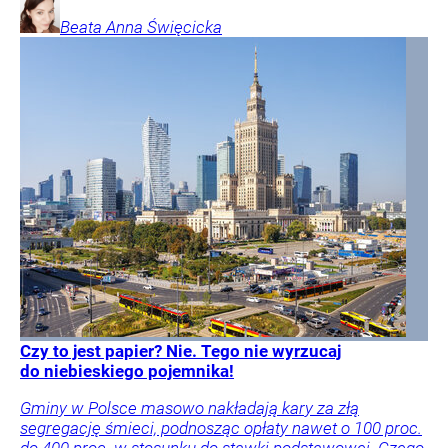
Beata Anna
Święcicka
Czy to jest papier? Nie. Tego nie wyrzucaj
do niebieskiego pojemnika!
Gminy w Polsce masowo nakładają kary za złą
segregację śmieci, podnosząc opłaty nawet o 100 proc.