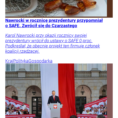
Nawrocki w rocznicę prezydentury przypomniał
o SAFE. Zwrócił się do Czarzastego
Karol Nawrocki przy okazji rocznicy swojej
prezydentury wrócił do ustawy o SAFE 0 proc.
Podkreślał, że obecnie projekt ten firmuje członek
koalicji rządzącej.
Kraj
Polityka
Gospodarka