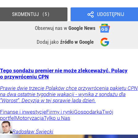
SKOMENTUJ
UDOSTĘPNIJ
5
Obserwuj nas
w
Google News
Dodaj jako
źródło w Google
Tego sondażu premier nie może zlekceważyć. Polacy
o przywróceniu CPN
Prawie dwie trzecie Polaków chce przywrócenia pakietu CPN
na dwa ostatnie tygodnie wakacji - wynika z sondażu dla
“Wprost”. Decyzja w tej sprawie lada dzień.
Finanse i inwestycje
Firmy i rynki
Gospodarka
Twój
portfel
Motoryzacja
Tylko u Nas
Radosław
Święcki