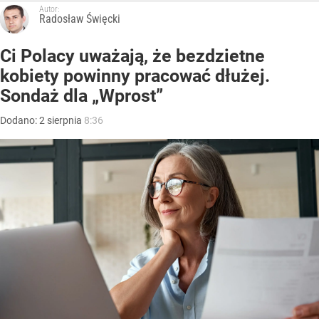
Autor:
Radosław Święcki
Ci Polacy uważają, że bezdzietne
kobiety powinny pracować dłużej.
Sondaż dla „Wprost”
Dodano:
2
sierpnia
8:36