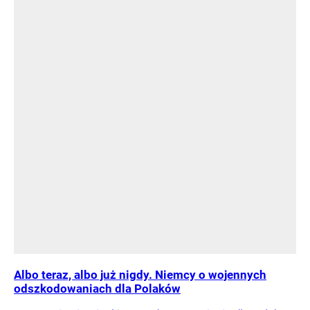
Albo teraz, albo już nigdy. Niemcy o wojennych
odszkodowaniach dla Polaków