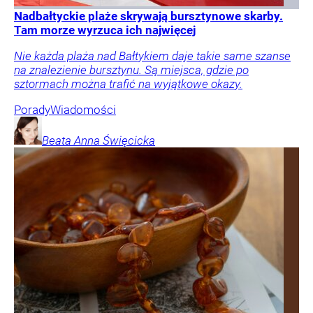
Nadbałtyckie plaże skrywają bursztynowe skarby.
Tam morze wyrzuca ich najwięcej
Nie każda plaża nad Bałtykiem daje takie same szanse
na znalezienie bursztynu. Są miejsca, gdzie po
sztormach można trafić na wyjątkowe okazy.
Porady
Wiadomości
Beata Anna
Święcicka