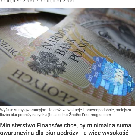
7
lutego
2013
5:51
/
7
lutego
2013
5:51
Wyższe sumy gwarancyjne - to droższe wakacje i, prawdopodobnie, mniejsza
liczba biur podróży na rynku (fot. sxc.hu)
Źródło:
FreeImages.com
Ministerstwo Finansów chce, by minimalna suma
gwarancyjna dla biur podróży - a więc wysokość