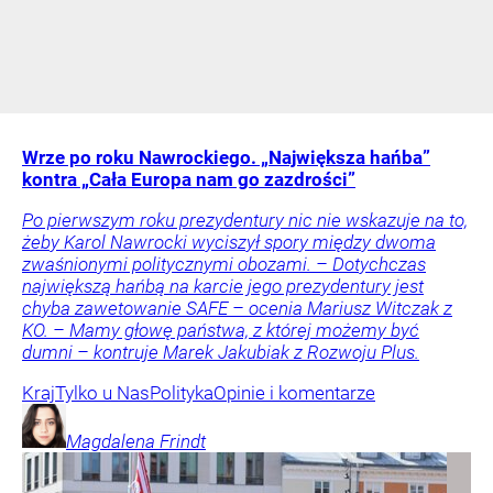
Wrze po roku Nawrockiego. „Największa hańba”
kontra „Cała Europa nam go zazdrości”
Po pierwszym roku prezydentury nic nie wskazuje na to,
żeby Karol Nawrocki wyciszył spory między dwoma
zwaśnionymi politycznymi obozami. – Dotychczas
największą hańbą na karcie jego prezydentury jest
chyba zawetowanie SAFE – ocenia Mariusz Witczak z
KO. – Mamy głowę państwa, z której możemy być
dumni – kontruje Marek Jakubiak z Rozwoju Plus.
Kraj
Tylko u Nas
Polityka
Opinie i komentarze
Magdalena
Frindt