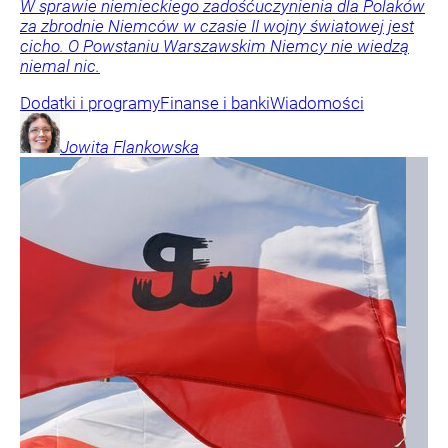
W sprawie niemieckiego zadośćuczynienia dla Polaków
za zbrodnie Niemców w czasie II wojny światowej jest
cicho. O Powstaniu Warszawskim Niemcy nie wiedzą
niemal nic.
Dodatki i programy
Finanse i banki
Wiadomości
Jowita
Flankowska