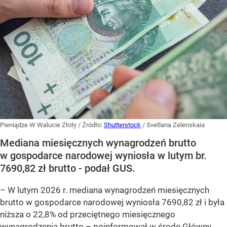
Pieniądze W Walucie Złoty
/ Źródło:
Shutterstock
/
Svetlana Zelenskaia
Mediana miesięcznych wynagrodzeń brutto
w gospodarce narodowej wyniosła w lutym br.
7690,82 zł brutto - podał GUS.
–
W lutym 2026 r. mediana wynagrodzeń miesięcznych
brutto w gospodarce narodowej wyniosła 7690,82 zł i była
niższa o 22,8% od przeciętnego miesięcznego
wynagrodzenia brutto –
poinformował w środę Główny