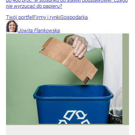
do 400 proc. w stosunku do stawki podstawowej. Czego
nie wyrzucać do papieru?
Twój portfel
Firmy i rynki
Gospodarka
Jowita
Flankowska