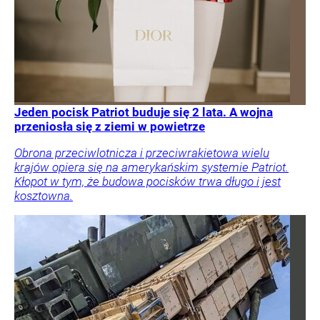
Jeden pocisk Patriot buduje się 2 lata. A wojna
przeniosła się z ziemi w powietrze
Obrona przeciwlotnicza i przeciwrakietowa wielu
krajów opiera się na amerykańskim systemie Patriot.
Kłopot w tym, że budowa pocisków trwa długo i jest
kosztowna.