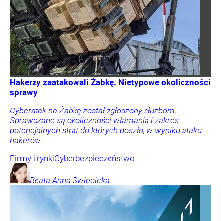
Hakerzy zaatakowali Żabkę. Nietypowe okoliczności
sprawy
Cyberatak na Żabkę został zgłoszony służbom.
Sprawdzane są okoliczności włamania i zakres
potencjalnych strat do których doszło, w wyniku ataku
hakerów.
Firmy i rynki
Cyberbezpieczeństwo
Beata Anna
Święcicka