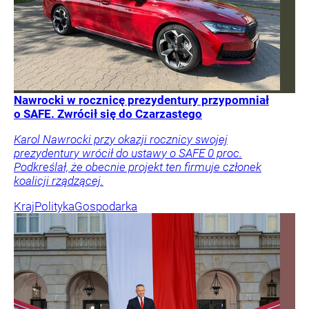
Nawrocki w rocznicę prezydentury przypomniał
o SAFE. Zwrócił się do Czarzastego
Karol Nawrocki przy okazji rocznicy swojej
prezydentury wrócił do ustawy o SAFE 0 proc.
Podkreślał, że obecnie projekt ten firmuje członek
koalicji rządzącej.
Kraj
Polityka
Gospodarka