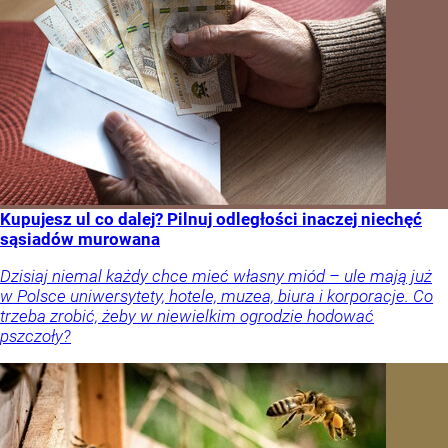
Kupujesz ul co dalej? Pilnuj odległości inaczej niechęć
sąsiadów murowana
Dzisiaj niemal każdy chce mieć własny miód – ule mają już
w Polsce uniwersytety, hotele, muzea, biura i korporacje. Co
trzeba zrobić, żeby w niewielkim ogrodzie hodować
pszczoły?