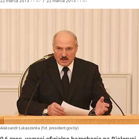
22
marca
2013
11:47
/
22
marca
2013
11:47
Alaksandr Łukaszenka (fot. president.gov.by)
0,6 proc. wynosi oficjalne bezrobocie na Białorusi.