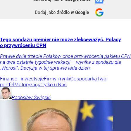
Dodaj jako
źródło w Google
Tego sondażu premier nie może zlekceważyć. Polacy
o przywróceniu CPN
Prawie dwie trzecie Polaków chce przywrócenia pakietu CPN
na dwa ostatnie tygodnie wakacji – wynika z sondażu dla
„Wprost”. Decyzja w tej sprawie lada dzień.
Finanse i inwestycje
Firmy i rynki
Gospodarka
Twój
portfel
Motoryzacja
Tylko u Nas
Radosław
Święcki