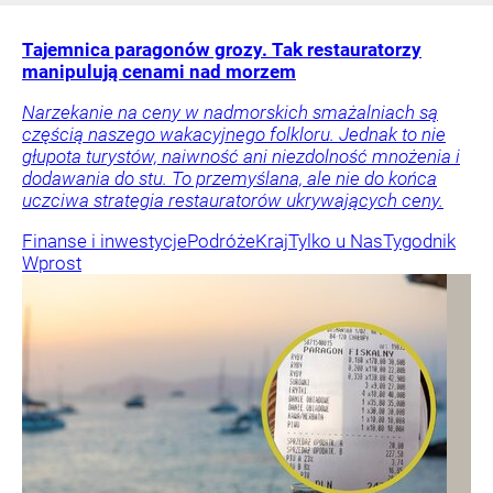
Tajemnica paragonów grozy. Tak restauratorzy
manipulują cenami nad morzem
Narzekanie na ceny w nadmorskich smażalniach są
częścią naszego wakacyjnego folkloru. Jednak to nie
głupota turystów, naiwność ani niezdolność mnożenia i
dodawania do stu. To przemyślana, ale nie do końca
uczciwa strategia restauratorów ukrywających ceny.
Finanse i inwestycje
Podróże
Kraj
Tylko u Nas
Tygodnik
Wprost