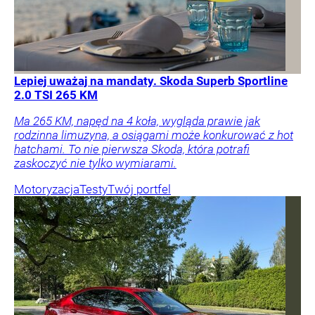
Lepiej uważaj na mandaty. Skoda Superb Sportline
2.0 TSI 265 KM
Ma 265 KM, napęd na 4 koła, wygląda prawie jak
rodzinna limuzyna, a osiągami może konkurować z hot
hatchami. To nie pierwsza Skoda, która potrafi
zaskoczyć nie tylko wymiarami.
Motoryzacja
Testy
Twój portfel