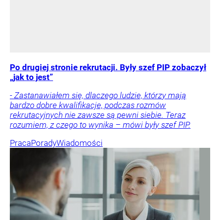
Po drugiej stronie rekrutacji. Były szef PIP zobaczył
„jak to jest”
- Zastanawiałem się, dlaczego ludzie, którzy mają
bardzo dobre kwalifikacje, podczas rozmów
rekrutacyjnych nie zawsze są pewni siebie. Teraz
rozumiem, z czego to wynika – mówi były szef PIP.
Praca
Porady
Wiadomości