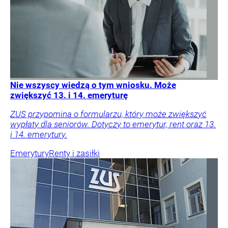
Nie wszyscy wiedzą o tym wniosku. Może
zwiększyć 13. i 14. emeryturę
ZUS przypomina o formularzu, który może zwiększyć
wypłaty dla seniorów. Dotyczy to emerytur, rent oraz 13.
i 14. emerytury.
Emerytury
Renty i zasiłki