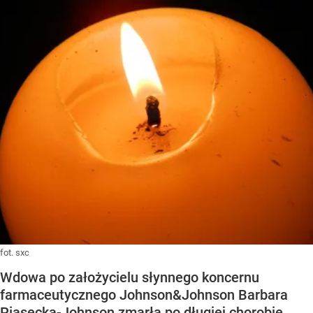
fot. sxc
Wdowa po założycielu słynnego koncernu
farmaceutycznego Johnson&Johnson Barbara
Piasecka-Johnson zmarła po długiej chorobie