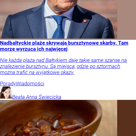
Nadbałtyckie plaże skrywają bursztynowe skarby. Tam
morze wyrzuca ich najwięcej
Nie każda plaża nad Bałtykiem daje takie same szanse na
znalezienie bursztynu. Są miejsca, gdzie po sztormach
można trafić na wyjątkowe okazy.
Porady
Wiadomości
Beata Anna
Święcicka