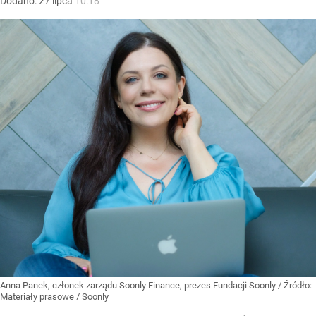
Dodano:
27
lipca
10:18
Anna Panek, członek zarządu Soonly Finance, prezes Fundacji Soonly
/ Źródło:
Materiały prasowe
/
Soonly