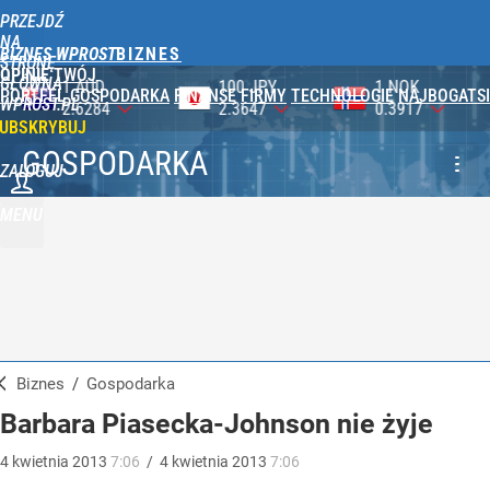
PRZEJDŹ
NA
BIZNES WPROST
STRONĘ
OPINIE
TWÓJ
GŁÓWNĄ
100 JPY
1 NOK
1 DKK
PORTFEL
GOSPODARKA
FINANSE
FIRMY
TECHNOLOGIE
NAJBOGATSI
WPROST.PL
2.3647
0.3917
0.5759
UBSKRYBUJ
GOSPODARKA
ZALOGUJ
MENU
Biznes
/
Gospodarka
Barbara Piasecka-Johnson nie żyje
4
kwietnia
2013
7:06
/
4
kwietnia
2013
7:06