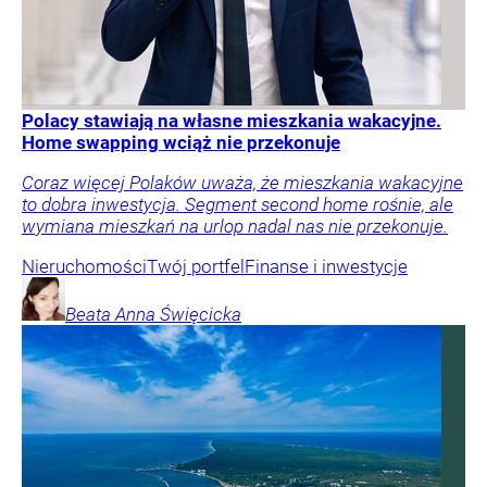
Polacy stawiają na własne mieszkania wakacyjne.
Home swapping wciąż nie przekonuje
Coraz więcej Polaków uważa, że mieszkania wakacyjne
to dobra inwestycja. Segment second home rośnie, ale
wymiana mieszkań na urlop nadal nas nie przekonuje.
Nieruchomości
Twój portfel
Finanse i inwestycje
Beata Anna
Święcicka