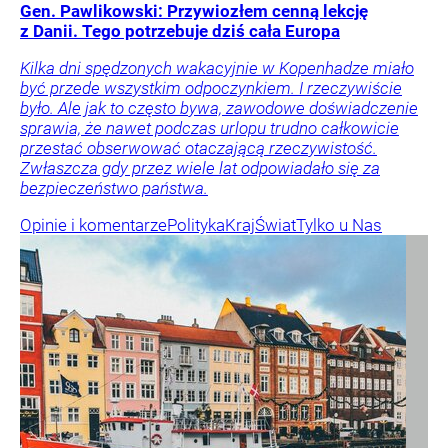
Gen. Pawlikowski: Przywiozłem cenną lekcję
z Danii. Tego potrzebuje dziś cała Europa
Kilka dni spędzonych wakacyjnie w Kopenhadze miało
być przede wszystkim odpoczynkiem. I rzeczywiście
było. Ale jak to często bywa, zawodowe doświadczenie
sprawia, że nawet podczas urlopu trudno całkowicie
przestać obserwować otaczającą rzeczywistość.
Zwłaszcza gdy przez wiele lat odpowiadało się za
bezpieczeństwo państwa.
Opinie i komentarze
Polityka
Kraj
Świat
Tylko u Nas