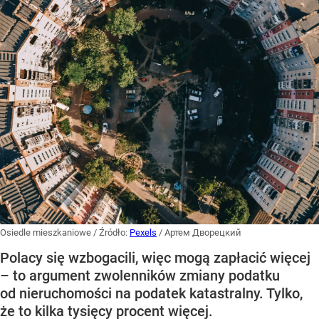
Osiedle mieszkaniowe
/ Źródło:
Pexels
/
Артем Дворецкий
Polacy się wzbogacili, więc mogą zapłacić więcej
– to argument zwolenników zmiany podatku
od nieruchomości na podatek katastralny. Tylko,
że to kilka tysięcy procent więcej.