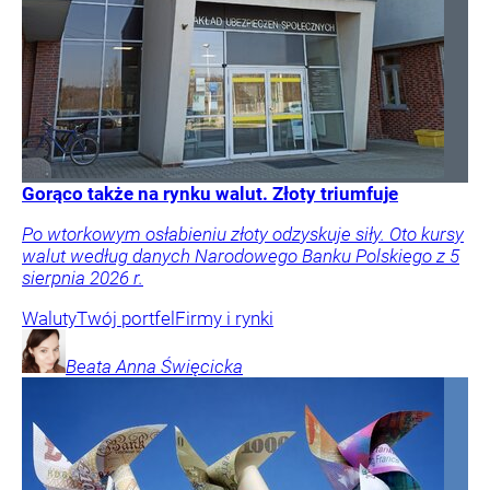
Gorąco także na rynku walut. Złoty triumfuje
Po wtorkowym osłabieniu złoty odzyskuje siły. Oto kursy
walut według danych Narodowego Banku Polskiego z 5
sierpnia 2026 r.
Waluty
Twój portfel
Firmy i rynki
Beata Anna
Święcicka