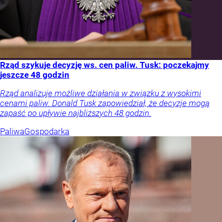
Rząd szykuje decyzję ws. cen paliw. Tusk: poczekajmy
jeszcze 48 godzin
Rząd analizuje możliwe działania w związku z wysokimi
cenami paliw. Donald Tusk zapowiedział, że decyzje mogą
zapaść po upływie najbliższych 48 godzin.
Paliwa
Gospodarka