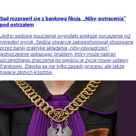
Sąd rozprawił się z bankową fikcją. „Niby-potrącenia”
pod ostrzałem
Jedno sądowe pouczenie wywołało większe poruszenie niż
niejeden wyrok. Sędzia otwarcie zakwestionował stosowaną
przez banki praktykę składania „niby-oświadczeń”,
jednocześnie pokazując problem, który może nabrać
szczególnego znaczenia po wejściu w życie nowej ustawy
frankowej. Stawką są nie tylko zasady procesu, ale także
tysiące złotych kosztów.