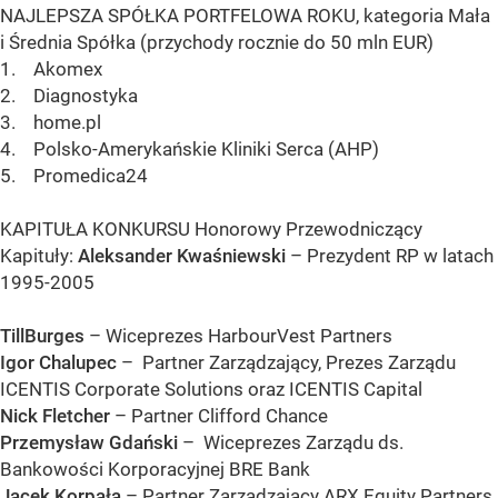
NAJLEPSZA SPÓŁKA PORTFELOWA ROKU, kategoria Mała
i Średnia Spółka (przychody rocznie do 50 mln EUR)
1. Akomex
2. Diagnostyka
3. home.pl
4. Polsko-Amerykańskie Kliniki Serca (AHP)
5. Promedica24
KAPITUŁA KONKURSU Honorowy Przewodniczący
Kapituły:
Aleksander Kwaśniewski
– Prezydent RP w latach
1995-2005
TillBurges
– Wiceprezes HarbourVest Partners
Igor Chalupec
– Partner Zarządzający, Prezes Zarządu
ICENTIS Corporate Solutions oraz ICENTIS Capital
Nick Fletcher
– Partner Clifford Chance
Przemysław Gdański
– Wiceprezes Zarządu ds.
Bankowości Korporacyjnej BRE Bank
Jacek Korpała
– Partner Zarządzający ARX Equity Partners