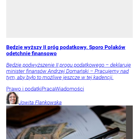
Będzie wyższy II próg podatkowy. Sporo Polaków
odetchnie finansowo
Będzie podwyższenie II progu podatkowego – deklaruje
minister finansów Andrzej Domański – Pracujemy nad
tym, aby było to możliwe jeszcze w tej kadencji.
Prawo i podatki
Praca
Wiadomości
Jowita
Flankowska