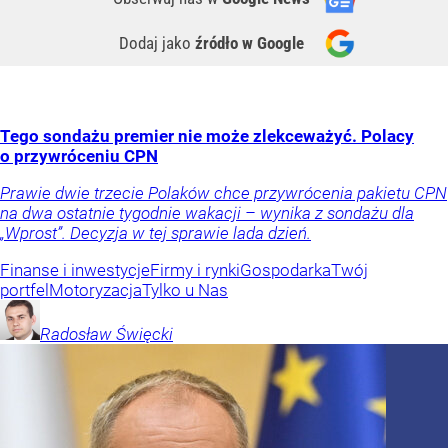
Dodaj jako
źródło w Google
Tego sondażu premier nie może zlekceważyć. Polacy
o przywróceniu CPN
Prawie dwie trzecie Polaków chce przywrócenia pakietu CPN
na dwa ostatnie tygodnie wakacji – wynika z sondażu dla
„Wprost”. Decyzja w tej sprawie lada dzień.
Finanse i inwestycje
Firmy i rynki
Gospodarka
Twój
portfel
Motoryzacja
Tylko u Nas
Radosław
Święcki