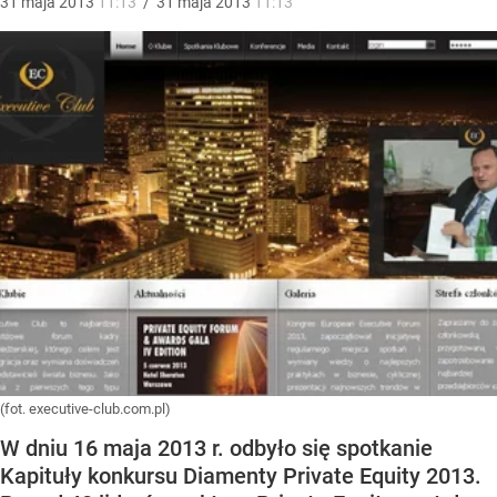
31
maja
2013
11:13
/
31
maja
2013
11:13
(fot. executive-club.com.pl)
W dniu 16 maja 2013 r. odbyło się spotkanie
Kapituły konkursu Diamenty Private Equity 2013.