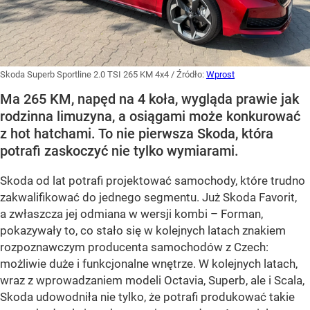
Skoda Superb Sportline 2.0 TSI 265 KM 4x4
/ Źródło:
Wprost
Ma 265 KM, napęd na 4 koła, wygląda prawie jak
rodzinna limuzyna, a osiągami może konkurować
z hot hatchami. To nie pierwsza Skoda, która
potrafi zaskoczyć nie tylko wymiarami.
Skoda od lat potrafi projektować samochody, które trudno
zakwalifikować do jednego segmentu. Już Skoda Favorit,
a zwłaszcza jej odmiana w wersji kombi – Forman,
pokazywały to, co stało się w kolejnych latach znakiem
rozpoznawczym producenta samochodów z Czech:
możliwie duże i funkcjonalne wnętrze. W kolejnych latach,
wraz z wprowadzaniem modeli Octavia, Superb, ale i Scala,
Skoda udowodniła nie tylko, że potrafi produkować takie