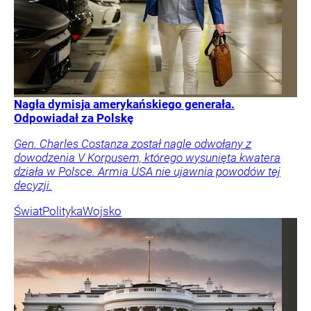
Nagła dymisja amerykańskiego generała.
Odpowiadał za Polskę
Gen. Charles Costanza został nagle odwołany z
dowodzenia V Korpusem, którego wysunięta kwatera
działa w Polsce. Armia USA nie ujawnia powodów tej
decyzji.
Świat
Polityka
Wojsko