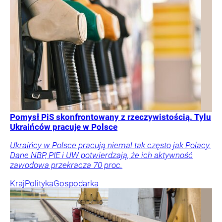
Pomysł PiS skonfrontowany z rzeczywistością. Tylu
Ukraińców pracuje w Polsce
Ukraińcy w Polsce pracują niemal tak często jak Polacy.
Dane NBP, PIE i UW potwierdzają, że ich aktywność
zawodowa przekracza 70 proc.
Kraj
Polityka
Gospodarka