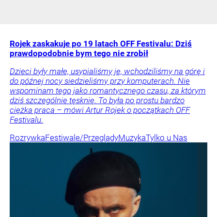
Rojek zaskakuje po 19 latach OFF Festivalu: Dziś
prawdopodobnie bym tego nie zrobił
Dzieci były małe, usypialiśmy je, wchodziliśmy na górę i
do późnej nocy siedzieliśmy przy komputerach. Nie
wspominam tego jako romantycznego czasu, za którym
dziś szczególnie tęsknię. To była po prostu bardzo
ciężka praca – mówi Artur Rojek o początkach OFF
Festivalu.
Rozrywka
Festiwale/Przeglądy
Muzyka
Tylko u Nas