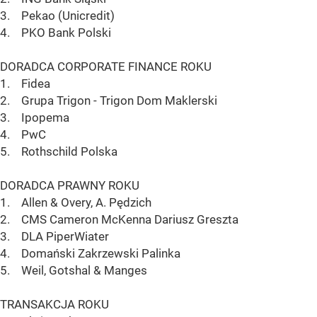
3. Pekao (Unicredit)
4. PKO Bank Polski
DORADCA CORPORATE FINANCE ROKU
1. Fidea
2. Grupa Trigon - Trigon Dom Maklerski
3. Ipopema
4. PwC
5. Rothschild Polska
DORADCA PRAWNY ROKU
1. Allen & Overy, A. Pędzich
2. CMS Cameron McKenna Dariusz Greszta
3. DLA PiperWiater
4. Domański Zakrzewski Palinka
5. Weil, Gotshal & Manges
TRANSAKCJA ROKU