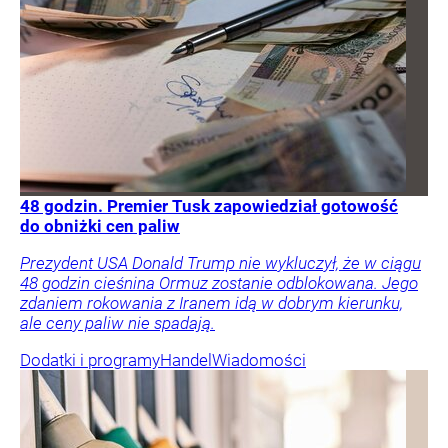
48 godzin. Premier Tusk zapowiedział gotowość
do obniżki cen paliw
Prezydent USA Donald Trump nie wykluczył, że w ciągu
48 godzin cieśnina Ormuz zostanie odblokowana. Jego
zdaniem rokowania z Iranem idą w dobrym kierunku,
ale ceny paliw nie spadają.
Dodatki i programy
Handel
Wiadomości