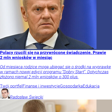
Polacy rzucili się na przywrócone świadczenie. Prawie
2 mln wniosków w miesiąc
Od miesiąca rodzice mogą ubiegać się o środki na wyprawkę
w ramach nowej edycji programu “Dobry Start”. Dotychczas
złożono niemal 2 mln wniosków o 300 plus.
Twój portfel
Finanse i inwestycje
Gospodarka
Edukacja
Radosław
Święcki