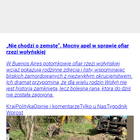
„Nie chodzi o zemstę”. Mocny apel w sprawie ofiar
rzezi wołyńskiej
W Buenos Aires potomkowie ofiar rzezi wołyńskiej
wciąż pokazują rodzinne zdjęcia i listy, wspominając
bliskich zamordowanych z niezwykłym okrucieństwem.
Ich dramat przypomina, że dla wielu rodzin Wołyń nie
jest historią zamkniętą, lecz bolesną raną, która do dziś
nie została zagojona.
Kraj
Polityka
Opinie i komentarze
Tylko u Nas
Tygodnik
Wprost