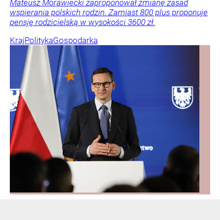
Mateusz Morawiecki zaproponował zmianę zasad
wspierania polskich rodzin. Zamiast 800 plus proponuje
pensję rodzicielską w wysokości 3600 zł.
Kraj
Polityka
Gospodarka