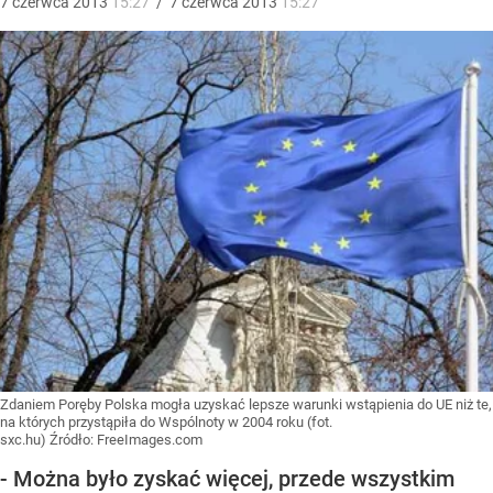
7
czerwca
2013
15:27
/
7
czerwca
2013
15:27
Zdaniem Poręby Polska mogła uzyskać lepsze warunki wstąpienia do UE niż te,
na których przystąpiła do Wspólnoty w 2004 roku (fot.
sxc.hu)
Źródło:
FreeImages.com
- Można było zyskać więcej, przede wszystkim