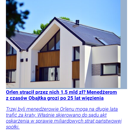
Orlen stracił przez nich 1,5 mld zł? Menedżerom
z czasów Obajtka grozi po 25 lat więzienia
Trzej byli menedżerowie Orlenu mogą na długie lata
trafić za kraty. Właśnie skierowano do sądu akt
oskarżenia w sprawie miliardowych strat państwowej
spółki.