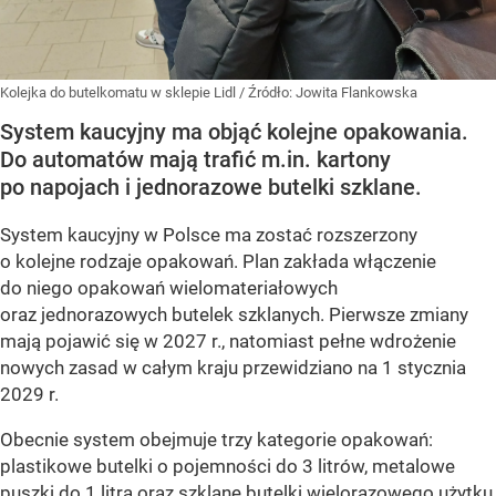
Kolejka do butelkomatu w sklepie Lidl
/ Źródło:
Jowita Flankowska
System kaucyjny ma objąć kolejne opakowania.
Do automatów mają trafić m.in. kartony
po napojach i jednorazowe butelki szklane.
System kaucyjny w Polsce ma zostać rozszerzony
o kolejne rodzaje opakowań. Plan zakłada włączenie
do niego opakowań wielomateriałowych
oraz jednorazowych butelek szklanych. Pierwsze zmiany
mają pojawić się w 2027 r., natomiast pełne wdrożenie
nowych zasad w całym kraju przewidziano na 1 stycznia
2029 r.
Obecnie system obejmuje trzy kategorie opakowań:
plastikowe butelki o pojemności do 3 litrów, metalowe
puszki do 1 litra oraz szklane butelki wielorazowego użytku