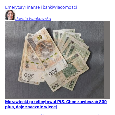
Emerytury
Finanse i banki
Wiadomości
Jowita
Flankowska
Morawiecki przelicytował PiS. Chce zawieszać 800
plus, daje znacznie więcej