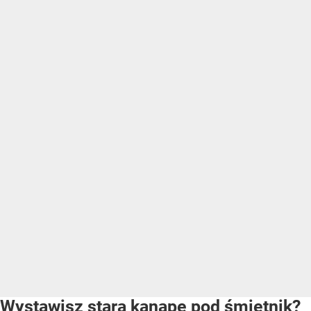
Wystawisz starą kanapę pod śmietnik?