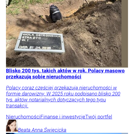
Blisko 200 tys. takich aktów w rok. Polacy masowo
przekazują sobie nieruchomości
Polacy coraz częściej przekazują nieruchomości w
formie darowizny. W 2025 roku podpisano blisko 200
tys. aktów notarialnych dotyczących tego typu
transakcji.
Nieruchomości
Finanse i inwestycje
Twój portfel
Beata Anna
Święcicka