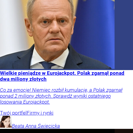
Wielkie pieniądze w Eurojackpot. Polak zgarnął ponad
dwa miliony złotych
Co za emocje! Niemiec rozbił kumulację, a Polak zgarnął
ponad 2 miliony złotych. Sprawdź wyniki ostatniego
losowania Eurojackpot.
Twój portfel
Firmy i rynki
Beata Anna
Święcicka