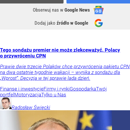
Obserwuj nas
w
Google News
Dodaj jako
źródło w Google
Tego sondażu premier nie może zlekceważyć. Polacy
o przywróceniu CPN
Prawie dwie trzecie Polaków chce przywrócenia pakietu CPN
na dwa ostatnie tygodnie wakacji – wynika z sondażu dla
„Wprost”. Decyzja w tej sprawie lada dzień.
Finanse i inwestycje
Firmy i rynki
Gospodarka
Twój
portfel
Motoryzacja
Tylko u Nas
Radosław
Święcki