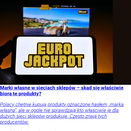
Marki własne w sieciach sklepów – skąd się właściwie
biorą te produkty?
Polacy chętnie kupują produkty oznaczone hasłem „marka
własna”, ale w ogóle nie sprawdzają kto właściwie je dla
dużych sieci sklepów produkuje. Często znają tych
producentów.