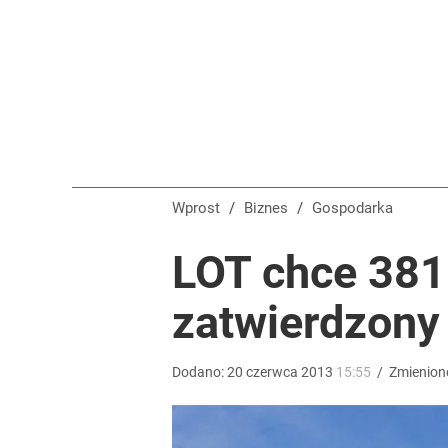
Tego sondażu premier nie może zlekceważyć. Pol
8
Blisko 200 tys. takich aktów w rok. Polacy masow
dodaj
Wprost
/
Biznes
/
Gospodarka
Tajemnica paragonów grozy. Tak restauratorzy m
LOT chce 381
zatwierdzony
dodaj
Dodano:
20
czerwca
2013
15:55
/
Zmienion