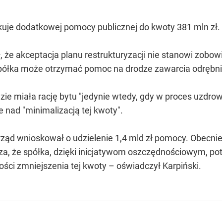
ekuje dodatkowej pomocy publicznej do kwoty 381 mln zł.
, że akceptacja planu restrukturyzacji nie stanowi zobow
 Spółka może otrzymać pomoc na drodze zawarcia odrębn
ie miała rację bytu "jedynie wtedy, gdy w proces uzdro
nad "minimalizacją tej kwoty".
arząd wnioskował o udzielenie 1,4 mld zł pomocy. Obecn
za, że spółka, dzięki inicjatywom oszczędnościowym, po
ości zmniejszenia tej kwoty – oświadczył Karpiński.