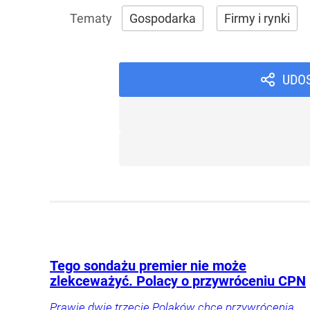
Gospodarka
Firmy i rynki
UDO
Tego sondażu premier nie może
zlekceważyć. Polacy o przywróceniu CPN
Prawie dwie trzecie Polaków chce przywrócenia