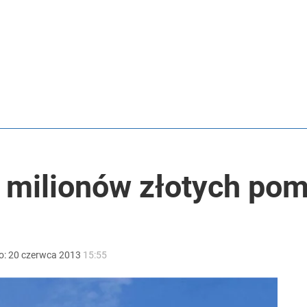
acy o przywróceniu CPN
o przekazują sobie nieruchomości
anipulują cenami nad morzem
 milionów złotych pom
o:
20
czerwca
2013
15:55