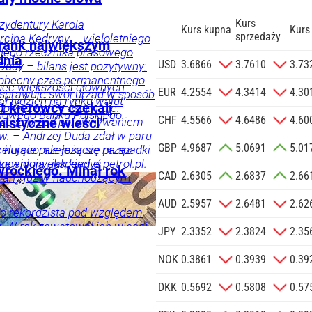
Kurs
ezydentury Karola
Kurs kupna
Kurs
sprzedaży
cina Kędryny – wieloletniego
 Frank największym
yłego rzecznika prasowego
dnia
zgodę na
USD
3.6866
3.7610
3.73
Dudy – bilans jest pozytywny:
 na podany
 obecny czas permanentnego
bec większości głównych
informacji
EUR
4.2554
4.3414
4.30
 sprawuje swój urząd w sposób
ał tydzień na rynku walut
Agencji
t kierowcy czekali
 do wyzwań – akcentuje.
owego Banku Polskiego.
Reklamowej
CHF
4.5566
4.6486
4.60
trzega przed porównywaniem
istyczne wieści”
 o.o. w imieniu
w. – Andrzej Duda zdał w paru
GBP
4.9687
5.0691
5.01
a zlecenie jej
elująco, ale jeszcze przez
 hurcie przełożą się na spadki
doceniony, jak kiedyś
zewidują eksperci e-petrol.pl.
znesowych.
wrockiego. Minął rok
CAD
2.6305
2.6837
2.66
i, a po latach się to zmieniło
iany już w nadchodzącym
znik Andrzeja Dudy.
 SIĘ
AUD
2.5957
2.6481
2.62
to rekordzista pod względem
 W rok zawetował ich więcej
ka
Twój
JPY
2.3352
2.3824
2.35
oprzednich prezydentów w
w.
NOK
0.3861
0.3939
0.39
DKK
0.5692
0.5808
0.57
ci