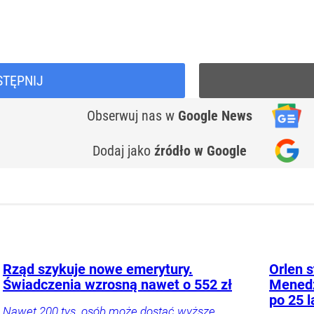
STĘPNIJ
Obserwuj nas
w
Google News
Dodaj jako
źródło w Google
Rząd szykuje nowe emerytury.
Orlen s
Świadczenia wzrosną nawet o 552 zł
Menedż
po 25 l
Nawet 200 tys. osób może dostać wyższe