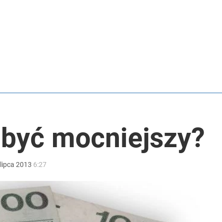
tymistyczne wieści”
acy o przywróceniu CPN
 Polaków zapytano o zakupy
 być mocniejszy?
lipca
2013
6:27