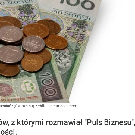
acniać? (fot. sxc.hu)
Źródło:
FreeImages.com
, z którymi rozmawiał "Puls Biznesu",
ości.