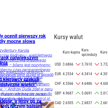
y ocenił pierwszy rok
Kursy walut
dły mocne słowa
Kurs
ezydentury Karola
Kurs kupna
Kurs
sprzedaży
cina Kędryny – wieloletniego
 Frank największym
yłego rzecznika prasowego
dnia
zgodę na
USD
3.6866
3.7610
3.73
Dudy – bilans jest pozytywny:
 na podany
 obecny czas permanentnego
bec większości głównych
informacji
EUR
4.2554
4.3414
4.30
 sprawuje swój urząd w sposób
ał tydzień na rynku walut
Agencji
t kierowcy czekali
 do wyzwań – akcentuje.
owego Banku Polskiego.
Reklamowej
CHF
4.5566
4.6486
4.60
trzega przed porównywaniem
istyczne wieści”
 o.o. w imieniu
w. – Andrzej Duda zdał w paru
GBP
4.9687
5.0691
5.01
a zlecenie jej
elująco, ale jeszcze przez
 hurcie przełożą się na spadki
doceniony, jak kiedyś
zewidują eksperci e-petrol.pl.
znesowych.
lepie, a jemy go za
CAD
2.6305
2.6837
2.66
i, a po latach się to zmieniło
iany już w nadchodzącym
a jest niczym balsam