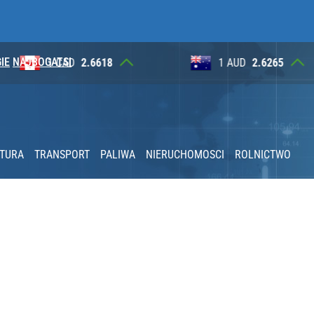
IE
NAJBOGATSI
8
1 AUD
2.6265
100 JP
o przekazują sobie nieruchomości
KTURA
TRANSPORT
PALIWA
NIERUCHOMOSCI
ROLNICTWO
ą nawet o 552 zł