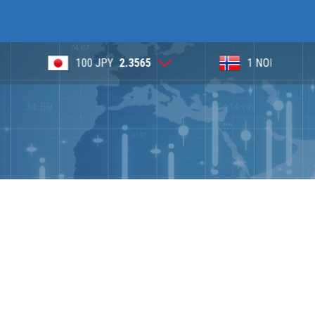
Y
2.3565
1 NOK
0.3920
1