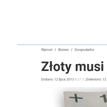
Na taki komunikat kierowcy czekali od dawna. „Op
dodaj
Tego sondażu premier nie może zlekceważyć. Pol
8
Wprost
/
Biznes
/
Gospodarka
Temu, Shein i AliExpress już nie takie atrakcyjne.
Złoty musi
dodaj
Dodano:
12
lipca
2013
6:27
/
Zmieniono:
12