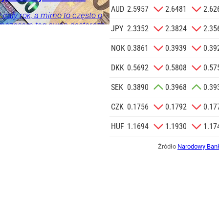
znik Andrzeja Dudy.
 SIĘ
AUD
2.5957
2.6481
2.62
 cały rok, a mimo to często o
mczasem ten owoc dostarcza
ka
Twój
JPY
2.3352
2.3824
2.35
i może wspierać organizm
NOK
0.3861
0.3939
0.39
DKK
0.5692
0.5808
0.57
SEK
0.3890
0.3968
0.39
CZK
0.1756
0.1792
0.17
HUF
1.1694
1.1930
1.17
Źródło
Narodowy Bank