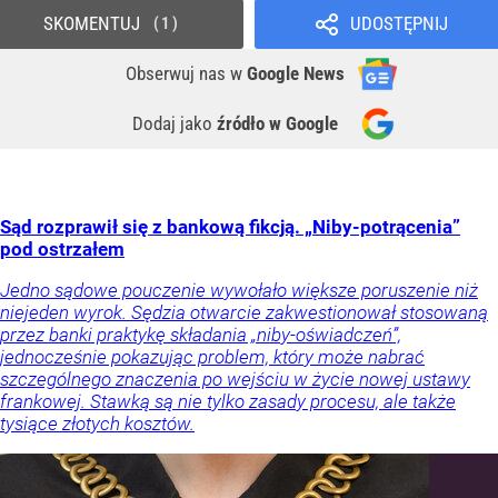
SKOMENTUJ
UDOSTĘPNIJ
1
Obserwuj nas
w
Google News
Dodaj jako
źródło w Google
Sąd rozprawił się z bankową fikcją. „Niby-potrącenia”
pod ostrzałem
Jedno sądowe pouczenie wywołało większe poruszenie niż
niejeden wyrok. Sędzia otwarcie zakwestionował stosowaną
przez banki praktykę składania „niby-oświadczeń”,
jednocześnie pokazując problem, który może nabrać
szczególnego znaczenia po wejściu w życie nowej ustawy
frankowej. Stawką są nie tylko zasady procesu, ale także
tysiące złotych kosztów.