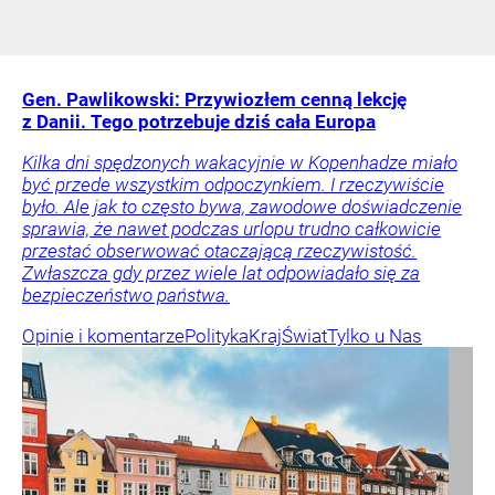
Gen. Pawlikowski: Przywiozłem cenną lekcję
z Danii. Tego potrzebuje dziś cała Europa
Kilka dni spędzonych wakacyjnie w Kopenhadze miało
być przede wszystkim odpoczynkiem. I rzeczywiście
było. Ale jak to często bywa, zawodowe doświadczenie
sprawia, że nawet podczas urlopu trudno całkowicie
przestać obserwować otaczającą rzeczywistość.
Zwłaszcza gdy przez wiele lat odpowiadało się za
bezpieczeństwo państwa.
Opinie i komentarze
Polityka
Kraj
Świat
Tylko u Nas