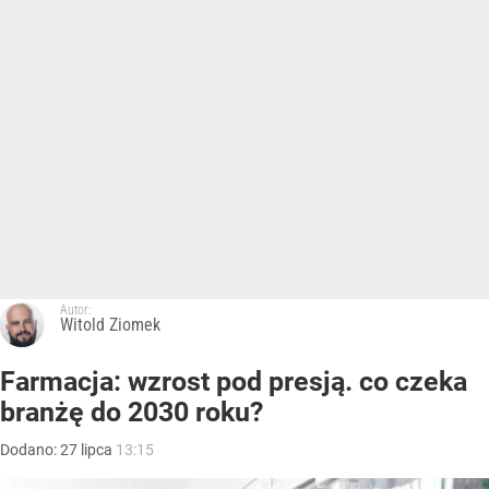
Autor:
Witold Ziomek
Farmacja: wzrost pod presją. co czeka
branżę do 2030 roku?
Dodano:
27
lipca
13:15