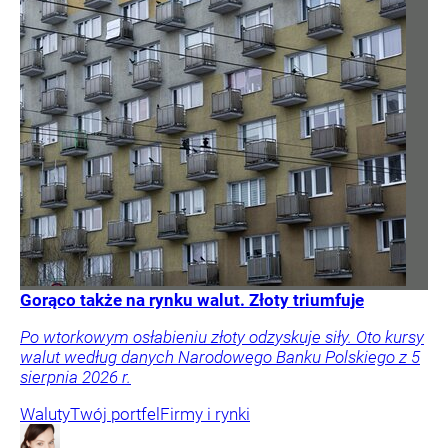
Gorąco także na rynku walut. Złoty triumfuje
Po wtorkowym osłabieniu złoty odzyskuje siły. Oto kursy
walut według danych Narodowego Banku Polskiego z 5
sierpnia 2026 r.
Waluty
Twój portfel
Firmy i rynki