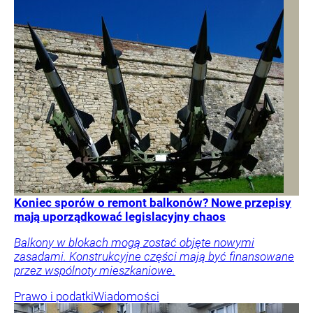
Koniec sporów o remont balkonów? Nowe przepisy
mają uporządkować legislacyjny chaos
Balkony w blokach mogą zostać objęte nowymi
zasadami. Konstrukcyjne części mają być finansowane
przez wspólnoty mieszkaniowe.
Prawo i podatki
Wiadomości