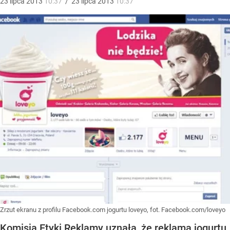
23
lipca
2013
10:37
/
23
lipca
2013
10:37
Zrzut ekranu z profilu Facebook.com jogurtu loveyo, fot. Facebook.com/loveyo
Komisja Etyki Reklamy uznała, że reklama jogurtu