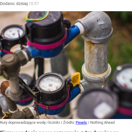
Dodano:
dzisiaj
10:57
Rury doprowadzające wodę i liczniki
/ Źródło:
Pexels
/
Nothing Ahead