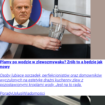
Plamy po wodzie w zlewozmywaku? Zrób to a będzie jak
nowy
Osoby lubiące porządek, perfekcjonistów oraz domowników
wyczulonych na estetykę drażni kuchenny zlew z
pozostawionymi kroplami wody. Jest na to rada.
Porady
Usługi
Wiadomości