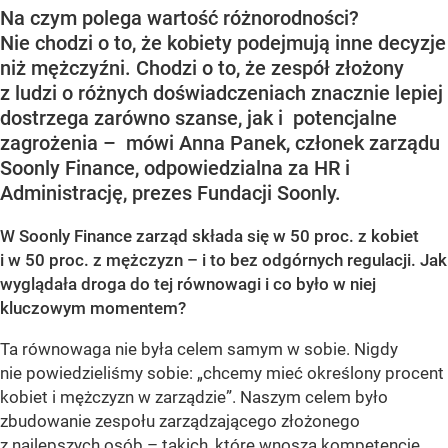
Na czym polega wartość różnorodności?
Nie chodzi o to, że kobiety podejmują inne decyzje
niż mężczyźni. Chodzi o to, że zespół złożony
z ludzi o różnych doświadczeniach znacznie lepiej
dostrzega zarówno szanse, jak i potencjalne
zagrożenia – mówi Anna Panek, członek zarządu
Soonly Finance, odpowiedzialna za HR i
Administrację, prezes Fundacji Soonly.
W Soonly Finance zarząd składa się w 50 proc. z kobiet
i w 50 proc. z mężczyzn – i to bez odgórnych regulacji. Jak
wyglądała droga do tej równowagi i co było w niej
kluczowym momentem?
Ta równowaga nie była celem samym w sobie. Nigdy
nie powiedzieliśmy sobie: „chcemy mieć określony procent
kobiet i mężczyzn w zarządzie”. Naszym celem było
zbudowanie zespołu zarządzającego złożonego
z najlepszych osób – takich, które wnoszą kompetencje,