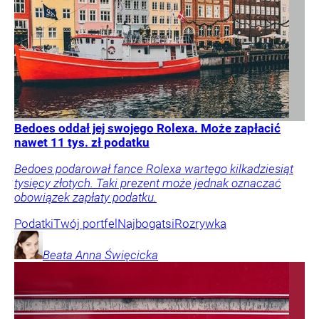
Bedoes oddał jej swojego Rolexa. Może zapłacić
nawet 11 tys. zł podatku
Bedoes podarował fance Rolexa wartego kilkadziesiąt
tysięcy złotych. Taki prezent może jednak oznaczać
obowiązek zapłaty podatku.
Podatki
Twój portfel
Najbogatsi
Rozrywka
Beata Anna
Święcicka