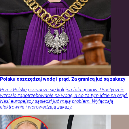
Polaku oszczędzaj wodę i prąd. Za granicą już są zakazy
Przez Polskę przetacza się kolejna fala upałów. Drastycznie
wzrosło zapotrzebowanie na wodę, a co za tym idzie na prąd.
Nasi europejscy sąsiedzi już mają problem. Wyłączają
elektrownie i wprowadzają zakazy.