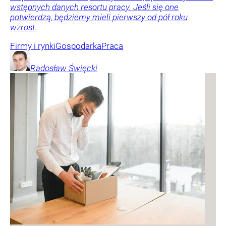
wstępnych danych resortu pracy. Jeśli się one
potwierdzą, będziemy mieli pierwszy od pół roku
wzrost.
Firmy i rynki
Gospodarka
Praca
Radosław
Święcki