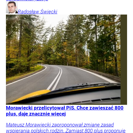
Radosław
Święcki
Morawiecki przelicytował PiS. Chce zawieszać 800
plus, daje znacznie więcej
Mateusz Morawiecki zaproponował zmianę zasad
wspierania polskich rodzin. Zamiast 800 plus proponuje