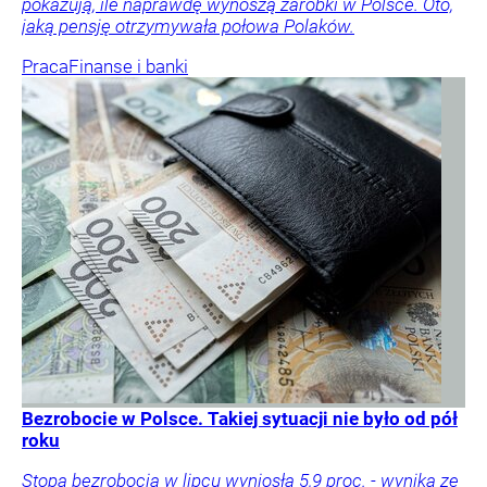
pokazują, ile naprawdę wynoszą zarobki w Polsce. Oto,
jaką pensję otrzymywała połowa Polaków.
Praca
Finanse i banki
Bezrobocie w Polsce. Takiej sytuacji nie było od pół
roku
Stopa bezrobocia w lipcu wyniosła 5,9 proc. - wynika ze