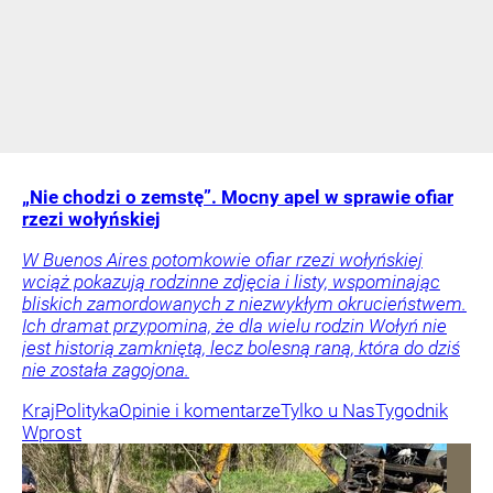
„Nie chodzi o zemstę”. Mocny apel w sprawie ofiar
rzezi wołyńskiej
W Buenos Aires potomkowie ofiar rzezi wołyńskiej
wciąż pokazują rodzinne zdjęcia i listy, wspominając
bliskich zamordowanych z niezwykłym okrucieństwem.
Ich dramat przypomina, że dla wielu rodzin Wołyń nie
jest historią zamkniętą, lecz bolesną raną, która do dziś
nie została zagojona.
Kraj
Polityka
Opinie i komentarze
Tylko u Nas
Tygodnik
Wprost