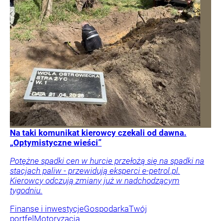
Na taki komunikat kierowcy czekali od dawna.
„Optymistyczne wieści”
Potężne spadki cen w hurcie przełożą się na spadki na
stacjach paliw - przewidują eksperci e-petrol.pl.
Kierowcy odczują zmiany już w nadchodzącym
tygodniu.
Finanse i inwestycje
Gospodarka
Twój
portfel
Motoryzacja