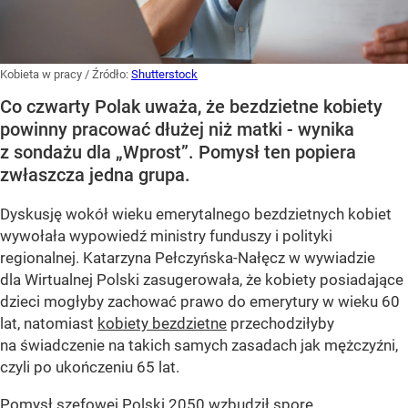
Kobieta w pracy
/ Źródło:
Shutterstock
Co czwarty Polak uważa, że bezdzietne kobiety
powinny pracować dłużej niż matki - wynika
z sondażu dla „Wprost”. Pomysł ten popiera
zwłaszcza jedna grupa.
Dyskusję wokół wieku emerytalnego bezdzietnych kobiet
wywołała wypowiedź ministry funduszy i polityki
regionalnej. Katarzyna Pełczyńska-Nałęcz w wywiadzie
dla Wirtualnej Polski zasugerowała, że kobiety posiadające
dzieci mogłyby zachować prawo do emerytury w wieku 60
lat, natomiast
kobiety bezdzietne
przechodziłyby
na świadczenie na takich samych zasadach jak mężczyźni,
czyli po ukończeniu 65 lat.
Pomysł szefowej Polski 2050 wzbudził spore