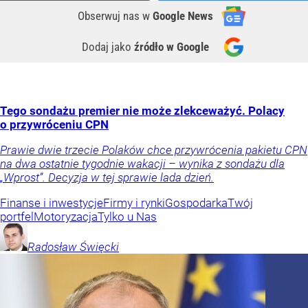
Obserwuj nas
w
Google News
Dodaj jako
źródło w Google
Tego sondażu premier nie może zlekceważyć. Polacy
o przywróceniu CPN
Prawie dwie trzecie Polaków chce przywrócenia pakietu CPN
na dwa ostatnie tygodnie wakacji – wynika z sondażu dla
„Wprost”. Decyzja w tej sprawie lada dzień.
Finanse i inwestycje
Firmy i rynki
Gospodarka
Twój
portfel
Motoryzacja
Tylko u Nas
Radosław
Święcki