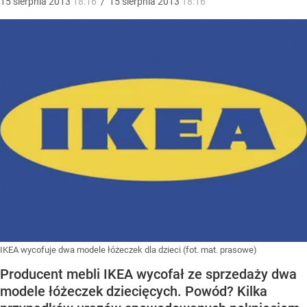
15
sierpnia
2013
18:16
/
15
sierpnia
2013
18:16
IKEA wycofuje dwa modele łóżeczek dla dzieci (fot. mat. prasowe)
Producent mebli IKEA wycofał ze sprzedaży dwa
modele łóżeczek dziecięcych. Powód? Kilka