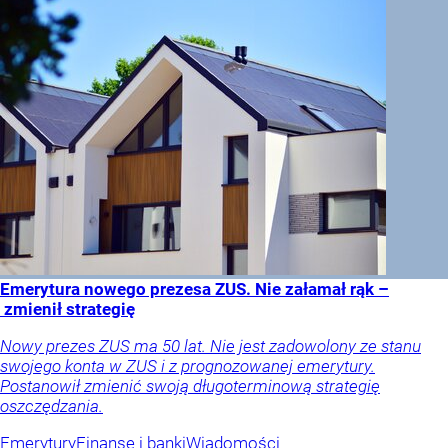
Emerytura nowego prezesa ZUS. Nie załamał rąk –
zmienił strategię
Nowy prezes ZUS ma 50 lat. Nie jest zadowolony ze stanu
swojego konta w ZUS i z prognozowanej emerytury.
Postanowił zmienić swoją długoterminową strategię
oszczędzania.
Emerytury
Finanse i banki
Wiadomości