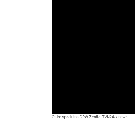
Ostre spadki na GPW
Źródło:
TVN24/x-news