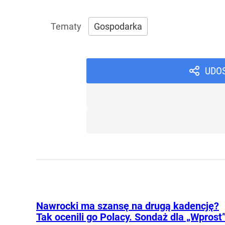
Gospodarka
UDO
Nawrocki ma szansę na drugą kadencję?
Tak ocenili go Polacy. Sondaż dla „Wprost