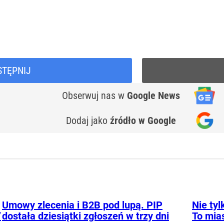
STĘPNIJ
Obserwuj nas
w
Google News
Dodaj jako
źródło w Google
Umowy zlecenia i B2B pod lupą. PIP
Nie ty
”
dostała dziesiątki zgłoszeń w trzy dni
To mia