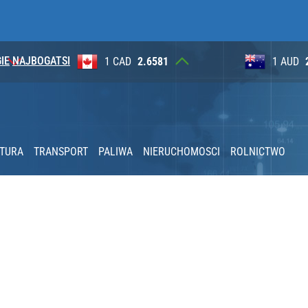
IE
NAJBOGATSI
1
1 AUD
2.6230
100 JP
tki zgłoszeń w trzy dni
nia” pod ostrzałem
KTURA
TRANSPORT
PALIWA
NIERUCHOMOSCI
ROLNICTWO
2030 roku?