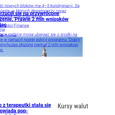
ść nowych bloków ma 4–5 kondygnacji. Są
iasta, w których deweloperzy coraz
rzucili się na przywrócone
 budują znacznie wyżej.
zenie. Prawie 2 mln wniosków
iąc
omości
Finanse
nna
ka
ąca rodzice mogą ubiegać się o środki na
je
Opinie
ę w ramach nowej edycji programu “Dobry
arze
Dotychczas złożono niemal 2 mln wniosków
s.
w
inanse i
je
Gospodarka
Edukacja
z terapeutki stała się
Kursy walut
powiada pop-