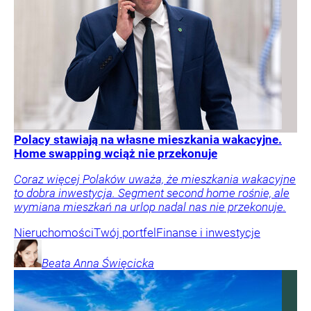
Polacy stawiają na własne mieszkania wakacyjne.
Home swapping wciąż nie przekonuje
Coraz więcej Polaków uważa, że mieszkania wakacyjne
to dobra inwestycja. Segment second home rośnie, ale
wymiana mieszkań na urlop nadal nas nie przekonuje.
Nieruchomości
Twój portfel
Finanse i inwestycje
Beata Anna
Święcicka