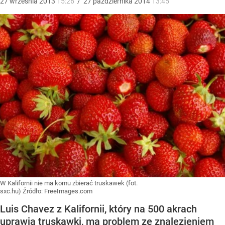
27
września
2013
15:26
/
27
października
2014
13:45
W Kalifornii nie ma komu zbierać truskawek (fot.
sxc.hu)
Źródło:
FreeImages.com
Luis Chavez z Kalifornii, który na 500 akrach
uprawia truskawki, ma problem ze znalezieniem