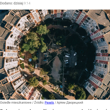
Dodano:
dzisiaj
9:14
Osiedle mieszkaniowe
/ Źródło:
Pexels
/
Артем Дворецкий