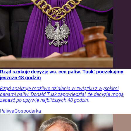
Rząd szykuje decyzję ws. cen paliw. Tusk: poczekajmy
jeszcze 48 godzin
Rząd analizuje możliwe działania w związku z wysokimi
cenami paliw. Donald Tusk zapowiedział, że decyzje mogą
zapaść po upływie najbliższych 48 godzin.
Paliwa
Gospodarka