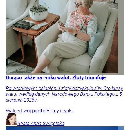
Gorąco także na rynku walut. Złoty triumfuje
Po wtorkowym osłabieniu złoty odzyskuje siły. Oto kursy
walut według danych Narodowego Banku Polskiego z 5
sierpnia 2026 r.
Waluty
Twój portfel
Firmy i rynki
Beata Anna
Święcicka