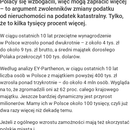
Polacy się wzbogacili, więc mogą zapłacić więcej
– to argument zwolenników zmiany podatku
od nieruchomości na podatek katastralny. Tylko,
że to kilka tysięcy procent więcej.
W ciągu ostatnich 10 lat przeciętne wynagrodzenie
w Polsce wzrosło ponad dwukrotnie – z około 4 tys. zł
do około 9 tys. zł brutto, a średni majątek dorosłego
Polaka przekroczył 100 tys. dolarów.
Według analizy EY-Parthenon, w ciągu ostatnich 10 lat
liczba osób w Polsce z majątkiem powyżej 400 tys. zł
wzrosła ponad trzykrotnie – do około 4 mln osób. Wygląda
na to, że zgromadzili oni aż 62 proc. całego krajowego
majątku. Jeszcze bardziej dynamiczny jest przyrost
milionerów. Mamy ich w Polsce około 100 tysięcy, czyli już
dwa razy więcej niż dekadę temu.
Jeżeli z ogólnego wzrostu zamożności mają też skorzystać
polskie miasta i...