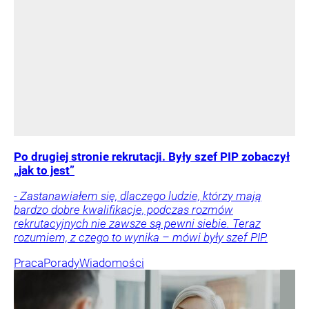
Po drugiej stronie rekrutacji. Były szef PIP zobaczył
„jak to jest”
- Zastanawiałem się, dlaczego ludzie, którzy mają
bardzo dobre kwalifikacje, podczas rozmów
rekrutacyjnych nie zawsze są pewni siebie. Teraz
rozumiem, z czego to wynika – mówi były szef PIP.
Praca
Porady
Wiadomości