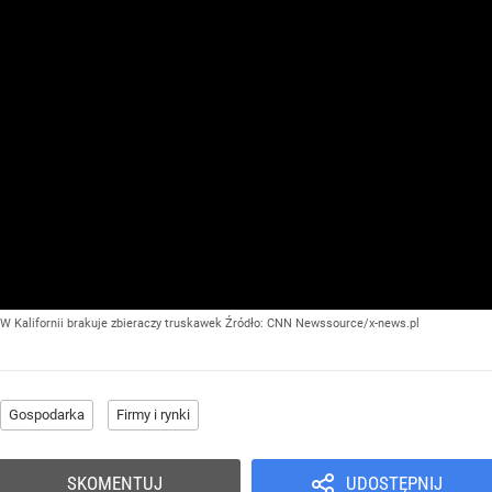
W Kalifornii brakuje zbieraczy truskawek
Źródło:
CNN Newssource/x-news.pl
Gospodarka
Firmy i rynki
SKOMENTUJ
UDOSTĘPNIJ