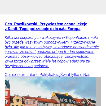
Gen. Pawlikowski: Przywiozłem cenną lekcję
z Danii. Tego potrzebuje dziś cała Europa
Kilka dni spędzonych wakacyjnie w Kopenhadze miało
być przede wszystkim odpoczynkiem. I rzeczywiście
było. Ale jak to często bywa, zawodowe doświadczenie
sprawia, że nawet podczas urlopu trudno całkowicie
przestać obserwować otaczającą rzeczywistość.
Zwłaszcza gdy przez wiele lat odpowiadało się za
bezpieczeństwo państwa.
Opinie i komentarze
Polityka
Kraj
Świat
Tylko u Nas