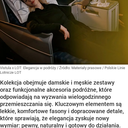
Vistula x LOT: Elegancja w podróży
/ Źródło:
Materiały prasowe
/
Polskie Linie
Lotnicze LOT
Kolekcja obejmuje damskie i męskie zestawy
oraz funkcjonalne akcesoria podróżne, które
odpowiadają na wyzwania wielogodzinnego
przemieszczania się. Kluczowym elementem są
lekkie, komfortowe fasony i dopracowane detale,
które sprawiają, że elegancja zyskuje nowy
wymiar: pewny, naturalny i gotowy do działania.