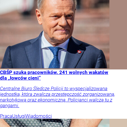
CBŚP szuka pracowników. 241 wolnych wakatów
dla „łowców cieni”
Centralne Biuro Śledcze Policji to wyspecjalizowana
jednostka, która zwalcza przestępczość zorganizowaną,
narkotykową oraz ekonomiczną. Policjanci walczą tu z
gangami.
Praca
Usługi
Wiadomości