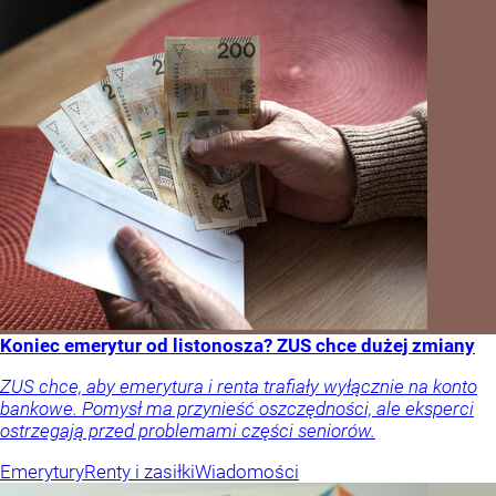
Koniec emerytur od listonosza? ZUS chce dużej zmiany
ZUS chce, aby emerytura i renta trafiały wyłącznie na konto
bankowe. Pomysł ma przynieść oszczędności, ale eksperci
ostrzegają przed problemami części seniorów.
Emerytury
Renty i zasiłki
Wiadomości