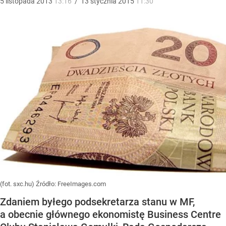
5
listopada
2013
13:16
/
13
stycznia
2015
11:30
(fot. sxc.hu)
Źródło:
FreeImages.com
Zdaniem byłego podsekretarza stanu w MF,
a obecnie głównego ekonomistę Business Centre