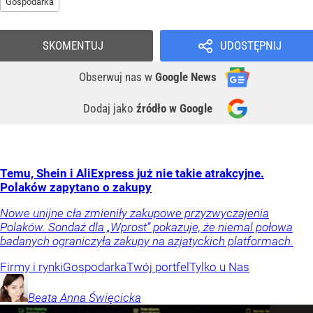
Gospodarka
SKOMENTUJ
UDOSTĘPNIJ
Obserwuj nas
w
Google News
Dodaj jako
źródło w Google
Temu, Shein i AliExpress już nie takie atrakcyjne.
Polaków zapytano o zakupy
Nowe unijne cła zmieniły zakupowe przyzwyczajenia
Polaków. Sondaż dla „Wprost” pokazuje, że niemal połowa
badanych ograniczyła zakupy na azjatyckich platformach.
Firmy i rynki
Gospodarka
Twój portfel
Tylko u Nas
Beata Anna
Święcicka