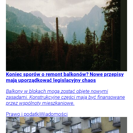
Koniec sporów o remont balkonów? Nowe przepisy
mają uporządkować legislacyjny chaos
Balkony w blokach mogą zostać objęte nowymi
zasadami. Konstrukcyjne części mają być finansowane
przez wspólnoty mieszkaniowe.
Prawo i podatki
Wiadomości