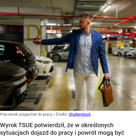
Pracownik przyjechał do pracy
/ Źródło:
Shutterstock
Wyrok TSUE potwierdził, że w określonych
sytuacjach dojazd do pracy i powrót mogą być