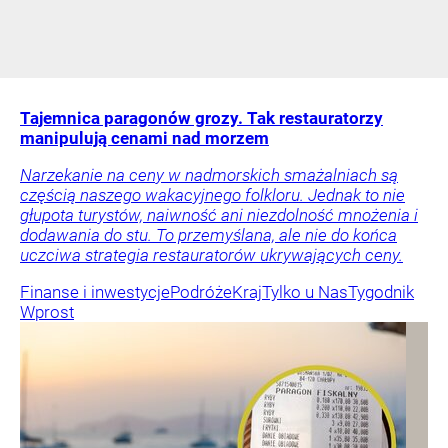
Tajemnica paragonów grozy. Tak restauratorzy
manipulują cenami nad morzem
Narzekanie na ceny w nadmorskich smażalniach są
częścią naszego wakacyjnego folkloru. Jednak to nie
głupota turystów, naiwność ani niezdolność mnożenia i
dodawania do stu. To przemyślana, ale nie do końca
uczciwa strategia restauratorów ukrywających ceny.
Finanse i inwestycje
Podróże
Kraj
Tylko u Nas
Tygodnik
Wprost