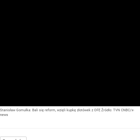
Stanisław Gomułka: Bali się reform, wzięli kupkę złotówek z OFE
Źródło:
TVN CNBC/x-
news