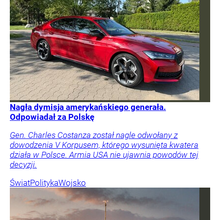
Nagła dymisja amerykańskiego generała.
Odpowiadał za Polskę
Gen. Charles Costanza został nagle odwołany z
dowodzenia V Korpusem, którego wysunięta kwatera
działa w Polsce. Armia USA nie ujawnia powodów tej
decyzji.
Świat
Polityka
Wojsko