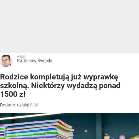
Autor:
Radosław Święcki
Rodzice kompletują już wyprawkę
szkolną. Niektórzy wydadzą ponad
1500 zł
Dodano:
dzisiaj
8:28