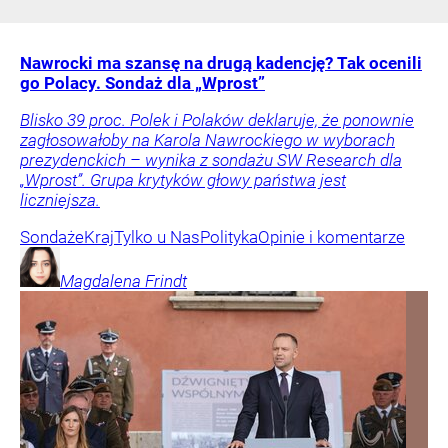
Nawrocki ma szansę na drugą kadencję? Tak ocenili
go Polacy. Sondaż dla „Wprost”
Blisko 39 proc. Polek i Polaków deklaruje, że ponownie
zagłosowałoby na Karola Nawrockiego w wyborach
prezydenckich – wynika z sondażu SW Research dla
„Wprost”. Grupa krytyków głowy państwa jest
liczniejsza.
Sondaże
Kraj
Tylko u Nas
Polityka
Opinie i komentarze
Magdalena
Frindt