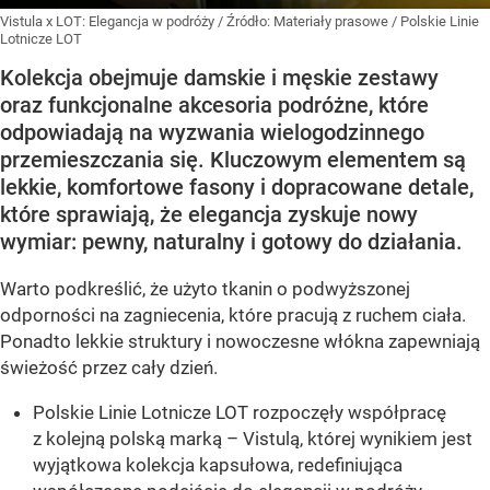
Vistula x LOT: Elegancja w podróży
/ Źródło:
Materiały prasowe
/
Polskie Linie
Lotnicze LOT
Kolekcja obejmuje damskie i męskie zestawy
oraz funkcjonalne akcesoria podróżne, które
odpowiadają na wyzwania wielogodzinnego
przemieszczania się. Kluczowym elementem są
lekkie, komfortowe fasony i dopracowane detale,
które sprawiają, że elegancja zyskuje nowy
wymiar: pewny, naturalny i gotowy do działania.
Warto podkreślić, że użyto tkanin o podwyższonej
odporności na zagniecenia, które pracują z ruchem ciała.
Ponadto lekkie struktury i nowoczesne włókna zapewniają
świeżość przez cały dzień.
Polskie Linie Lotnicze LOT rozpoczęły współpracę
z kolejną polską marką – Vistulą, której wynikiem jest
wyjątkowa kolekcja kapsułowa, redefiniująca