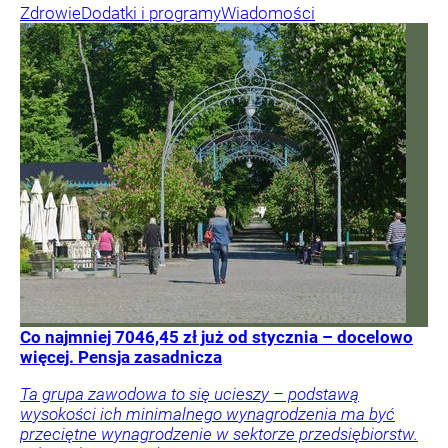
Zdrowie
Dodatki i programy
Wiadomości
Co najmniej 7046,45 zł już od stycznia – docelowo
więcej. Pensja zasadnicza
Ta grupa zawodowa to się ucieszy – podstawą
wysokości ich minimalnego wynagrodzenia ma być
przeciętne wynagrodzenie w sektorze przedsiębiorstw.