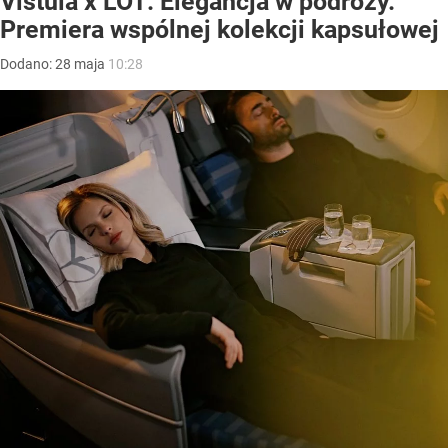
Vistula x LOT: Elegancja w podróży.
Premiera wspólnej kolekcji kapsułowej
Dodano:
28
maja
10:28