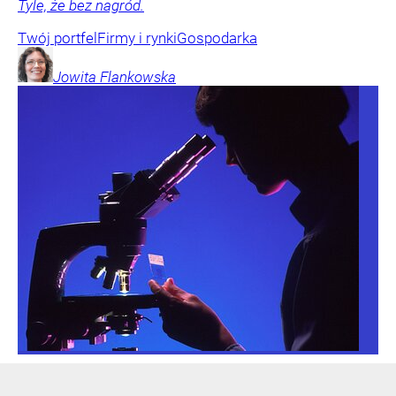
Tyle, że bez nagród.
Twój portfel
Firmy i rynki
Gospodarka
Jowita
Flankowska