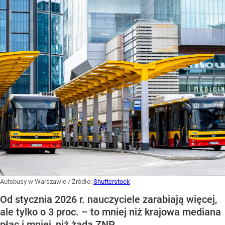
Autobusy w Warszawie
/ Źródło:
Shutterstock
Od stycznia 2026 r. nauczyciele zarabiają więcej,
ale tylko o 3 proc. – to mniej niż krajowa mediana
płac i mniej, niż żąda ZNP.