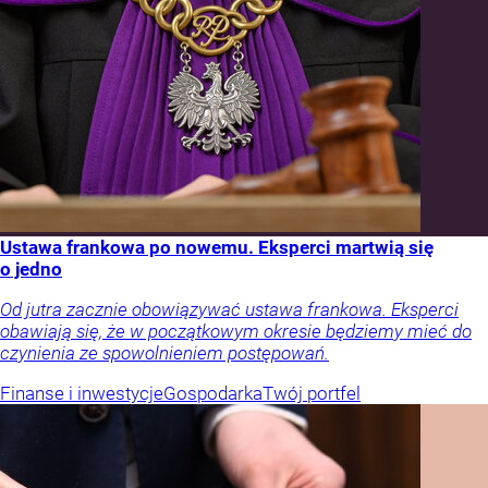
Ustawa frankowa po nowemu. Eksperci martwią się
o jedno
Od jutra zacznie obowiązywać ustawa frankowa. Eksperci
obawiają się, że w początkowym okresie będziemy mieć do
czynienia ze spowolnieniem postępowań.
Finanse i inwestycje
Gospodarka
Twój portfel