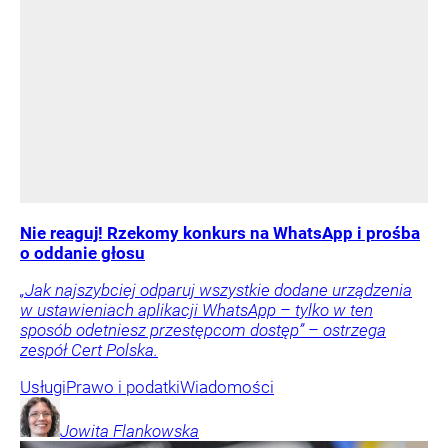
Nie reaguj! Rzekomy konkurs na WhatsApp i prośba
o oddanie głosu
„Jak najszybciej odparuj wszystkie dodane urządzenia
w ustawieniach aplikacji WhatsApp – tylko w ten
sposób odetniesz przestępcom dostęp” – ostrzega
zespół Cert Polska.
Usługi
Prawo i podatki
Wiadomości
Jowita
Flankowska