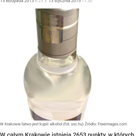
15
listopada
2013
6:25
/
13
stycznia
2015
11:30
W Krakowie łatwo jest kupić alkohol (fot. sxc.hu)
Źródło:
FreeImages.com
W całym Krakowie istnieją 2653 punkty, w których