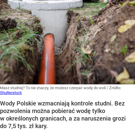
Masz studnię? To nie znaczy, że możesz czerpać wodę do woli
/ Źródło:
Shutterstock
Wody Polskie wzmacniają kontrole studni. Bez
pozwolenia można pobierać wodę tylko
w określonych granicach, a za naruszenia grozi
do 7,5 tys. zł kary.