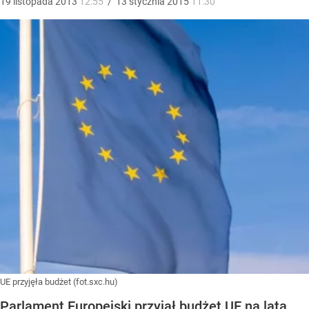
19
listopada
2013
12:55
/
13
stycznia
2015
11:30
UE przyjęła budżet (fot.sxc.hu)
Parlament Europejski przyjął budżet UE na lata