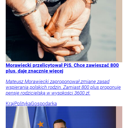
Morawiecki przelicytował PiS. Chce zawieszać 800
plus, daje znacznie więcej
Mateusz Morawiecki zaproponował zmianę zasad
wspierania polskich rodzin. Zamiast 800 plus proponuje
pensję rodzicielską w wysokości 3600 zł.
Kraj
Polityka
Gospodarka