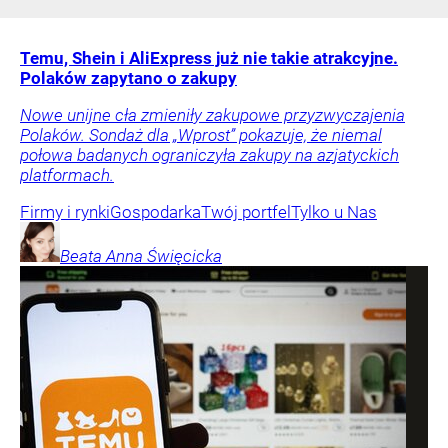
Temu, Shein i AliExpress już nie takie atrakcyjne.
Polaków zapytano o zakupy
Nowe unijne cła zmieniły zakupowe przyzwyczajenia
Polaków. Sondaż dla „Wprost” pokazuje, że niemal
połowa badanych ograniczyła zakupy na azjatyckich
platformach.
Firmy i rynki
Gospodarka
Twój portfel
Tylko u Nas
Beata Anna
Święcicka