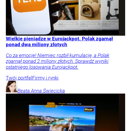
Wielkie pieniądze w Eurojackpot. Polak zgarnął
ponad dwa miliony złotych
Co za emocje! Niemiec rozbił kumulację, a Polak
zgarnął ponad 2 miliony złotych. Sprawdź wyniki
ostatniego losowania Eurojackpot.
Twój portfel
Firmy i rynki
Beata Anna
Święcicka