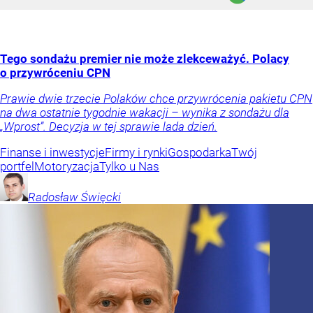
Tego sondażu premier nie może zlekceważyć. Polacy
o przywróceniu CPN
Prawie dwie trzecie Polaków chce przywrócenia pakietu CPN
na dwa ostatnie tygodnie wakacji – wynika z sondażu dla
„Wprost”. Decyzja w tej sprawie lada dzień.
Finanse i inwestycje
Firmy i rynki
Gospodarka
Twój
portfel
Motoryzacja
Tylko u Nas
Radosław
Święcki