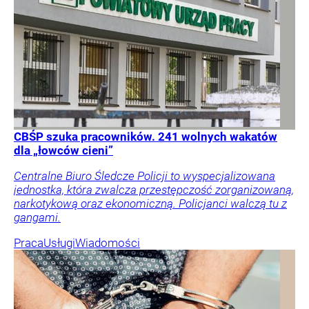
CBŚP szuka pracowników. 241 wolnych wakatów
dla „łowców cieni”
Centralne Biuro Śledcze Policji to wyspecjalizowana
jednostka, która zwalcza przestępczość zorganizowaną,
narkotykową oraz ekonomiczną. Policjanci walczą tu z
gangami.
Praca
Usługi
Wiadomości