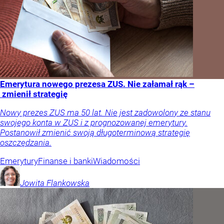
Emerytura nowego prezesa ZUS. Nie załamał rąk –
zmienił strategię
Nowy prezes ZUS ma 50 lat. Nie jest zadowolony ze stanu
swojego konta w ZUS i z prognozowanej emerytury.
Postanowił zmienić swoją długoterminową strategię
oszczędzania.
Emerytury
Finanse i banki
Wiadomości
Jowita
Flankowska