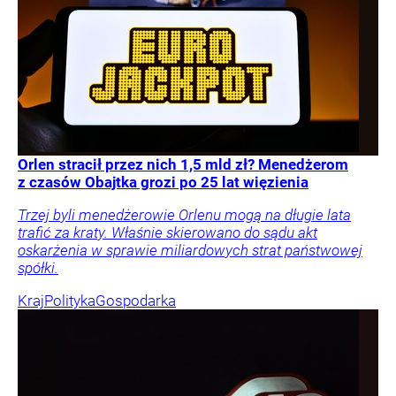
Orlen stracił przez nich 1,5 mld zł? Menedżerom
z czasów Obajtka grozi po 25 lat więzienia
Trzej byli menedżerowie Orlenu mogą na długie lata
trafić za kraty. Właśnie skierowano do sądu akt
oskarżenia w sprawie miliardowych strat państwowej
spółki.
Kraj
Polityka
Gospodarka