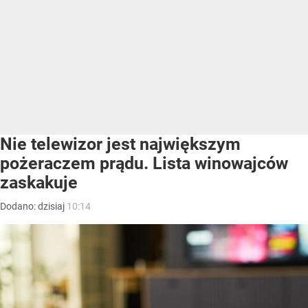
Nie telewizor jest największym
pożeraczem prądu. Lista winowajców
zaskakuje
Dodano:
dzisiaj
10:14