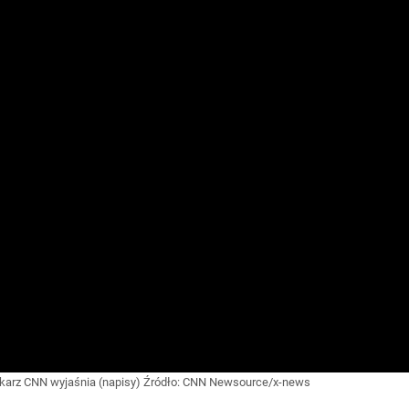
ikarz CNN wyjaśnia (napisy)
Źródło:
CNN Newsource/x-news