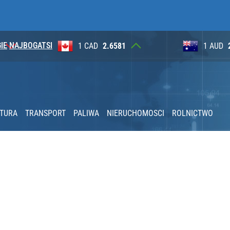
IE
NAJBOGATSI
1
1 AUD
2.6230
100 JP
to znów zaskoczyło
acy o przywróceniu CPN
KTURA
TRANSPORT
PALIWA
NIERUCHOMOSCI
ROLNICTWO
2030 roku?