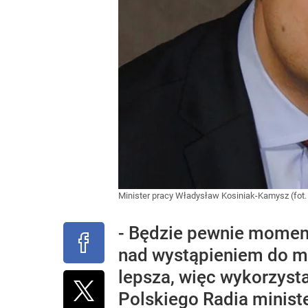
Minister pracy Władysław Kosiniak-Kamysz (fot
- Będzie pewnie moment
nad wystąpieniem do min
lepsza, więc wykorzyst
Polskiego Radia minist