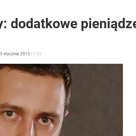
anipulują cenami nad morzem
cy: dodatkowe pieniąd
ół roku
3
stycznia
2015
11:31
godnia