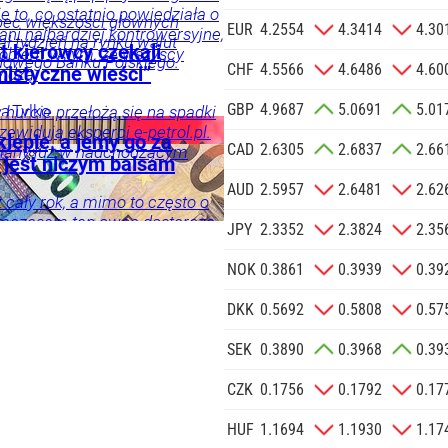
 na podany
e to, co ostatnio powiedziała o
bec większości głównych
informacji
EUR
4.2554
4.3414
4.30
 ani najbardziej kontrowersyjne,
ał tydzień na rynku walut
Agencji
t kierowcy czekali
Problem w tym, że wszyscy
owego Banku Polskiego.
Reklamowej
CHF
4.5566
4.6486
4.60
istyczne wieści”
widzą.
 o.o. w imieniu
GBP
4.9687
5.0691
5.01
a zlecenie jej
ia
Tylko
 hurcie przełożą się na spadki
zewidują eksperci e-petrol.pl.
znesowych.
lepie, a jemy go za
CAD
2.6305
2.6837
2.66
iany już w nadchodzącym
a jest niczym balsam
 SIĘ
AUD
2.5957
2.6481
2.62
 cały rok, a mimo to często o
mczasem ten owoc dostarcza
ka
Twój
JPY
2.3352
2.3824
2.35
i może wspierać organizm
NOK
0.3861
0.3939
0.39
DKK
0.5692
0.5808
0.57
SEK
0.3890
0.3968
0.39
CZK
0.1756
0.1792
0.17
HUF
1.1694
1.1930
1.17