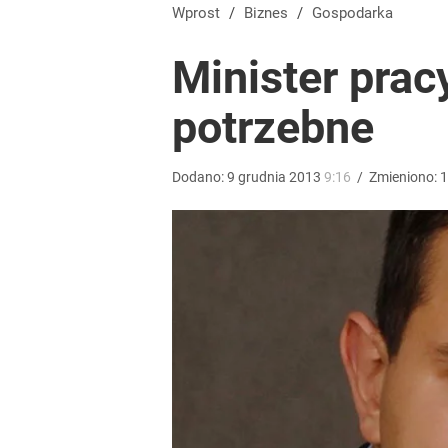
Tajemnica paragonów grozy. Tak restauratorzy m
Wprost
/
Biznes
/
Gospodarka
Minister pra
dodaj
potrzebne
Bezrobocie w Polsce. Takiej sytuacji nie było od p
Dodano:
9
grudnia
2013
9:16
/
Zmieniono:
1
dodaj
Złoty na plusie. Frank największym przegranym ty
dodaj