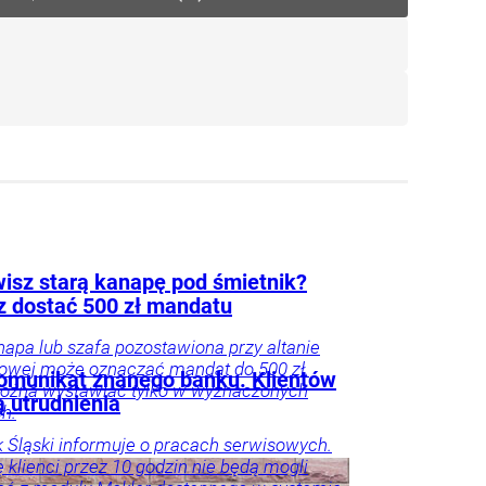
isz starą kanapę pod śmietnik?
 dostać 500 zł mandatu
napa lub szafa pozostawiona przy altanie
owej może oznaczać mandat do 500 zł.
komunikat znanego banku. Klientów
ożna wystawiać tylko w wyznaczonych
ą utrudnienia
h.
 Śląski informuje o pracach serwisowych.
 klienci przez 10 godzin nie będą mogli
oradnik