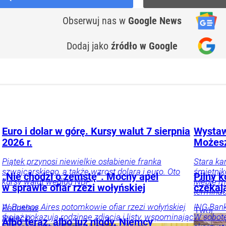
Obserwuj nas
w
Google News
Dodaj jako
źródło w Google
Euro i dolar w górę. Kursy walut 7 sierpnia
Wystaw
2026 r.
Możesz
Piątek przynosi niewielkie osłabienie franka
Stara ka
szwajcarskiego, a także wzrost dolara i euro. Oto
śmietnik
„Nie chodzi o zemstę”. Mocny apel
Pilny 
kursy walut według NBP.
Meble m
w sprawie ofiar rzezi wołyńskiej
czekaj
terminac
W Buenos Aires potomkowie ofiar rzezi wołyńskiej
ING Bank
Radosław
Twój
wciąż pokazują rodzinne zdjęcia i listy, wspominając
W sobotę
Święcki
portfel
P
Albo teraz, albo już nigdy. Niemcy