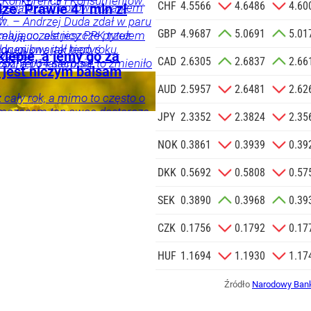
y Konkurencji i Konsumentów.
Reklamowej
CHF
4.5566
4.6486
4.60
trzega przed porównywaniem
ze. Prawie 41 mln zł
a.
 o.o. w imieniu
w. – Andrzej Duda zdał w paru
GBP
4.9687
5.0691
5.01
a zlecenie jej
elująco, ale jeszcze przez
zymają uczestnicy PPK tytułem
doceniony, jak kiedyś
drugi kwartał tego roku.
znesowych.
odarka
lepie, a jemy go za
CAD
2.6305
2.6837
2.66
i, a po latach się to zmieniło
óźniej 14 sierpnia.
a jest niczym balsam
znik Andrzeja Dudy.
 SIĘ
AUD
2.5957
2.6481
2.62
 cały rok, a mimo to często o
mczasem ten owoc dostarcza
JPY
2.3352
2.3824
2.35
i może wspierać organizm
NOK
0.3861
0.3939
0.39
DKK
0.5692
0.5808
0.57
SEK
0.3890
0.3968
0.39
CZK
0.1756
0.1792
0.17
HUF
1.1694
1.1930
1.17
Źródło
Narodowy Bank