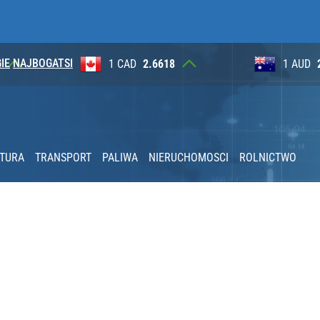
IE
NAJBOGATSI
8
1 AUD
2.6265
100 JP
acy o przywróceniu CPN
KTURA
TRANSPORT
PALIWA
NIERUCHOMOSCI
ROLNICTWO
ał termin