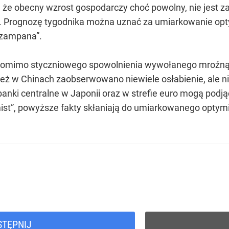
, że obecny wzrost gospodarczy choć powolny, nie jest z
i. Prognozę tygodnika można uznać za umiarkowanie opty
 szampana”.
 pomimo styczniowego spowolnienia wywołanego mroźną 
wnież w Chinach zaobserwowano niewiele osłabienie, ale n
banki centralne w Japonii oraz w strefie euro mogą podją
st”, powyższe fakty skłaniają do umiarkowanego optym
STĘPNIJ