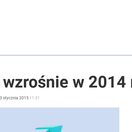
utrudnienia
rzezi wołyńskiej
2030 roku?
 wzrośnie w 2014 r
3
stycznia
2015
11:31