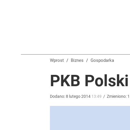
Pilny komunikat znanego banku. Klientów czekają 
dodaj
„Nie chodzi o zemstę”. Mocny apel w sprawie ofiar 
dodaj
Wprost
/
Biznes
/
Gospodarka
Farmacja: wzrost pod presją. co czeka branżę do 
PKB Polski
1
Dodano:
8
lutego
2014
13:49
/
Zmieniono:
1