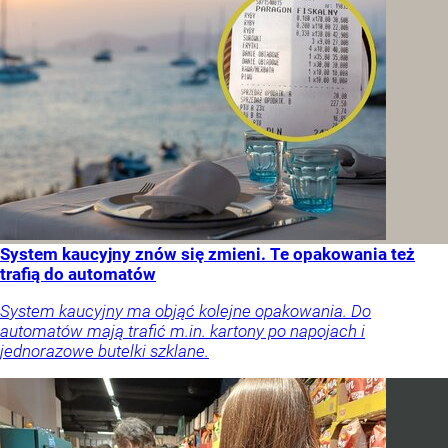
System kaucyjny znów się zmieni. Te opakowania też
trafią do automatów
System kaucyjny ma objąć kolejne opakowania. Do
automatów mają trafić m.in. kartony po napojach i
jednorazowe butelki szklane.