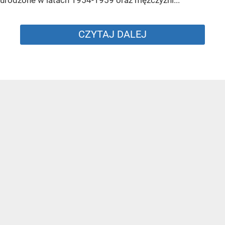
urodzone w latach 1954-1959 oraz mężczyźni...
CZYTAJ DALEJ