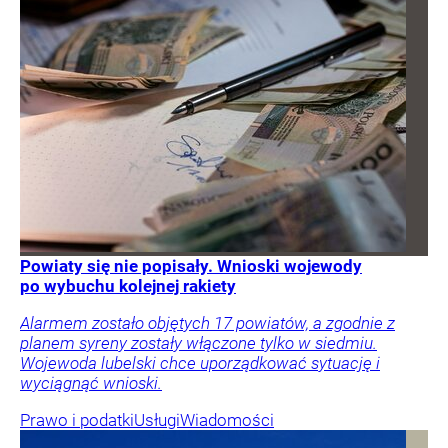
Powiaty się nie popisały. Wnioski wojewody
po wybuchu kolejnej rakiety
Alarmem zostało objętych 17 powiatów, a zgodnie z
planem syreny zostały włączone tylko w siedmiu.
Wojewoda lubelski chce uporządkować sytuację i
wyciągnąć wnioski.
Prawo i podatki
Usługi
Wiadomości