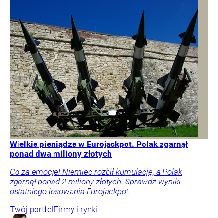
Wielkie pieniądze w Eurojackpot. Polak zgarnął
ponad dwa miliony złotych
Co za emocje! Niemiec rozbił kumulację, a Polak
zgarnął ponad 2 miliony złotych. Sprawdź wyniki
ostatniego losowania Eurojackpot.
Twój portfel
Firmy i rynki