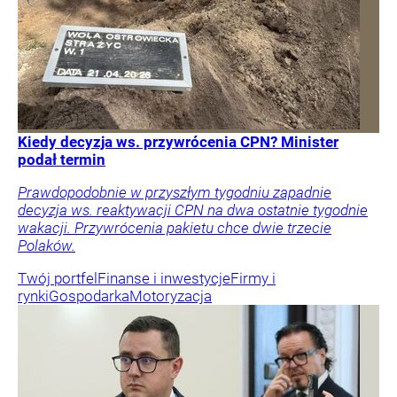
Kiedy decyzja ws. przywrócenia CPN? Minister
podał termin
Prawdopodobnie w przyszłym tygodniu zapadnie
decyzja ws. reaktywacji CPN na dwa ostatnie tygodnie
wakacji. Przywrócenia pakietu chce dwie trzecie
Polaków.
Twój portfel
Finanse i inwestycje
Firmy i
rynki
Gospodarka
Motoryzacja