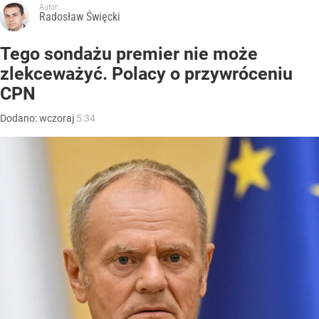
Autor:
Radosław Święcki
Tego sondażu premier nie może
zlekceważyć. Polacy o przywróceniu
CPN
Dodano:
wczoraj
5:34