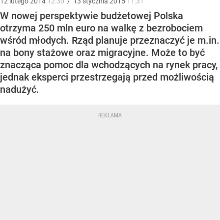
12
lutego
2014
12:30
/
13
stycznia
2015
11:31
W nowej perspektywie budżetowej Polska
otrzyma 250 mln euro na walkę z bezrobociem
wśród młodych. Rząd planuje przeznaczyć je m.in.
na bony stażowe oraz migracyjne. Może to być
znacząca pomoc dla wchodzących na rynek pracy,
jednak eksperci przestrzegają przed możliwością
nadużyć.