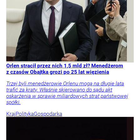
Orlen stracił przez nich 1,5 mld zł? Menedżerom
z czasów Obajtka grozi po 25 lat więzienia
Trzej byli menedżerowie Orlenu mogą na długie lata
trafić za kraty. Właśnie skierowano do sądu akt
oskarżenia w sprawie miliardowych strat państwowej
spółki.
Kraj
Polityka
Gospodarka