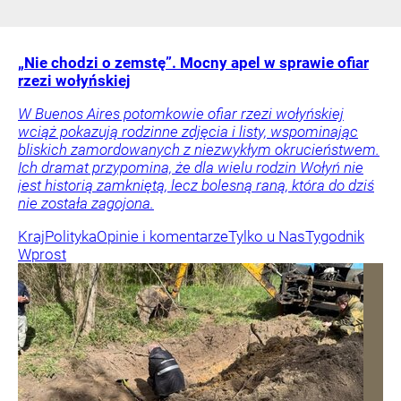
„Nie chodzi o zemstę”. Mocny apel w sprawie ofiar
rzezi wołyńskiej
W Buenos Aires potomkowie ofiar rzezi wołyńskiej
wciąż pokazują rodzinne zdjęcia i listy, wspominając
bliskich zamordowanych z niezwykłym okrucieństwem.
Ich dramat przypomina, że dla wielu rodzin Wołyń nie
jest historią zamkniętą, lecz bolesną raną, która do dziś
nie została zagojona.
Kraj
Polityka
Opinie i komentarze
Tylko u Nas
Tygodnik
Wprost