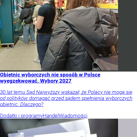
Obietnic wyborczych nie sposób w Polsce
wyegzekwować. Wybory 2027
30 lat temu Sąd Najwyższy wskazał, że Polacy nie mogą się
od polityków domagać przed sądem spełnienia wyborczych
obietnic. Dlaczego?
Dodatki i programy
Handel
Wiadomości