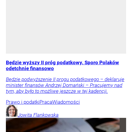
Będzie wyższy II próg podatkowy. Sporo Polaków
odetchnie finansowo
Będzie podwyższenie II progu podatkowego – deklaruje
minister finansów Andrzej Domański – Pracujemy nad
tym, aby było to możliwe jeszcze w tej kadencji.
Prawo i podatki
Praca
Wiadomości
Jowita
Flankowska