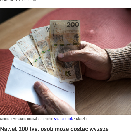
Dodano:
dzisiaj
8:04
Osoba trzymająca gotówkę
/ Źródło:
Shutterstock
/
Blaszko
Nawet 200 tys. osób może dostać wyższe