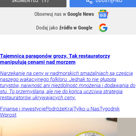
SKOMENTUJ
UDOSTĘPNIJ
3
Obserwuj nas
w
Google News
Dodaj jako
źródło w Google
Tajemnica paragonów grozy. Tak restauratorzy
manipulują cenami nad morzem
Narzekanie na ceny w nadmorskich smażalniach są częścią
naszego wakacyjnego folkloru. Jednak to nie głupota
turystów, naiwność ani niezdolność mnożenia i dodawania do
stu. To przemyślana, ale nie do końca uczciwa strategia
restauratorów ukrywających ceny.
Finanse i inwestycje
Podróże
Kraj
Tylko u Nas
Tygodnik
Wprost