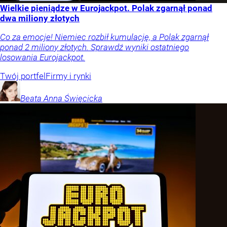
Wielkie pieniądze w Eurojackpot. Polak zgarnął ponad
dwa miliony złotych
Co za emocje! Niemiec rozbił kumulację, a Polak zgarnął
ponad 2 miliony złotych. Sprawdź wyniki ostatniego
losowania Eurojackpot.
Twój portfel
Firmy i rynki
Beata Anna
Święcicka