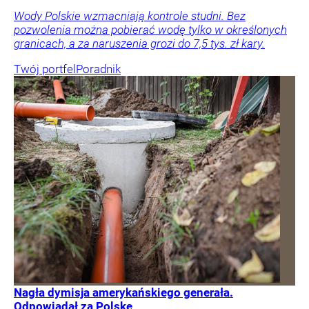
Wody Polskie wzmacniają kontrole studni. Bez
pozwolenia można pobierać wodę tylko w określonych
granicach, a za naruszenia grozi do 7,5 tys. zł kary.
Twój portfel
Poradnik
Nagła dymisja amerykańskiego generała.
Odpowiadał za Polskę