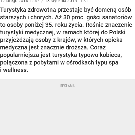
12
lutego
2014
12:47
/
13
stycznia
2015
11:31
Turystyka zdrowotna przestaje być domeną osób
starszych i chorych. Aż 30 proc. gości sanatoriów
to osoby poniżej 35. roku życia. Rośnie znaczenie
turystyki medycznej, w ramach której do Polski
przyjeżdżają osoby z krajów, w których opieka
medyczna jest znacznie droższa. Coraz
popularniejsza jest turystyka typowo kobieca,
połączona z pobytami w ośrodkach typu spa
i wellness.