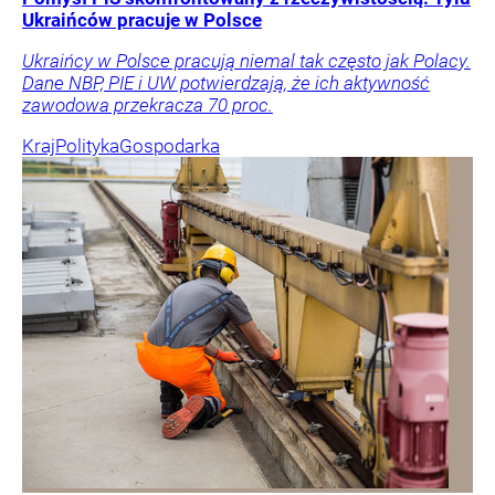
Ukraińców pracuje w Polsce
Ukraińcy w Polsce pracują niemal tak często jak Polacy.
Dane NBP, PIE i UW potwierdzają, że ich aktywność
zawodowa przekracza 70 proc.
Kraj
Polityka
Gospodarka