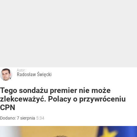
Autor:
Radosław Święcki
Tego sondażu premier nie może
zlekceważyć. Polacy o przywróceniu
CPN
Dodano:
7
sierpnia
5:34