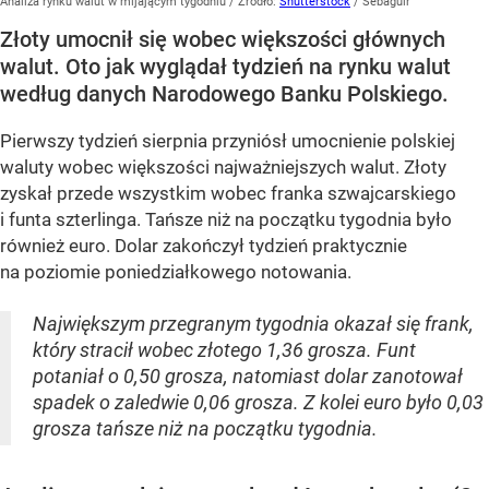
Analiza rynku walut w mijającym tygodniu
/ Źródło:
Shutterstock
/
Sebaguir
Złoty umocnił się wobec większości głównych
walut. Oto jak wyglądał tydzień na rynku walut
według danych Narodowego Banku Polskiego.
Pierwszy tydzień sierpnia przyniósł umocnienie polskiej
waluty wobec większości najważniejszych walut. Złoty
zyskał przede wszystkim wobec franka szwajcarskiego
i funta szterlinga. Tańsze niż na początku tygodnia było
również euro. Dolar zakończył tydzień praktycznie
na poziomie poniedziałkowego notowania.
Największym przegranym tygodnia okazał się frank,
który stracił wobec złotego 1,36 grosza. Funt
potaniał o 0,50 grosza, natomiast dolar zanotował
spadek o zaledwie 0,06 grosza. Z kolei euro było 0,03
grosza tańsze niż na początku tygodnia.