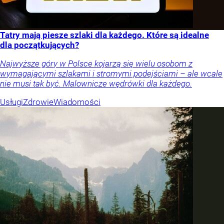
Tatry mają piesze szlaki dla każdego. Które są idealne
dla początkujących?
Najwyższe góry w Polsce kojarzą się wielu osobom z
wymagającymi szlakami i stromymi podejściami – ale wcale
nie musi tak być. Malownicze wędrówki dla każdego.
Usługi
Zdrowie
Wiadomości