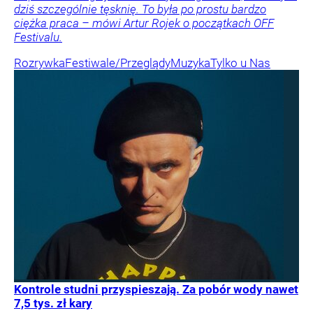
dziś szczególnie tęsknię. To była po prostu bardzo
ciężka praca – mówi Artur Rojek o początkach OFF
Festivalu.
Rozrywka
Festiwale/Przeglądy
Muzyka
Tylko u Nas
Kontrole studni przyspieszają. Za pobór wody nawet
7,5 tys. zł kary