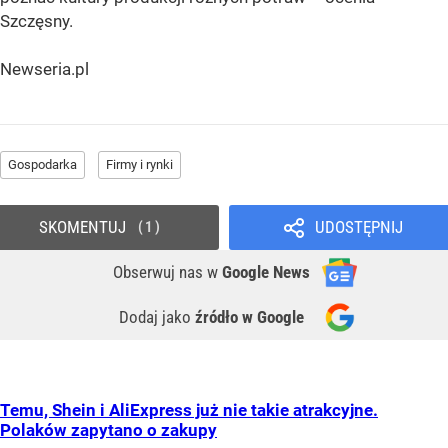
Szczęsny.
Newseria.pl
Gospodarka
Firmy i rynki
SKOMENTUJ
UDOSTĘPNIJ
1
Obserwuj nas
w
Google News
Dodaj jako
źródło w Google
Temu, Shein i AliExpress już nie takie atrakcyjne.
Polaków zapytano o zakupy