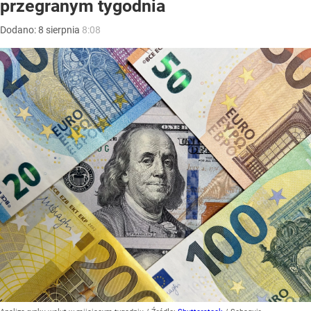
przegranym tygodnia
Dodano:
8
sierpnia
8:08