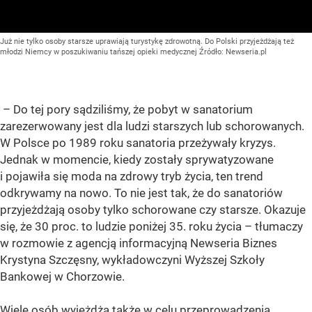
Już nie tylko osoby starsze uprawiają turystykę zdrowotną. Do Polski przyjeżdżają też
młodzi Niemcy w poszukiwaniu tańszej opieki medycznej
Źródło:
Newseria.pl
– Do tej pory sądziliśmy, że pobyt w sanatorium
zarezerwowany jest dla ludzi starszych lub schorowanych.
W Polsce po 1989 roku sanatoria przeżywały kryzys.
Jednak w momencie, kiedy zostały sprywatyzowane
i pojawiła się moda na zdrowy tryb życia, ten trend
odkrywamy na nowo. To nie jest tak, że do sanatoriów
przyjeżdżają osoby tylko schorowane czy starsze. Okazuje
się, że 30 proc. to ludzie poniżej 35. roku życia – tłumaczy
w rozmowie z agencją informacyjną Newseria Biznes
Krystyna Szczęsny, wykładowczyni Wyższej Szkoły
Bankowej w Chorzowie.
Wiele osób wyjeżdża także w celu przeprowadzenia