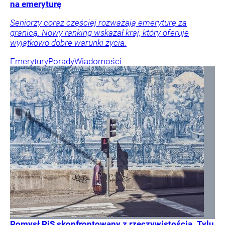
na emeryturę
Seniorzy coraz częściej rozważają emeryturę za
granicą. Nowy ranking wskazał kraj, który oferuje
wyjątkowo dobre warunki życia.
Emerytury
Porady
Wiadomości
Pomysł PiS skonfrontowany z rzeczywistością. Tylu