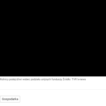
Rolnicy podejrzliwi wobec podziału unijnych funduszy
Źródło:
TVP/x-news
Gospodarka