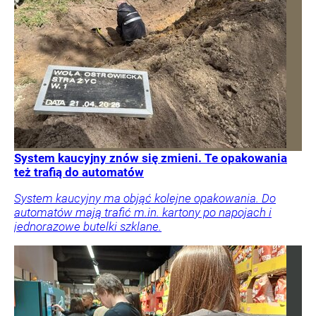
System kaucyjny znów się zmieni. Te opakowania
też trafią do automatów
System kaucyjny ma objąć kolejne opakowania. Do
automatów mają trafić m.in. kartony po napojach i
jednorazowe butelki szklane.