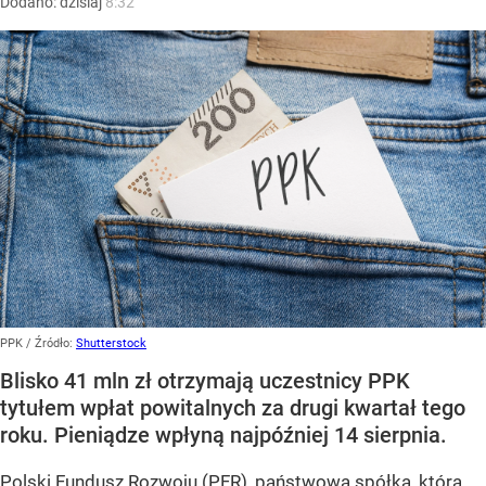
Dodano:
dzisiaj
8:32
PPK
/ Źródło:
Shutterstock
Blisko 41 mln zł otrzymają uczestnicy PPK
tytułem wpłat powitalnych za drugi kwartał tego
roku. Pieniądze wpłyną najpóźniej 14 sierpnia.
Polski Fundusz Rozwoju (PFR), państwowa spółka, która