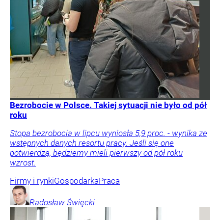
Bezrobocie w Polsce. Takiej sytuacji nie było od pół
roku
Stopa bezrobocia w lipcu wyniosła 5,9 proc. - wynika ze
wstępnych danych resortu pracy. Jeśli się one
potwierdzą, będziemy mieli pierwszy od pół roku
wzrost.
Firmy i rynki
Gospodarka
Praca
Radosław
Święcki