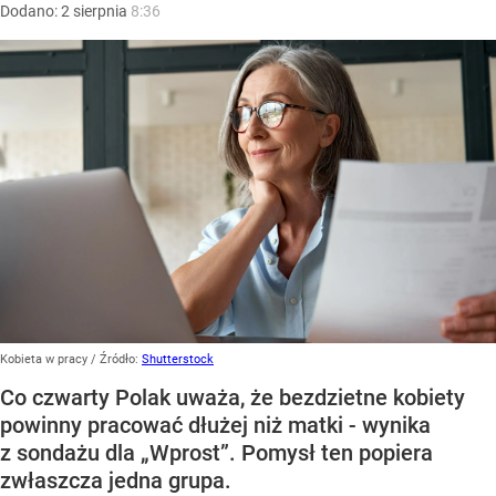
Dodano:
2
sierpnia
8:36
Kobieta w pracy
/ Źródło:
Shutterstock
Co czwarty Polak uważa, że bezdzietne kobiety
powinny pracować dłużej niż matki - wynika
z sondażu dla „Wprost”. Pomysł ten popiera
zwłaszcza jedna grupa.