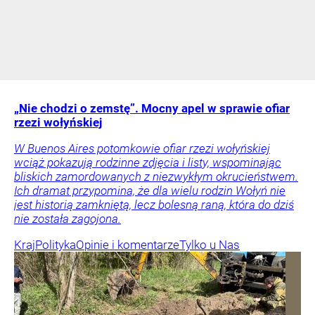
„Nie chodzi o zemstę”. Mocny apel w sprawie ofiar
rzezi wołyńskiej
W Buenos Aires potomkowie ofiar rzezi wołyńskiej
wciąż pokazują rodzinne zdjęcia i listy, wspominając
bliskich zamordowanych z niezwykłym okrucieństwem.
Ich dramat przypomina, że dla wielu rodzin Wołyń nie
jest historią zamkniętą, lecz bolesną raną, która do dziś
nie została zagojona.
Kraj
Polityka
Opinie i komentarze
Tylko u Nas