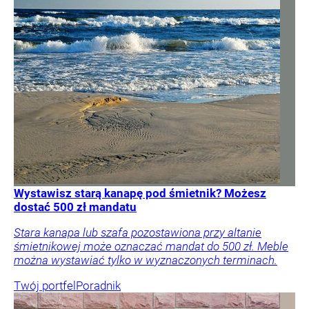
Wystawisz starą kanapę pod śmietnik? Możesz
dostać 500 zł mandatu
Stara kanapa lub szafa pozostawiona przy altanie
śmietnikowej może oznaczać mandat do 500 zł. Meble
można wystawiać tylko w wyznaczonych terminach.
Twój portfel
Poradnik