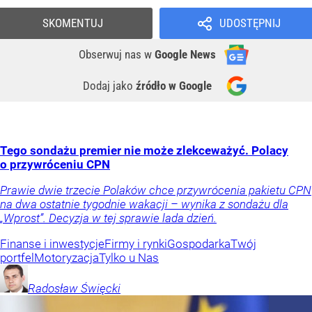
SKOMENTUJ
UDOSTĘPNIJ
Obserwuj nas
w
Google News
Dodaj jako
źródło w Google
Tego sondażu premier nie może zlekceważyć. Polacy
o przywróceniu CPN
Prawie dwie trzecie Polaków chce przywrócenia pakietu CPN
na dwa ostatnie tygodnie wakacji – wynika z sondażu dla
„Wprost”. Decyzja w tej sprawie lada dzień.
Finanse i inwestycje
Firmy i rynki
Gospodarka
Twój
portfel
Motoryzacja
Tylko u Nas
Radosław
Święcki