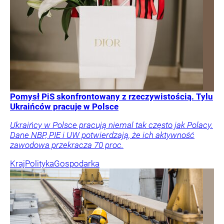
Pomysł PiS skonfrontowany z rzeczywistością. Tylu
Ukraińców pracuje w Polsce
Ukraińcy w Polsce pracują niemal tak często jak Polacy.
Dane NBP, PIE i UW potwierdzają, że ich aktywność
zawodowa przekracza 70 proc.
Kraj
Polityka
Gospodarka