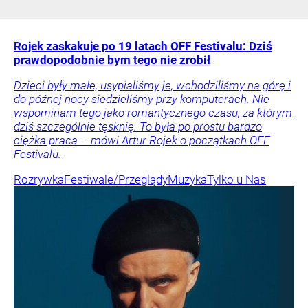
Rojek zaskakuje po 19 latach OFF Festivalu: Dziś
prawdopodobnie bym tego nie zrobił
Dzieci były małe, usypialiśmy je, wchodziliśmy na górę i
do późnej nocy siedzieliśmy przy komputerach. Nie
wspominam tego jako romantycznego czasu, za którym
dziś szczególnie tęsknię. To była po prostu bardzo
ciężka praca – mówi Artur Rojek o początkach OFF
Festivalu.
Rozrywka
Festiwale/Przeglądy
Muzyka
Tylko u Nas