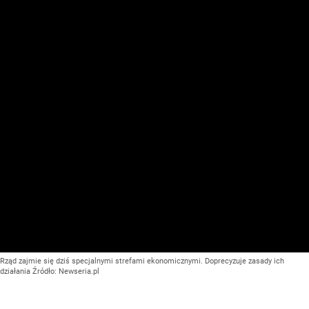
Rząd zajmie się dziś specjalnymi strefami ekonomicznymi. Doprecyzuje zasady ich
działania
Źródło:
Newseria.pl