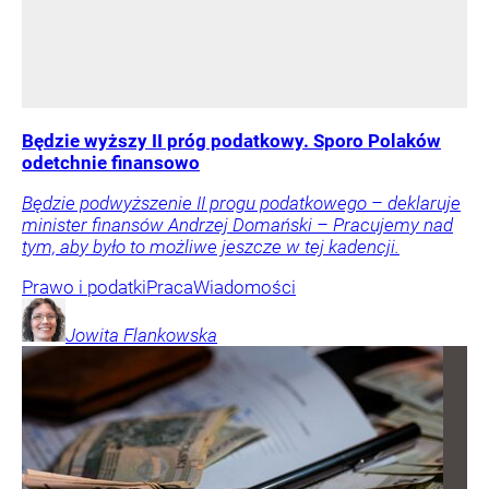
Będzie wyższy II próg podatkowy. Sporo Polaków
odetchnie finansowo
Będzie podwyższenie II progu podatkowego – deklaruje
minister finansów Andrzej Domański – Pracujemy nad
tym, aby było to możliwe jeszcze w tej kadencji.
Prawo i podatki
Praca
Wiadomości
Jowita
Flankowska