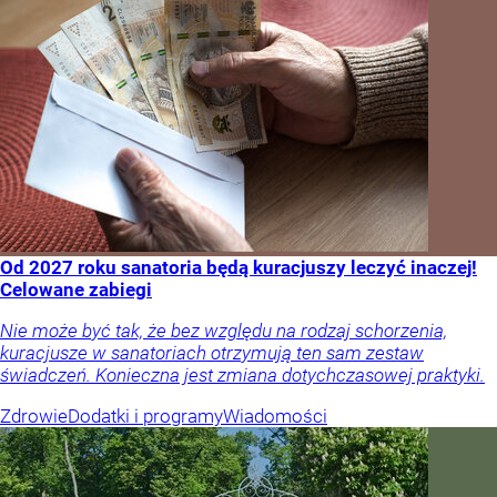
Od 2027 roku sanatoria będą kuracjuszy leczyć inaczej!
Celowane zabiegi
Nie może być tak, że bez względu na rodzaj schorzenia,
kuracjusze w sanatoriach otrzymują ten sam zestaw
świadczeń. Konieczna jest zmiana dotychczasowej praktyki.
Zdrowie
Dodatki i programy
Wiadomości