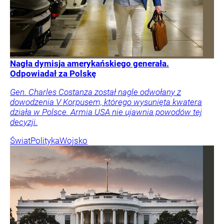
Nagła dymisja amerykańskiego generała.
Odpowiadał za Polskę
Gen. Charles Costanza został nagle odwołany z
dowodzenia V Korpusem, którego wysunięta kwatera
działa w Polsce. Armia USA nie ujawnia powodów tej
decyzji.
Świat
Polityka
Wojsko