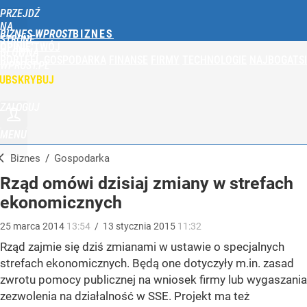
PRZEJDŹ
NA
BIZNES WPROST
STRONĘ
OPINIE
TWÓJ
GŁÓWNĄ
PORTFEL
GOSPODARKA
FINANSE
FIRMY
TECHNOLOGIE
NAJBOGATSI
WPROST.PL
UBSKRYBUJ
ZALOGUJ
MENU
Biznes
/
Gospodarka
Rząd omówi dzisiaj zmiany w strefach
ekonomicznych
25
marca
2014
13:54
/
13
stycznia
2015
11:32
Rząd zajmie się dziś zmianami w ustawie o specjalnych
strefach ekonomicznych. Będą one dotyczyły m.in. zasad
zwrotu pomocy publicznej na wniosek firmy lub wygaszania
zezwolenia na działalność w SSE. Projekt ma też