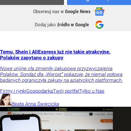
Obserwuj nas
w
Google News
Dodaj jako
źródło w Google
Temu, Shein i AliExpress już nie takie atrakcyjne.
Polaków zapytano o zakupy
Nowe unijne cła zmieniły zakupowe przyzwyczajenia
Polaków. Sondaż dla „Wprost” pokazuje, że niemal połowa
badanych ograniczyła zakupy na azjatyckich platformach.
Firmy i rynki
Gospodarka
Twój portfel
Tylko u Nas
Beata Anna
Święcicka