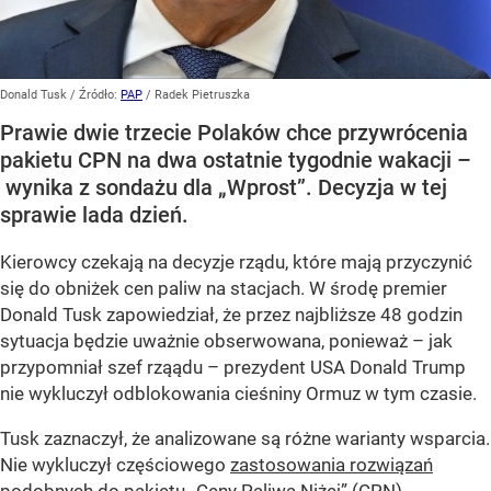
Donald Tusk
/ Źródło:
PAP
/
Radek Pietruszka
Prawie dwie trzecie Polaków chce przywrócenia
pakietu CPN na dwa ostatnie tygodnie wakacji –
wynika z sondażu dla „Wprost”. Decyzja w tej
sprawie lada dzień.
Kierowcy czekają na decyzje rządu, które mają przyczynić
się do obniżek cen paliw na stacjach. W środę premier
Donald Tusk zapowiedział, że przez najbliższe 48 godzin
sytuacja będzie uważnie obserwowana, ponieważ – jak
przypomniał szef rząądu – prezydent USA Donald Trump
nie wykluczył odblokowania cieśniny Ormuz w tym czasie.
Tusk zaznaczył, że analizowane są różne warianty wsparcia.
Nie wykluczył częściowego
zastosowania rozwiązań
podobnych do pakietu „Ceny Paliwa Niżej” (CPN
),