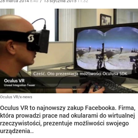
28
marca
2014
8:40
/
13
stycznia
2015
11:32
Oculus VR/x-news
Oculus VR to najnowszy zakup Facebooka. Firma,
która prowadzi prace nad okularami do wirtualnej
rzeczywistości, prezentuje możliwości swojego
urządzenia..