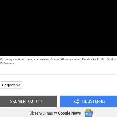
Wirtualny świat widziany przez okulary Oculus VR - nowy zakup Facebooka
Źródło:
Oculus
VR/x-news
Gospodarka
SKOMENTUJ
UDOSTĘPNIJ
1
Obserwuj nas
w
Google News