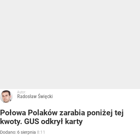
Autor:
Radosław Święcki
Połowa Polaków zarabia poniżej tej
kwoty. GUS odkrył karty
Dodano:
6
sierpnia
8:11