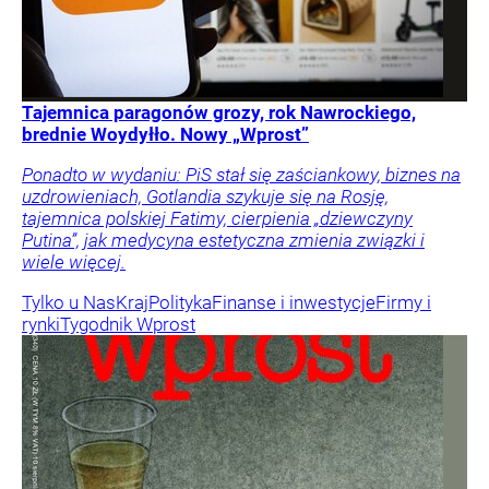
Tajemnica paragonów grozy, rok Nawrockiego,
brednie Woydyłło. Nowy „Wprost”
Ponadto w wydaniu: PiS stał się zaściankowy, biznes na
uzdrowieniach, Gotlandia szykuje się na Rosję,
tajemnica polskiej Fatimy, cierpienia „dziewczyny
Putina”, jak medycyna estetyczna zmienia związki i
wiele więcej.
Tylko u Nas
Kraj
Polityka
Finanse i inwestycje
Firmy i
rynki
Tygodnik Wprost