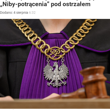
„Niby-potrącenia” pod ostrzałem
Dodano:
4
sierpnia
6:32