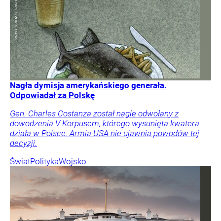
Nagła dymisja amerykańskiego generała.
Odpowiadał za Polskę
Gen. Charles Costanza został nagle odwołany z
dowodzenia V Korpusem, którego wysunięta kwatera
działa w Polsce. Armia USA nie ujawnia powodów tej
decyzji.
Świat
Polityka
Wojsko