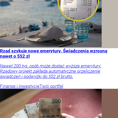
Rząd szykuje nowe emerytury. Świadczenia wzrosną
nawet o 552 zł
Nawet 200 tys. osób może dostać wyższe emerytury.
Rządowy projekt zakłada automatyczne przeliczenie
świadczeń i podwyżki do 552 zł brutto.
Finanse i inwestycje
Twój portfel