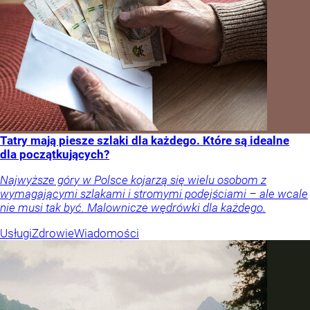
Tatry mają piesze szlaki dla każdego. Które są idealne
dla początkujących?
Najwyższe góry w Polsce kojarzą się wielu osobom z
wymagającymi szlakami i stromymi podejściami – ale wcale
nie musi tak być. Malownicze wędrówki dla każdego.
Usługi
Zdrowie
Wiadomości