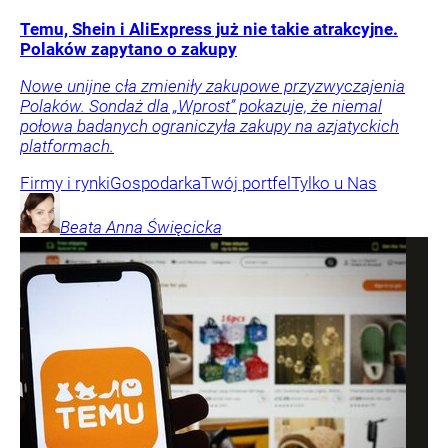
Temu, Shein i AliExpress już nie takie atrakcyjne.
Polaków zapytano o zakupy
Nowe unijne cła zmieniły zakupowe przyzwyczajenia
Polaków. Sondaż dla „Wprost” pokazuje, że niemal
połowa badanych ograniczyła zakupy na azjatyckich
platformach.
Firmy i rynki
Gospodarka
Twój portfel
Tylko u Nas
Beata Anna
Święcicka