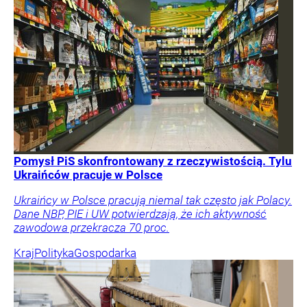
Pomysł PiS skonfrontowany z rzeczywistością. Tylu
Ukraińców pracuje w Polsce
Ukraińcy w Polsce pracują niemal tak często jak Polacy.
Dane NBP, PIE i UW potwierdzają, że ich aktywność
zawodowa przekracza 70 proc.
Kraj
Polityka
Gospodarka