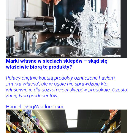
Marki własne w sieciach sklepów – skąd się
właściwie biorą te produkty?
Polacy chętnie kupują produkty oznaczone hasłem
„marka własna”, ale w ogóle nie sprawdzają kto
właściwie je dla dużych sieci sklepów produkuje. Często
znają tych producentów.
Handel
Usługi
Wiadomości