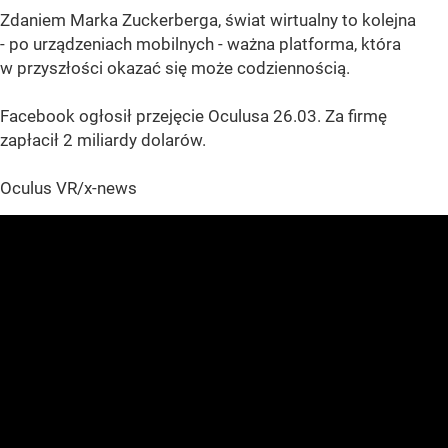
Zdaniem Marka Zuckerberga, świat wirtualny to kolejna
- po urządzeniach mobilnych - ważna platforma, która
w przyszłości okazać się może codziennością.
Facebook ogłosił przejęcie Oculusa 26.03. Za firmę
zapłacił 2 miliardy dolarów.
Oculus VR/x-news