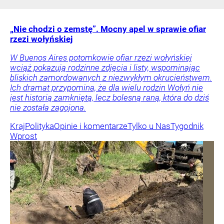
„Nie chodzi o zemstę”. Mocny apel w sprawie ofiar
rzezi wołyńskiej
W Buenos Aires potomkowie ofiar rzezi wołyńskiej
wciąż pokazują rodzinne zdjęcia i listy, wspominając
bliskich zamordowanych z niezwykłym okrucieństwem.
Ich dramat przypomina, że dla wielu rodzin Wołyń nie
jest historią zamkniętą, lecz bolesną raną, która do dziś
nie została zagojona.
Kraj
Polityka
Opinie i komentarze
Tylko u Nas
Tygodnik
Wprost