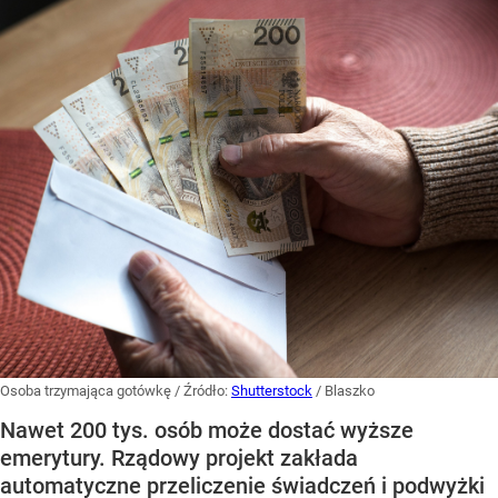
Osoba trzymająca gotówkę
/ Źródło:
Shutterstock
/
Blaszko
Nawet 200 tys. osób może dostać wyższe
emerytury. Rządowy projekt zakłada
automatyczne przeliczenie świadczeń i podwyżki