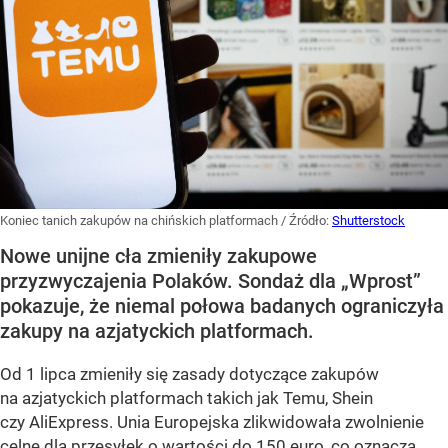
Koniec tanich zakupów na chińskich platformach
/ Źródło:
Shutterstock
Nowe unijne cła zmieniły zakupowe
przyzwyczajenia Polaków. Sondaż dla „Wprost”
pokazuje, że niemal połowa badanych ograniczyła
zakupy na azjatyckich platformach.
Od 1 lipca zmieniły się zasady dotyczące zakupów
na azjatyckich platformach takich jak Temu, Shein
czy AliExpress. Unia Europejska zlikwidowała zwolnienie
celne dla przesyłek o wartości do 150 euro, co oznacza,