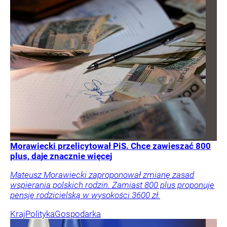
Morawiecki przelicytował PiS. Chce zawieszać 800
plus, daje znacznie więcej
Mateusz Morawiecki zaproponował zmianę zasad
wspierania polskich rodzin. Zamiast 800 plus proponuje
pensję rodzicielską w wysokości 3600 zł.
Kraj
Polityka
Gospodarka