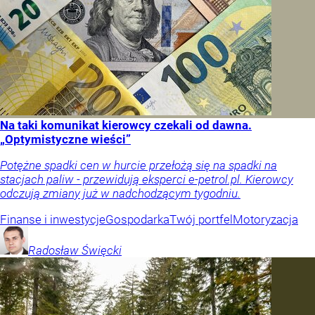
Na taki komunikat kierowcy czekali od dawna.
„Optymistyczne wieści”
Potężne spadki cen w hurcie przełożą się na spadki na
stacjach paliw - przewidują eksperci e-petrol.pl. Kierowcy
odczują zmiany już w nadchodzącym tygodniu.
Finanse i inwestycje
Gospodarka
Twój portfel
Motoryzacja
Radosław
Święcki