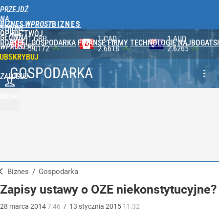
PRZEJDŹ
NA
BIZNES WPROST
STRONĘ
OPINIE
TWÓJ
GŁÓWNĄ
1 CAD
1 AUD
100 JPY
PORTFEL
GOSPODARKA
FINANSE
FIRMY
TECHNOLOGIE
NAJBOGATSI
WPROST.PL
2.6618
2.6265
2.3565
UBSKRYBUJ
GOSPODARKA
ZALOGUJ
MENU
Biznes
/
Gospodarka
Zapisy ustawy o OZE niekonstytucyjne?
28
marca
2014
7:46
/
13
stycznia
2015
11:32