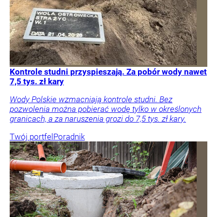
Kontrole studni przyspieszają. Za pobór wody nawet
7,5 tys. zł kary
Wody Polskie wzmacniają kontrole studni. Bez
pozwolenia można pobierać wodę tylko w określonych
granicach, a za naruszenia grozi do 7,5 tys. zł kary.
Twój portfel
Poradnik