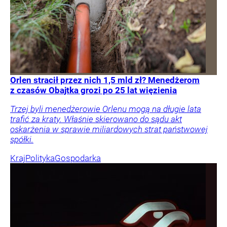
Orlen stracił przez nich 1,5 mld zł? Menedżerom
z czasów Obajtka grozi po 25 lat więzienia
Trzej byli menedżerowie Orlenu mogą na długie lata
trafić za kraty. Właśnie skierowano do sądu akt
oskarżenia w sprawie miliardowych strat państwowej
spółki.
Kraj
Polityka
Gospodarka