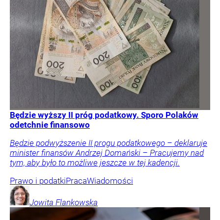
Będzie wyższy II próg podatkowy. Sporo Polaków
odetchnie finansowo
Będzie podwyższenie II progu podatkowego – deklaruje
minister finansów Andrzej Domański – Pracujemy nad
tym, aby było to możliwe jeszcze w tej kadencji.
Prawo i podatki
Praca
Wiadomości
Jowita
Flankowska