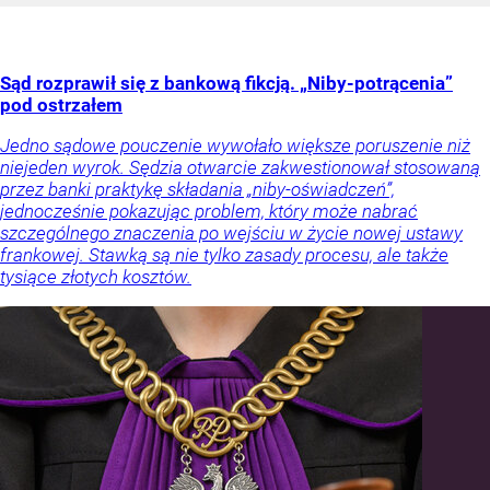
Sąd rozprawił się z bankową fikcją. „Niby-potrącenia”
pod ostrzałem
Jedno sądowe pouczenie wywołało większe poruszenie niż
niejeden wyrok. Sędzia otwarcie zakwestionował stosowaną
przez banki praktykę składania „niby-oświadczeń”,
jednocześnie pokazując problem, który może nabrać
szczególnego znaczenia po wejściu w życie nowej ustawy
frankowej. Stawką są nie tylko zasady procesu, ale także
tysiące złotych kosztów.