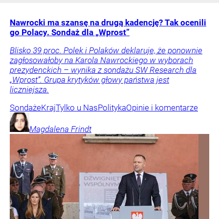
Nawrocki ma szansę na drugą kadencję? Tak ocenili
go Polacy. Sondaż dla „Wprost”
Blisko 39 proc. Polek i Polaków deklaruje, że ponownie
zagłosowałoby na Karola Nawrockiego w wyborach
prezydenckich – wynika z sondażu SW Research dla
„Wprost”. Grupa krytyków głowy państwa jest
liczniejsza.
Sondaże
Kraj
Tylko u Nas
Polityka
Opinie i komentarze
Magdalena
Frindt