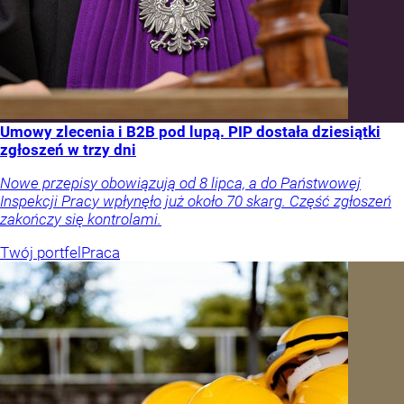
Umowy zlecenia i B2B pod lupą. PIP dostała dziesiątki
zgłoszeń w trzy dni
Nowe przepisy obowiązują od 8 lipca, a do Państwowej
Inspekcji Pracy wpłynęło już około 70 skarg. Część zgłoszeń
zakończy się kontrolami.
Twój portfel
Praca