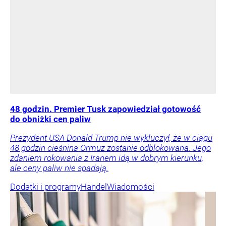
48 godzin. Premier Tusk zapowiedział gotowość
do obniżki cen paliw
Prezydent USA Donald Trump nie wykluczył, że w ciągu
48 godzin cieśnina Ormuz zostanie odblokowana. Jego
zdaniem rokowania z Iranem idą w dobrym kierunku,
ale ceny paliw nie spadają.
Dodatki i programy
Handel
Wiadomości