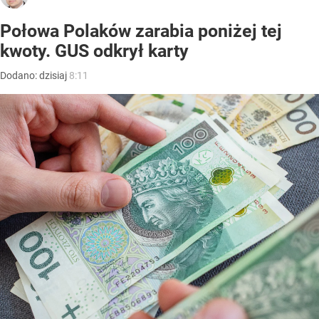
Połowa Polaków zarabia poniżej tej
kwoty. GUS odkrył karty
Dodano:
dzisiaj
8:11