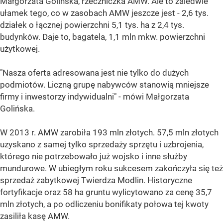
Małgorzata Golińska, rzeczniczka AMW. Ale to zaledwie
ułamek tego, co w zasobach AMW jeszcze jest - 2,6 tys.
działek o łącznej powierzchni 5,1 tys. ha z 2,4 tys.
budynków. Daje to, bagatela, 1,1 mln mkw. powierzchni
użytkowej.
"Nasza oferta adresowana jest nie tylko do dużych
podmiotów. Liczną grupę nabywców stanowią mniejsze
firmy i inwestorzy indywidualni" - mówi Małgorzata
Golińska.
W 2013 r. AMW zarobiła 193 mln złotych. 57,5 mln złotych
uzyskano z samej tylko sprzedaży sprzętu i uzbrojenia,
którego nie potrzebowało już wojsko i inne służby
mundurowe. W ubiegłym roku sukcesem zakończyła się też
sprzedaż zabytkowej Twierdza Modlin. Historyczne
fortyfikacje oraz 58 ha gruntu wylicytowano za cenę 35,7
mln złotych, a po odliczeniu bonifikaty połowa tej kwoty
zasiliła kasę AMW.