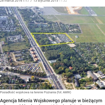
28
marca
2014
8:43
/
13
stycznia
2015
11:32
Posiadłość wojskowa na terenie Poznania (fot. AMW)
Agencja Mienia Wojskowego planuje w bieżącym