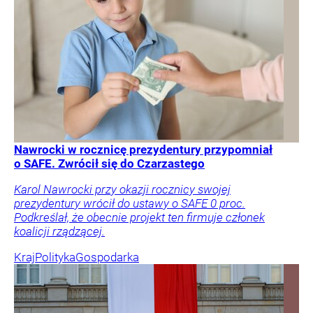
Nawrocki w rocznicę prezydentury przypomniał
o SAFE. Zwrócił się do Czarzastego
Karol Nawrocki przy okazji rocznicy swojej
prezydentury wrócił do ustawy o SAFE 0 proc.
Podkreślał, że obecnie projekt ten firmuje członek
koalicji rządzącej.
Kraj
Polityka
Gospodarka