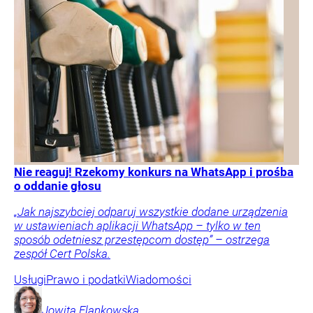
Nie reaguj! Rzekomy konkurs na WhatsApp i prośba
o oddanie głosu
„Jak najszybciej odparuj wszystkie dodane urządzenia
w ustawieniach aplikacji WhatsApp – tylko w ten
sposób odetniesz przestępcom dostęp” – ostrzega
zespół Cert Polska.
Usługi
Prawo i podatki
Wiadomości
Jowita
Flankowska