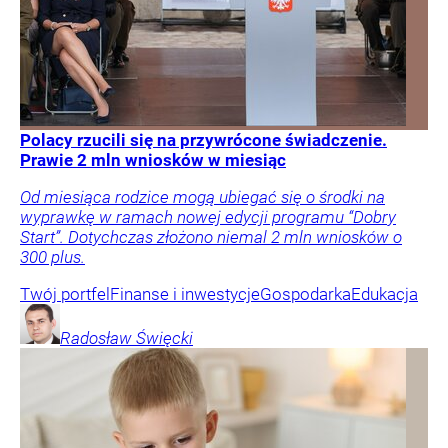
Polacy rzucili się na przywrócone świadczenie.
Prawie 2 mln wniosków w miesiąc
Od miesiąca rodzice mogą ubiegać się o środki na
wyprawkę w ramach nowej edycji programu “Dobry
Start”. Dotychczas złożono niemal 2 mln wniosków o
300 plus.
Twój portfel
Finanse i inwestycje
Gospodarka
Edukacja
Radosław
Święcki