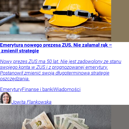
Emerytura nowego prezesa ZUS. Nie załamał rąk –
zmienił strategię
Nowy prezes ZUS ma 50 lat. Nie jest zadowolony ze stanu
swojego konta w ZUS i z prognozowanej emerytury.
Postanowił zmienić swoją długoterminową strategię
oszczędzania.
Emerytury
Finanse i banki
Wiadomości
Jowita
Flankowska