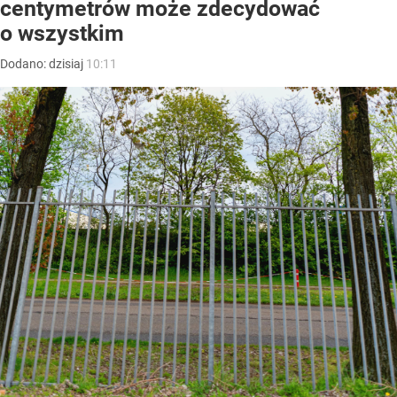
centymetrów może zdecydować
o wszystkim
Dodano:
dzisiaj
10:11