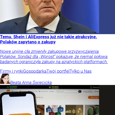
Temu, Shein i AliExpress już nie takie atrakcyjne.
Polaków zapytano o zakupy
Nowe unijne cła zmieniły zakupowe przyzwyczajenia
Polaków. Sondaż dla „Wprost” pokazuje, że niemal połowa
badanych ograniczyła zakupy na azjatyckich platformach.
Firmy i rynki
Gospodarka
Twój portfel
Tylko u Nas
Beata Anna
Święcicka