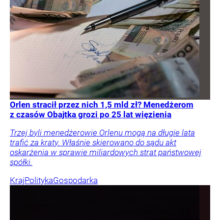
Orlen stracił przez nich 1,5 mld zł? Menedżerom
z czasów Obajtka grozi po 25 lat więzienia
Trzej byli menedżerowie Orlenu mogą na długie lata
trafić za kraty. Właśnie skierowano do sądu akt
oskarżenia w sprawie miliardowych strat państwowej
spółki.
Kraj
Polityka
Gospodarka