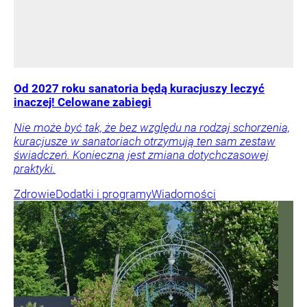
Od 2027 roku sanatoria będą kuracjuszy leczyć
inaczej! Celowane zabiegi
Nie może być tak, że bez względu na rodzaj schorzenia,
kuracjusze w sanatoriach otrzymują ten sam zestaw
świadczeń. Konieczna jest zmiana dotychczasowej
praktyki.
Zdrowie
Dodatki i programy
Wiadomości