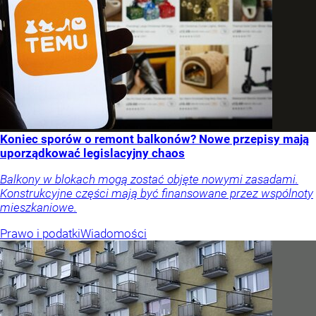
Koniec sporów o remont balkonów? Nowe przepisy mają
uporządkować legislacyjny chaos
Balkony w blokach mogą zostać objęte nowymi zasadami.
Konstrukcyjne części mają być finansowane przez wspólnoty
mieszkaniowe.
Prawo i podatki
Wiadomości