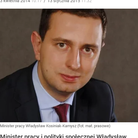
3
kwietnia
2014
10:17
/
13
stycznia
2015
11:32
Minister pracy Władysław Kosiniak-Kamysz (fot. mat. prasowe)
Minister pracy i polityki społecznej Władysław