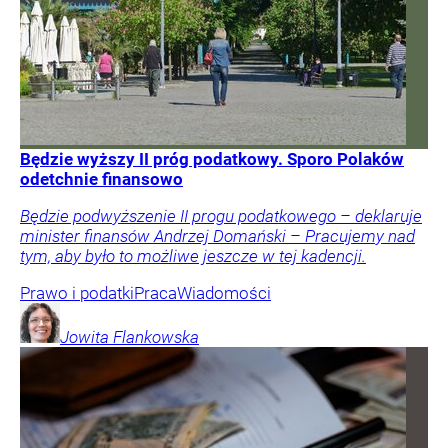
Będzie wyższy II próg podatkowy. Sporo Polaków
odetchnie finansowo
Będzie podwyższenie II progu podatkowego – deklaruje
minister finansów Andrzej Domański – Pracujemy nad
tym, aby było to możliwe jeszcze w tej kadencji.
Prawo i podatki
Praca
Wiadomości
Jowita
Flankowska