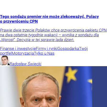
Tego sondażu premier nie może zlekceważyć. Polacy
o przywróceniu CPN
Prawie dwie trzecie Polaków chce przywrócenia pakietu CPN
na dwa ostatnie tygodnie wakacji – wynika z sondażu dla
„Wprost”. Decyzja w tej sprawie lada dzień.
Finanse i inwestycje
Firmy i rynki
Gospodarka
Twój
portfel
Motoryzacja
Tylko u Nas
Radosław
Święcki