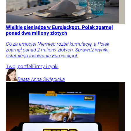
Wielkie pieniądze w Eurojackpot. Polak zgarnął
ponad dwa miliony złotych
Co za emocje! Niemiec rozbił kumulację, a Polak
zgarnął ponad 2 miliony złotych. Sprawdź wyniki
ostatniego losowania Eurojackpot.
Twój portfel
Firmy i rynki
Beata Anna
Święcicka