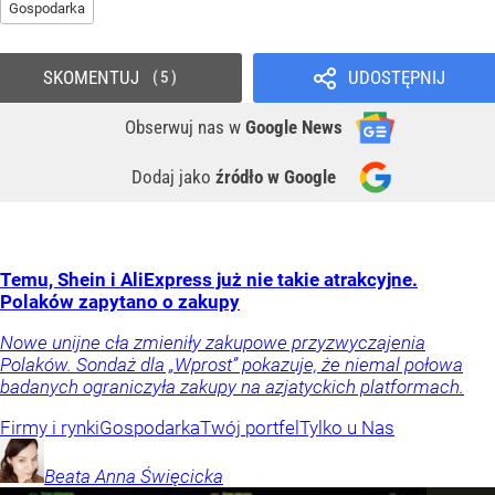
Gospodarka
SKOMENTUJ
UDOSTĘPNIJ
5
Obserwuj nas
w
Google News
Dodaj jako
źródło w Google
Temu, Shein i AliExpress już nie takie atrakcyjne.
Polaków zapytano o zakupy
Nowe unijne cła zmieniły zakupowe przyzwyczajenia
Polaków. Sondaż dla „Wprost” pokazuje, że niemal połowa
badanych ograniczyła zakupy na azjatyckich platformach.
Firmy i rynki
Gospodarka
Twój portfel
Tylko u Nas
Beata Anna
Święcicka