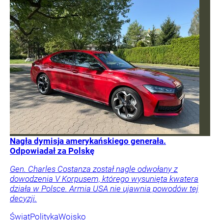
Nagła dymisja amerykańskiego generała.
Odpowiadał za Polskę
Gen. Charles Costanza został nagle odwołany z
dowodzenia V Korpusem, którego wysunięta kwatera
działa w Polsce. Armia USA nie ujawnia powodów tej
decyzji.
Świat
Polityka
Wojsko