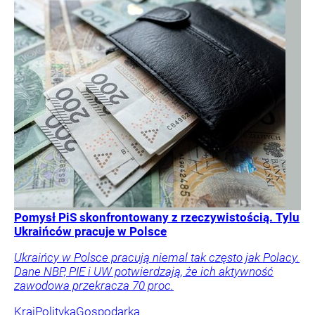
Pomysł PiS skonfrontowany z rzeczywistością. Tylu
Ukraińców pracuje w Polsce
Ukraińcy w Polsce pracują niemal tak często jak Polacy.
Dane NBP, PIE i UW potwierdzają, że ich aktywność
zawodowa przekracza 70 proc.
Kraj
Polityka
Gospodarka