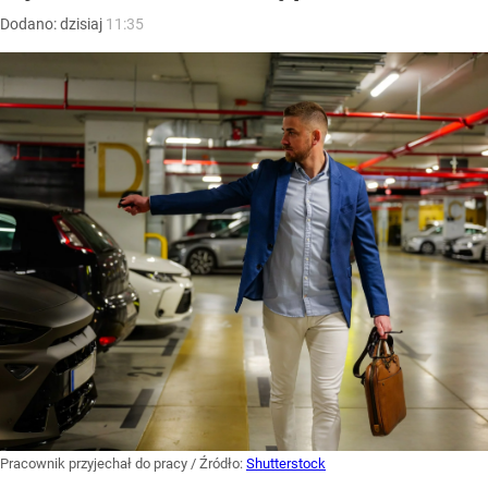
Dodano:
dzisiaj
11:35
Pracownik przyjechał do pracy
/ Źródło:
Shutterstock