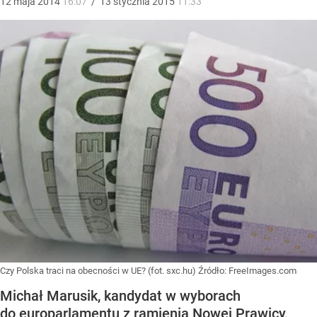
12
maja
2014
16:07
/
13
stycznia
2015
11:33
Czy Polska traci na obecności w UE? (fot. sxc.hu)
Źródło:
FreeImages.com
Michał Marusik, kandydat w wyborach
do europarlamentu z ramienia Nowej Prawicy,