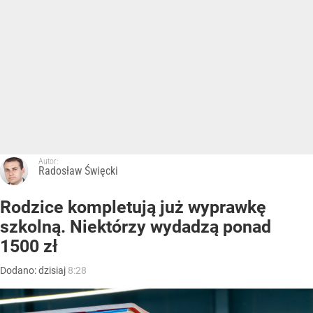
Autor:
Radosław Święcki
Rodzice kompletują już wyprawkę
szkolną. Niektórzy wydadzą ponad
1500 zł
Dodano:
dzisiaj
8:28