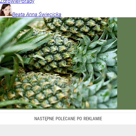
Zdrowie
Porady
Beata Anna
Święcicka