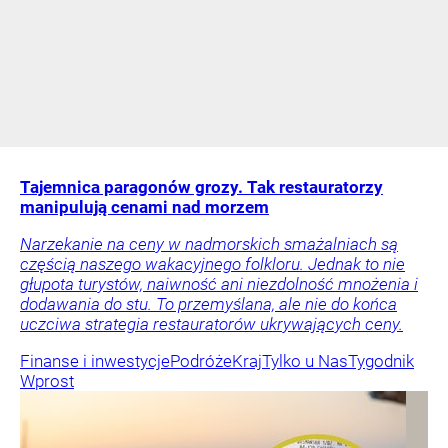
Tajemnica paragonów grozy. Tak restauratorzy
manipulują cenami nad morzem
Narzekanie na ceny w nadmorskich smażalniach są
częścią naszego wakacyjnego folkloru. Jednak to nie
głupota turystów, naiwność ani niezdolność mnożenia i
dodawania do stu. To przemyślana, ale nie do końca
uczciwa strategia restauratorów ukrywających ceny.
Finanse i inwestycje
Podróże
Kraj
Tylko u Nas
Tygodnik
Wprost