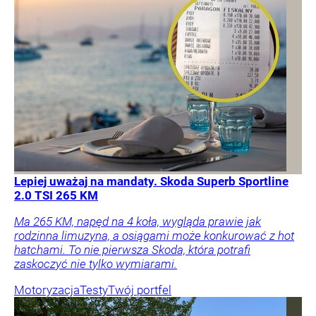
Lepiej uważaj na mandaty. Skoda Superb Sportline
2.0 TSI 265 KM
Ma 265 KM, napęd na 4 koła, wygląda prawie jak
rodzinna limuzyna, a osiągami może konkurować z hot
hatchami. To nie pierwsza Skoda, która potrafi
zaskoczyć nie tylko wymiarami.
Motoryzacja
Testy
Twój portfel