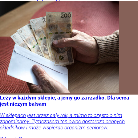
Leży w każdym sklepie, a jemy go za rzadko. Dla serca
jest niczym balsam
W sklepach jest przez cały rok, a mimo to często o nim
zapominamy. Tymczasem ten owoc dostarcza cennych
składników i może wspierać organizm seniorów.