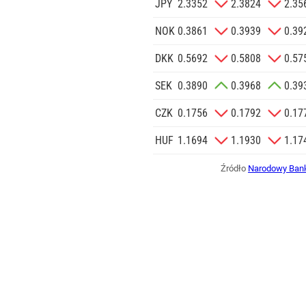
ogą być zapasem na wiele
JPY
2.3352
2.3824
2.35
ałość zależy od przygotowania i
ania. Nie każdy stary słoik
NOK
0.3861
0.3939
0.39
DKK
0.5692
0.5808
0.57
SEK
0.3890
0.3968
0.39
CZK
0.1756
0.1792
0.17
HUF
1.1694
1.1930
1.17
Źródło
Narodowy Bank