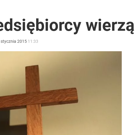
edsiębiorcy wierz
stycznia
2015
11:33