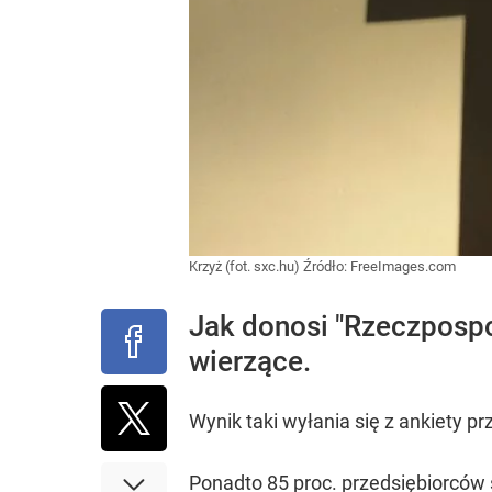
Krzyż (fot. sxc.hu)
Źródło:
FreeImages.com
Jak donosi "Rzeczpospol
wierzące.
Wynik taki wyłania się z ankiety 
Ponadto 85 proc. przedsiębiorców 