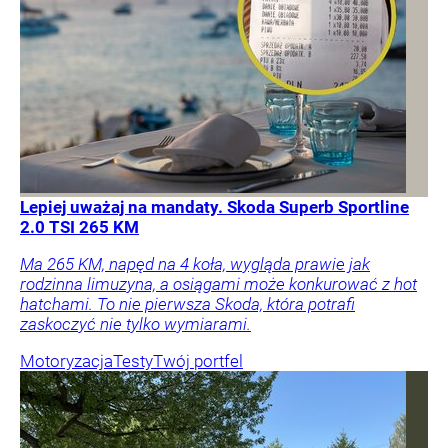
Lepiej uważaj na mandaty. Skoda Superb Sportline
2.0 TSI 265 KM
Ma 265 KM, napęd na 4 koła, wygląda prawie jak
rodzinna limuzyna, a osiągami może konkurować z hot
hatchami. To nie pierwsza Skoda, która potrafi
zaskoczyć nie tylko wymiarami.
Motoryzacja
Testy
Twój portfel