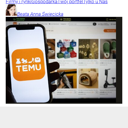
Firmy i rynki
Gospodarka
Twój portfel
Tylko u Nas
Beata Anna
Święcicka