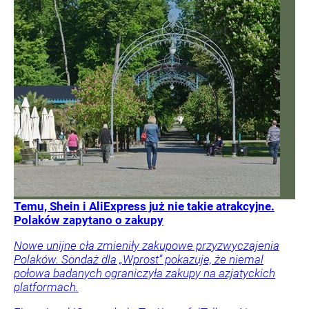
Temu, Shein i AliExpress już nie takie atrakcyjne.
Polaków zapytano o zakupy
Nowe unijne cła zmieniły zakupowe przyzwyczajenia
Polaków. Sondaż dla „Wprost” pokazuje, że niemal
połowa badanych ograniczyła zakupy na azjatyckich
platformach.