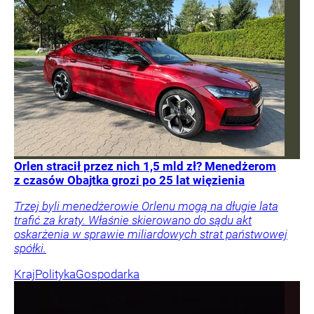
Orlen stracił przez nich 1,5 mld zł? Menedżerom
z czasów Obajtka grozi po 25 lat więzienia
Trzej byli menedżerowie Orlenu mogą na długie lata
trafić za kraty. Właśnie skierowano do sądu akt
oskarżenia w sprawie miliardowych strat państwowej
spółki.
Kraj
Polityka
Gospodarka