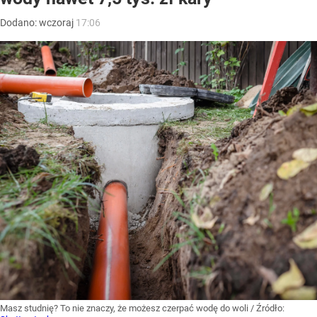
Dodano:
wczoraj
17:06
Masz studnię? To nie znaczy, że możesz czerpać wodę do woli
/ Źródło: