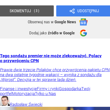
SKOMENTUJ
UDOSTĘPNIJ
3
Obserwuj nas
w
Google News
Dodaj jako
źródło w Google
Tego sondażu premier nie może zlekceważyć. Polacy
o przywróceniu CPN
Prawie dwie trzecie Polaków chce przywrócenia pakietu CPN
na dwa ostatnie tygodnie wakacji – wynika z sondażu dla
„Wprost”. Decyzja w tej sprawie lada dzień.
Finanse i inwestycje
Firmy i rynki
Gospodarka
Twój
portfel
Motoryzacja
Tylko u Nas
Radosław
Święcki