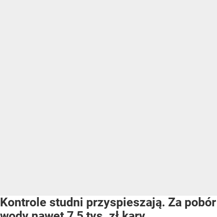
Kontrole studni przyspieszają. Za pobór
wody nawet 7,5 tys. zł kary