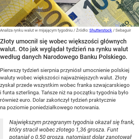
Analiza rynku walut w mijającym tygodniu
/ Źródło:
Shutterstock
/
Sebaguir
Złoty umocnił się wobec większości głównych
walut. Oto jak wyglądał tydzień na rynku walut
według danych Narodowego Banku Polskiego.
Pierwszy tydzień sierpnia przyniósł umocnienie polskiej
waluty wobec większości najważniejszych walut. Złoty
zyskał przede wszystkim wobec franka szwajcarskiego
i funta szterlinga. Tańsze niż na początku tygodnia było
również euro. Dolar zakończył tydzień praktycznie
na poziomie poniedziałkowego notowania.
Największym przegranym tygodnia okazał się frank,
który stracił wobec złotego 1,36 grosza. Funt
potaniał o 0,50 grosza, natomiast dolar zanotował