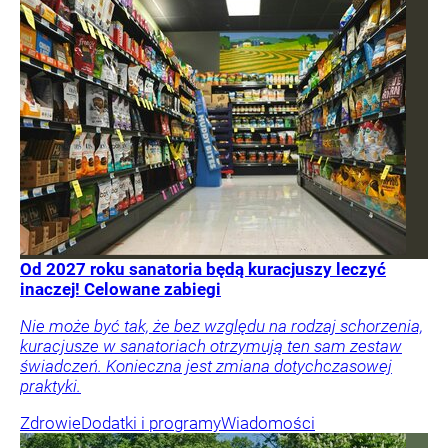
Od 2027 roku sanatoria będą kuracjuszy leczyć
inaczej! Celowane zabiegi
Nie może być tak, że bez względu na rodzaj schorzenia,
kuracjusze w sanatoriach otrzymują ten sam zestaw
świadczeń. Konieczna jest zmiana dotychczasowej
praktyki.
Zdrowie
Dodatki i programy
Wiadomości