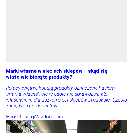
Marki własne w sieciach sklepów – skąd się
właściwie biorą te produkty?
Polacy chętnie kupują produkty oznaczone hasłem
„marka własna”, ale w ogóle nie sprawdzają kto
właściwie je dla dużych sieci sklepów produkuje. Często
znają tych producentów.
Handel
Usługi
Wiadomości