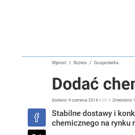
Rodzice kompletują już wyprawkę szkolną. Niektó
dodaj
Tajemnica paragonów grozy. Tak restauratorzy m
4
Wprost
/
Biznes
/
Gospodarka
Temu, Shein i AliExpress już nie takie atrakcyjne.
Dodać che
dodaj
Dodano:
9
czerwca
2014
6:00
/
Zmieniono:
Stabilne dostawy i kon
chemicznego na rynku