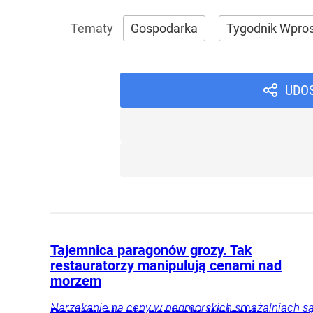
Gospodarka
Tygodnik Wpro
UDO
Tajemnica paragonów grozy. Tak
restauratorzy manipulują cenami nad
morzem
Narzekanie na ceny w nadmorskich smażalniach s