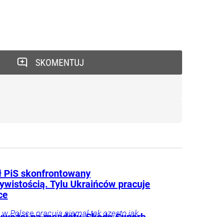
SKOMENTUJ
 PiS skonfrontowany
ywistością. Tylu Ukraińców pracuje
ce
 w Polsce pracują niemal tak często jak