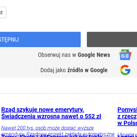
st
STĘPNIJ
Obserwuj nas
w
Google News
Dodaj jako
źródło w Google
Rząd szykuje nowe emerytury.
Pomysł
Świadczenia wzrosną nawet o 552 zł
z rzecz
w Pols
Nawet 200 tys. osób może dostać wyższe
emerytury. Rządowy projekt zakłada automatyczne
ą
Ukraińcy