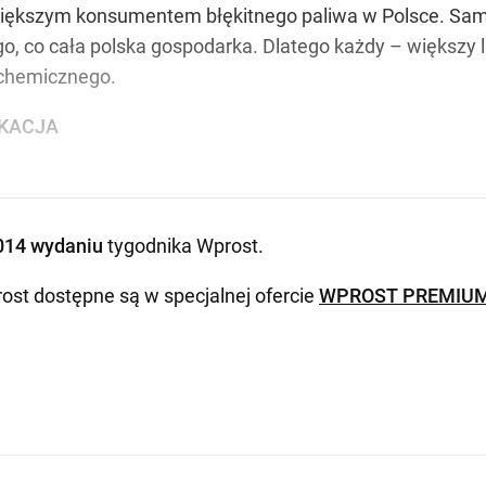
większym konsumentem błękitnego paliwa w Polsce. Sama
ego, co cała polska gospodarka. Dlatego każdy – większy
 chemicznego.
IKACJA
014 wydaniu
tygodnika Wprost
.
ost dostępne są w specjalnej ofercie
WPROST PREMIU