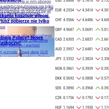
USD
3.6866
3.7610
3.73
żona zobaczyła w nim obcego
 na podany
 estetyczna zmienia nie tylko
oków ma 4–5 kondygnacji. Są
informacji
EUR
4.2554
4.3414
4.30
 partnera, by nauczył się jej
rych deweloperzy coraz
Agencji
zkania kosztuje więcej,
o kocha – zupełnie od nowa.
znie wyżej.
Reklamowej
CHF
4.5566
4.6486
4.60
riusz pobierze nie tylko
 o.o. w imieniu
nse
GBP
4.9687
5.0691
5.01
a zlecenie jej
ogia
Życie
Tylko
znesowych.
ia wymaga aktu notarialnego,
abiają Polacy? Nowe
CAD
2.6305
2.6837
2.66
ę nie tylko taksa. Znaczenie
zaskoczyć
opłaty sądowe i wartość
 SIĘ
AUD
2.5957
2.6481
2.62
ń wzrosła. Nowe dane GUS
dę wynoszą zarobki w Polsce.
JPY
2.3352
2.3824
2.35
zymywała połowa Polaków.
NOK
0.3861
0.3939
0.39
DKK
0.5692
0.5808
0.57
SEK
0.3890
0.3968
0.39
CZK
0.1756
0.1792
0.17
HUF
1.1694
1.1930
1.17