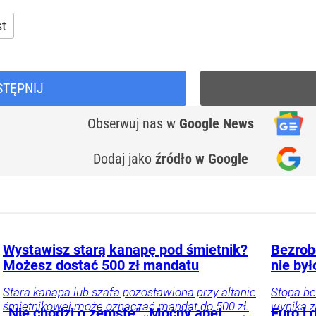
st
STĘPNIJ
Obserwuj nas
w
Google News
Dodaj jako
źródło w Google
Wystawisz starą kanapę pod śmietnik?
Bezrobo
Możesz dostać 500 zł mandatu
nie był
Stara kanapa lub szafa pozostawiona przy altanie
Stopa be
śmietnikowej może oznaczać mandat do 500 zł.
wynika z
„Nie chodzi o zemstę”. Mocny apel
Euro i 