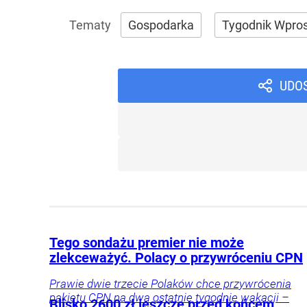
Gospodarka
Tygodnik Wpro
UDO
Tego sondażu premier nie może
zlekceważyć. Polacy o przywróceniu CPN
Prawie dwie trzecie Polaków chce przywrócenia
pakietu CPN na dwa ostatnie tygodnie wakacji –
Blisko 2600 zł jeszcze przed końcem