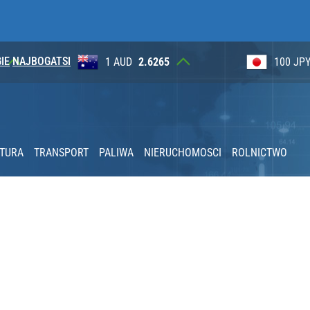
IE
NAJBOGATSI
5
100 JPY
2.3565
1 NOK
stać 500 zł mandatu
KTURA
TRANSPORT
PALIWA
NIERUCHOMOSCI
ROLNICTWO
acy o przywróceniu CPN