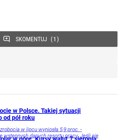
SKOMENTUJ
1
cie w Polsce. Takiej sytuacji
o od pół roku
zrobocia w lipcu wyniosła 5,9 proc. -
e wstępnych danych resortu pracy. Jeśli się
dolar w górę. Kursy walut 7 sierpnia