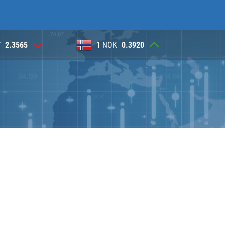
0.3920
1 DKK
0.5753
1