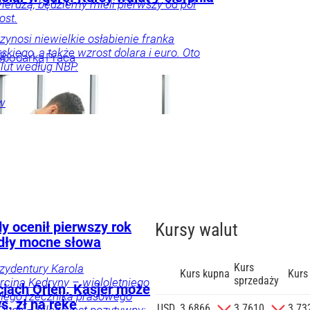
ierdzą, będziemy mieli pierwszy od pół
ost.
rzynosi niewielkie osłabienie franka
skiego, a także wzrost dolara i euro. Oto
w
spodarka
Praca
lut według NBP.
w
y ocenił pierwszy rok
Kursy walut
dły mocne słowa
Kurs
ezydentury Karola
Kurs kupna
Kurs
sprzedaży
cina Kędryny – wieloletniego
cjach Orlen. Kasjer może
yłego rzecznika prasowego
s. zł na rękę
zgodę na
USD
3.6866
3.7610
3.73