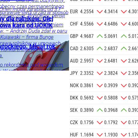
Dudy – bilans jest pozytywny:
 na podany
 obecny czas permanentnego
 Orlen mogą zarabiać od 3,7
informacji
EUR
4.2554
4.3414
4.30
 sprawuje swój urząd w sposób
o miesięcznie. Wysokość pensji
Agencji
 dla rolników. Olej
 do wyzwań – akcentuje.
acji i konkretnej stacji.
Reklamowej
CHF
4.5566
4.6486
4.60
trzega przed porównywaniem
nową karą od UOKiK
 o.o. w imieniu
w. – Andrzej Duda zdał w paru
GBP
4.9687
5.0691
5.01
a zlecenie jej
elująco, ale jeszcze przez
j Kujawski – firma Bunge
doceniony, jak kiedyś
 prawa rolników w umowach,
znesowych.
wrockiego. Minął rok
CAD
2.6305
2.6837
2.66
i, a po latach się to zmieniło
y Konkurencji i Konsumentów.
znik Andrzeja Dudy.
a.
 SIĘ
AUD
2.5957
2.6481
2.62
to rekordzista pod względem
 W rok zawetował ich więcej
odarka
JPY
2.3352
2.3824
2.35
oprzednich prezydentów w
w.
NOK
0.3861
0.3939
0.39
DKK
0.5692
0.5808
0.57
ci
SEK
0.3890
0.3968
0.39
CZK
0.1756
0.1792
0.17
HUF
1.1694
1.1930
1.17