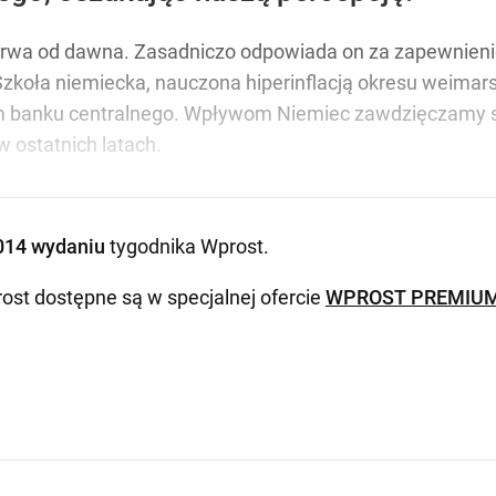
o trwa od dawna. Zasadniczo odpowiada on za zapewnieni
koła niemiecka, nauczona hiperinflacją okresu weimarski
banku centralnego. Wpływom Niemiec zawdzięczamy sto
 ostatnich latach.
014 wydaniu
tygodnika Wprost
.
ost dostępne są w specjalnej ofercie
WPROST PREMIU