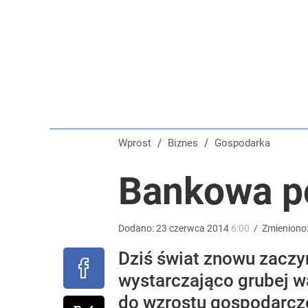
Pilny komunikat znanego banku. Klientów czekają 
dodaj
„Nie chodzi o zemstę”. Mocny apel w sprawie ofiar 
dodaj
Wprost
/
Biznes
/
Gospodarka
Farmacja: wzrost pod presją. co czeka branżę do 
Bankowa p
1
Dodano:
23
czerwca
2014
6:00
/
Zmieniono
Dziś świat znowu zaczy
wystarczająco grubej w
do wzrostu gospodarcze