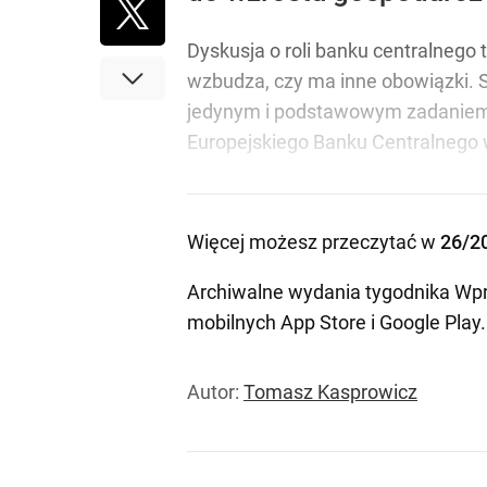
Dyskusja o roli banku centralneg
wzbudza, czy ma inne obowiązki. Sz
jedynym i podstawowym zadaniem 
Europejskiego Banku Centralnego w
Więcej możesz przeczytać w
26/2
Archiwalne wydania tygodnika Wpr
mobilnych
App Store
i
Google Play
.
Autor:
Tomasz Kasprowicz