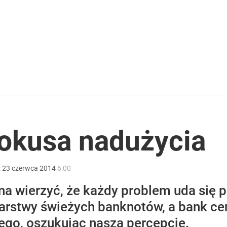
utrudnienia
rzezi wołyńskiej
2030 roku?
okusa nadużycia
:
23
czerwca
2014
6:00
na wierzyć, że każdy problem uda się 
arstwy świeżych banknotów, a bank c
go, oszukując naszą percepcję.