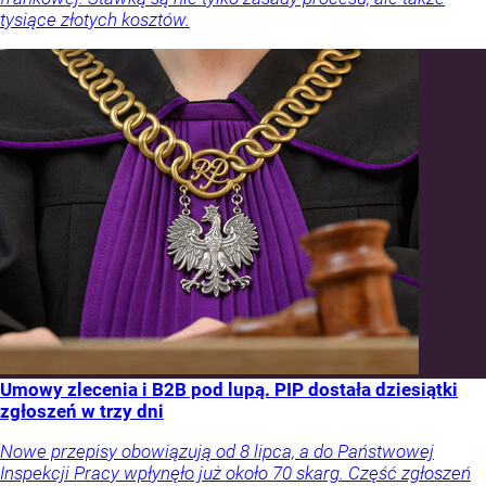
tysiące złotych kosztów.
Umowy zlecenia i B2B pod lupą. PIP dostała dziesiątki
zgłoszeń w trzy dni
Nowe przepisy obowiązują od 8 lipca, a do Państwowej
Inspekcji Pracy wpłynęło już około 70 skarg. Część zgłoszeń