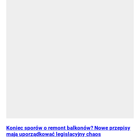
Koniec sporów o remont balkonów? Nowe przepisy
mają uporządkować legislacyjny chaos