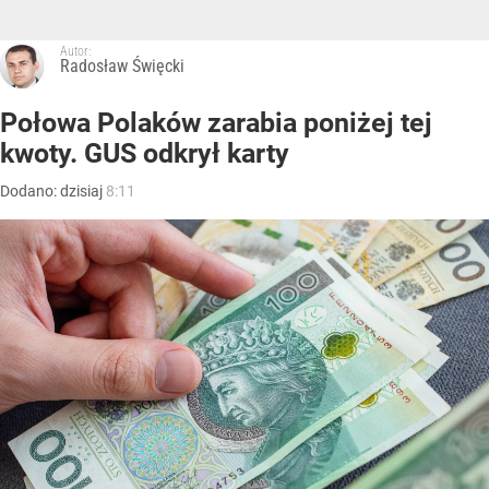
Autor:
Radosław Święcki
Połowa Polaków zarabia poniżej tej
kwoty. GUS odkrył karty
Dodano:
dzisiaj
8:11