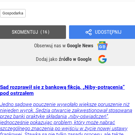
Gospodarka
SKOMENTUJ
UDOSTĘPNIJ
16
Obserwuj nas
w
Google News
Dodaj jako
źródło w Google
Sąd rozprawił się z bankową fikcją. „Niby-potrącenia”
pod ostrzałem
Jedno sądowe pouczenie wywołało większe poruszenie niż
niejeden wyrok. Sędzia otwarcie zakwestionował stosowaną
przez banki praktykę składania „niby-oświadczeń”,
jednocześnie pokazując problem, który może nabrać
szczególnego znaczenia po wejściu w życie nowej ustawy
frankowej. Stawką są nie tylko zasady procesu, ale także