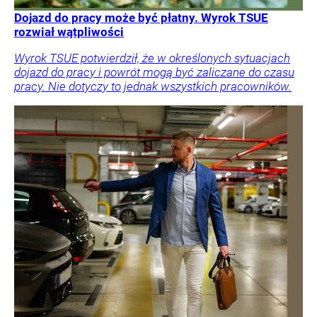
Dojazd do pracy może być płatny. Wyrok TSUE
rozwiał wątpliwości
Wyrok TSUE potwierdził, że w określonych sytuacjach
dojazd do pracy i powrót mogą być zaliczane do czasu
pracy. Nie dotyczy to jednak wszystkich pracowników.