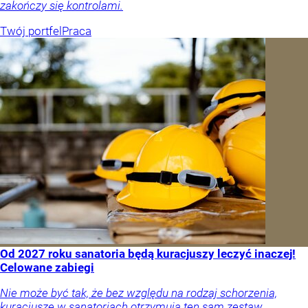
zakończy się kontrolami.
Twój portfel
Praca
Od 2027 roku sanatoria będą kuracjuszy leczyć inaczej!
Celowane zabiegi
Nie może być tak, że bez względu na rodzaj schorzenia,
kuracjusze w sanatoriach otrzymują ten sam zestaw