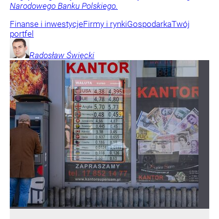
Narodowego Banku Polskiego.
Finanse i inwestycje
Firmy i rynki
Gospodarka
Twój
portfel
Radosław
Święcki