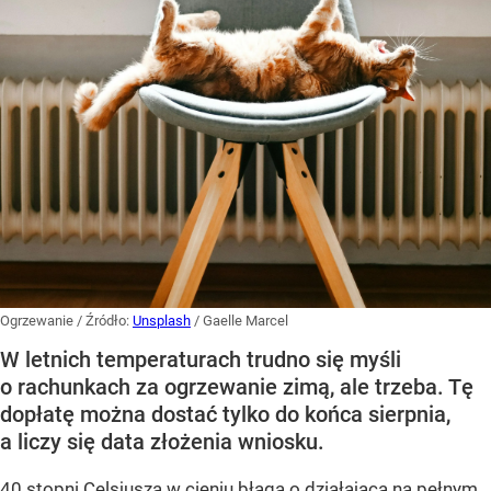
Ogrzewanie
/ Źródło:
Unsplash
/
Gaelle Marcel
W letnich temperaturach trudno się myśli
o rachunkach za ogrzewanie zimą, ale trzeba. Tę
dopłatę można dostać tylko do końca sierpnia,
a liczy się data złożenia wniosku.
40 stopni Celsjusza w cieniu błaga o działającą na pełnym