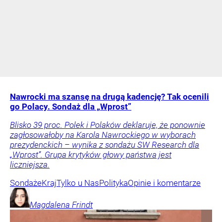
Nawrocki ma szansę na drugą kadencję? Tak ocenili
go Polacy. Sondaż dla „Wprost”
Blisko 39 proc. Polek i Polaków deklaruje, że ponownie
zagłosowałoby na Karola Nawrockiego w wyborach
prezydenckich – wynika z sondażu SW Research dla
„Wprost”. Grupa krytyków głowy państwa jest
liczniejsza.
Sondaże
Kraj
Tylko u Nas
Polityka
Opinie i komentarze
Magdalena
Frindt