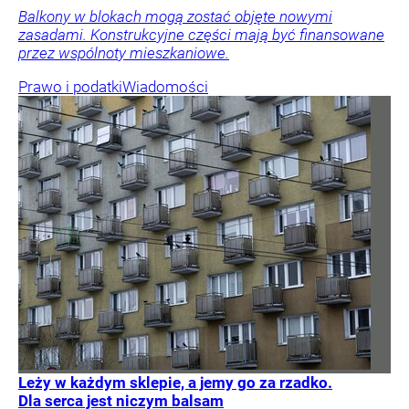
Balkony w blokach mogą zostać objęte nowymi
zasadami. Konstrukcyjne części mają być finansowane
przez wspólnoty mieszkaniowe.
Prawo i podatki
Wiadomości
Leży w każdym sklepie, a jemy go za rzadko.
Dla serca jest niczym balsam