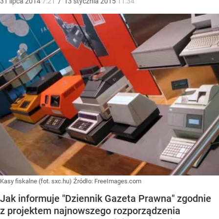
31
lipca
2014
7:21
/
13
stycznia
2015
11:34
Kasy fiskalne (fot. sxc.hu)
Źródło:
FreeImages.com
Jak informuje "Dziennik Gazeta Prawna" zgodnie
z projektem najnowszego rozporządzenia