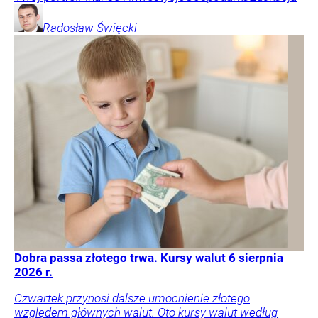
Radosław
Święcki
Dobra passa złotego trwa. Kursy walut 6 sierpnia
2026 r.
Czwartek przynosi dalsze umocnienie złotego
względem głównych walut. Oto kursy walut według