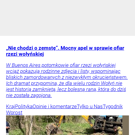
„Nie chodzi o zemstę”. Mocny apel w sprawie ofiar
rzezi wołyńskiej
W Buenos Aires potomkowie ofiar rzezi wołyńskiej
wciąż pokazują rodzinne zdjęcia i listy, wspominając
bliskich zamordowanych z niezwykłym okrucieństwem.
Ich dramat przypomina, że dla wielu rodzin Wołyń nie
jest historią zamkniętą, lecz bolesną raną, która do dziś
nie została zagojona.
Kraj
Polityka
Opinie i komentarze
Tylko u Nas
Tygodnik
Wprost