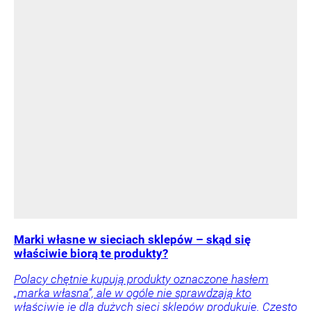
Marki własne w sieciach sklepów – skąd się
właściwie biorą te produkty?
Polacy chętnie kupują produkty oznaczone hasłem
„marka własna”, ale w ogóle nie sprawdzają kto
właściwie je dla dużych sieci sklepów produkuje. Często