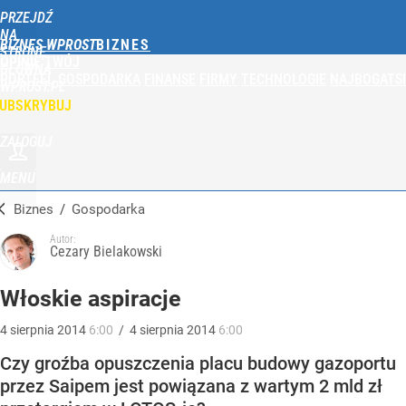
PRZEJDŹ
NA
BIZNES WPROST
STRONĘ
OPINIE
TWÓJ
GŁÓWNĄ
PORTFEL
GOSPODARKA
FINANSE
FIRMY
TECHNOLOGIE
NAJBOGATSI
WPROST.PL
UBSKRYBUJ
ZALOGUJ
MENU
Biznes
/
Gospodarka
Autor:
Cezary Bielakowski
Włoskie aspiracje
4
sierpnia
2014
6:00
/
4
sierpnia
2014
6:00
Czy groźba opuszczenia placu budowy gazoportu
przez Saipem jest powiązana z wartym 2 mld zł