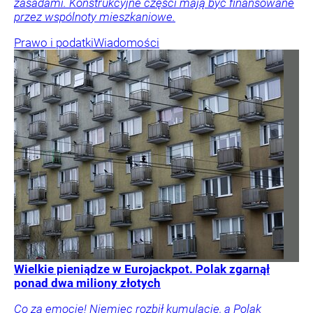
zasadami. Konstrukcyjne części mają być finansowane
przez wspólnoty mieszkaniowe.
Prawo i podatki
Wiadomości
Wielkie pieniądze w Eurojackpot. Polak zgarnął
ponad dwa miliony złotych
Co za emocje! Niemiec rozbił kumulację, a Polak