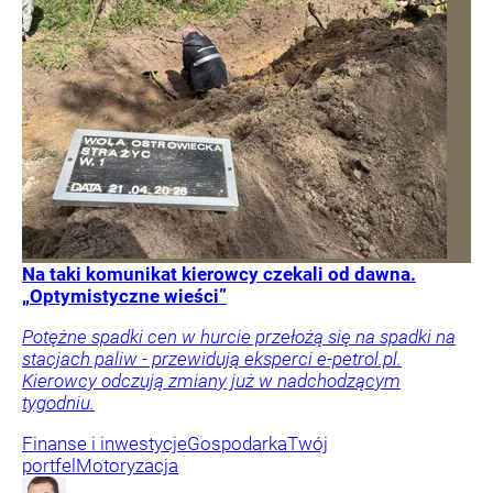
Na taki komunikat kierowcy czekali od dawna.
„Optymistyczne wieści”
Potężne spadki cen w hurcie przełożą się na spadki na
stacjach paliw - przewidują eksperci e-petrol.pl.
Kierowcy odczują zmiany już w nadchodzącym
tygodniu.
Finanse i inwestycje
Gospodarka
Twój
portfel
Motoryzacja