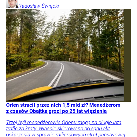
Radosław
Święcki
Orlen stracił przez nich 1,5 mld zł? Menedżerom
z czasów Obajtka grozi po 25 lat więzienia
Trzej byli menedżerowie Orlenu mogą na długie lata
trafić za kraty. Właśnie skierowano do sądu akt
oskarżenia w sprawie miliardowych strat państwowej