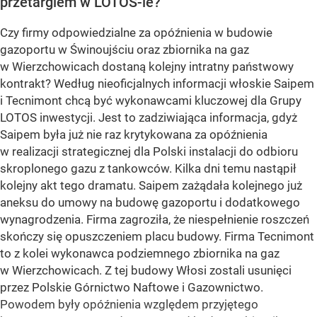
przetargiem w LOTOS-ie?
Czy firmy odpowiedzialne za opóźnienia w budowie
gazoportu w Świnoujściu oraz zbiornika na gaz
w Wierzchowicach dostaną kolejny intratny państwowy
kontrakt? Według nieoficjalnych informacji włoskie Saipem
i Tecnimont chcą być wykonawcami kluczowej dla Grupy
LOTOS inwestycji. Jest to zadziwiająca informacja, gdyż
Saipem była już nie raz krytykowana za opóźnienia
w realizacji strategicznej dla Polski instalacji do odbioru
skroplonego gazu z tankowców. Kilka dni temu nastąpił
kolejny akt tego dramatu. Saipem zażądała kolejnego już
aneksu do umowy na budowę gazoportu i dodatkowego
wynagrodzenia. Firma zagroziła, że niespełnienie roszczeń
skończy się opuszczeniem placu budowy. Firma Tecnimont
to z kolei wykonawca podziemnego zbiornika na gaz
w Wierzchowicach. Z tej budowy Włosi zostali usunięci
przez Polskie Górnictwo Naftowe i Gazownictwo.
Powodem były opóźnienia względem przyjętego