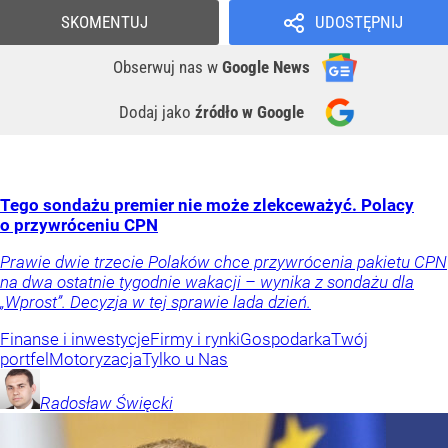
SKOMENTUJ
UDOSTĘPNIJ
Obserwuj nas
w
Google News
Dodaj jako
źródło w Google
Tego sondażu premier nie może zlekceważyć. Polacy
o przywróceniu CPN
Prawie dwie trzecie Polaków chce przywrócenia pakietu CPN
na dwa ostatnie tygodnie wakacji – wynika z sondażu dla
„Wprost”. Decyzja w tej sprawie lada dzień.
Finanse i inwestycje
Firmy i rynki
Gospodarka
Twój
portfel
Motoryzacja
Tylko u Nas
Radosław
Święcki