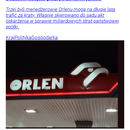
Trzej byli menedżerowie Orlenu mogą na długie lata
trafić za kraty. Właśnie skierowano do sądu akt
oskarżenia w sprawie miliardowych strat państwowej
spółki.
Kraj
Polityka
Gospodarka