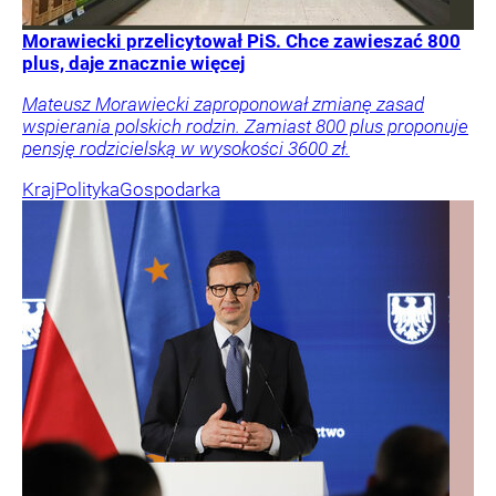
Morawiecki przelicytował PiS. Chce zawieszać 800
plus, daje znacznie więcej
Mateusz Morawiecki zaproponował zmianę zasad
wspierania polskich rodzin. Zamiast 800 plus proponuje
pensję rodzicielską w wysokości 3600 zł.
Kraj
Polityka
Gospodarka