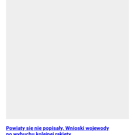
Powiaty się nie popisały. Wnioski wojewody
po wybuchu kolejnej rakiety