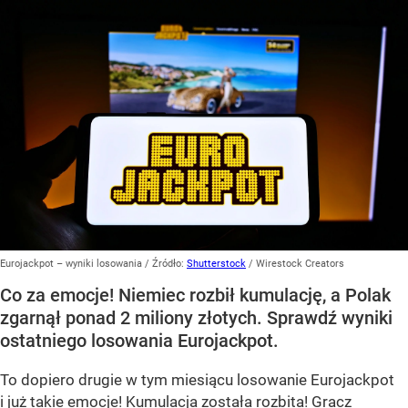
Eurojackpot – wyniki losowania
/ Źródło:
Shutterstock
/
Wirestock Creators
Co za emocje! Niemiec rozbił kumulację, a Polak
zgarnął ponad 2 miliony złotych. Sprawdź wyniki
ostatniego losowania Eurojackpot.
To dopiero drugie w tym miesiącu losowanie Eurojackpot
i już takie emocje! Kumulacja została rozbita! Gracz