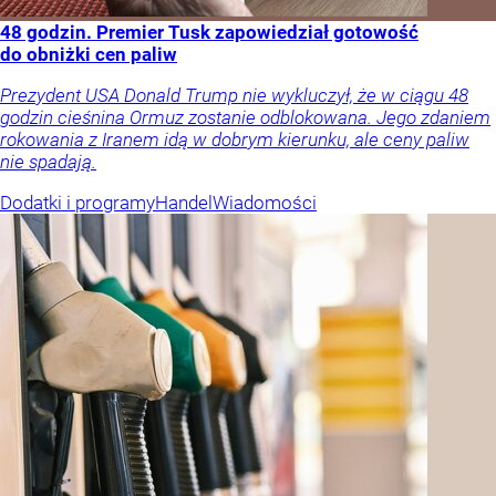
48 godzin. Premier Tusk zapowiedział gotowość
do obniżki cen paliw
Prezydent USA Donald Trump nie wykluczył, że w ciągu 48
godzin cieśnina Ormuz zostanie odblokowana. Jego zdaniem
rokowania z Iranem idą w dobrym kierunku, ale ceny paliw
nie spadają.
Dodatki i programy
Handel
Wiadomości