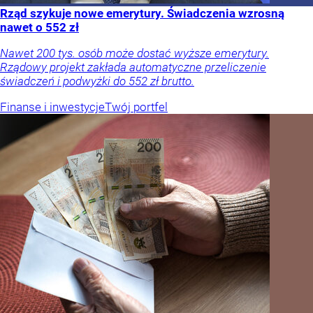
Rząd szykuje nowe emerytury. Świadczenia wzrosną
nawet o 552 zł
Nawet 200 tys. osób może dostać wyższe emerytury.
Rządowy projekt zakłada automatyczne przeliczenie
świadczeń i podwyżki do 552 zł brutto.
Finanse i inwestycje
Twój portfel