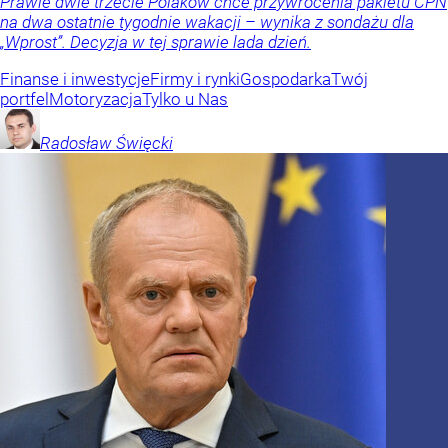
Prawie dwie trzecie Polaków chce przywrócenia pakietu CPN
na dwa ostatnie tygodnie wakacji – wynika z sondażu dla
„Wprost”. Decyzja w tej sprawie lada dzień.
Finanse i inwestycje
Firmy i rynki
Gospodarka
Twój
portfel
Motoryzacja
Tylko u Nas
Radosław
Święcki