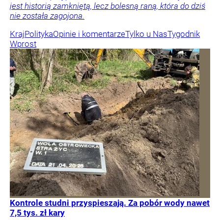
jest historią zamkniętą, lecz bolesną raną, która do dziś
nie została zagojona.
Kraj
Polityka
Opinie i komentarze
Tylko u Nas
Tygodnik
Wprost
Kontrole studni przyspieszają. Za pobór wody nawet
7,5 tys. zł kary