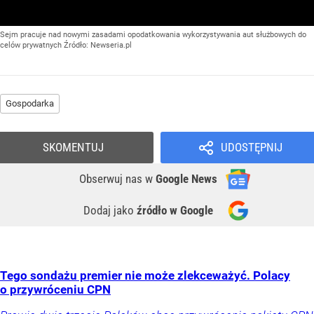
Sejm pracuje nad nowymi zasadami opodatkowania wykorzystywania aut służbowych do
celów prywatnych
Źródło:
Newseria.pl
Gospodarka
SKOMENTUJ
UDOSTĘPNIJ
Obserwuj nas
w
Google News
Dodaj jako
źródło w Google
Tego sondażu premier nie może zlekceważyć. Polacy
o przywróceniu CPN