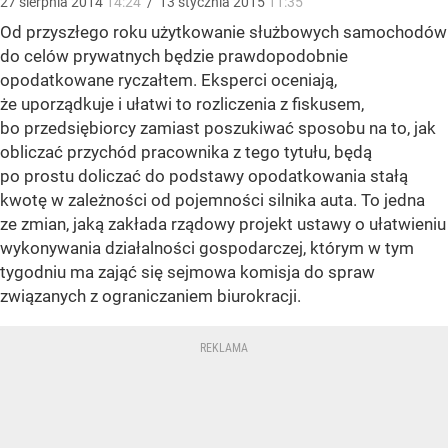
27
sierpnia
2014
14:24
/
13
stycznia
2015
11:35
Od przyszłego roku użytkowanie służbowych samochodów
do celów prywatnych będzie prawdopodobnie
opodatkowane ryczałtem. Eksperci oceniają,
że uporządkuje i ułatwi to rozliczenia z fiskusem,
bo przedsiębiorcy zamiast poszukiwać sposobu na to, jak
obliczać przychód pracownika z tego tytułu, będą
po prostu doliczać do podstawy opodatkowania stałą
kwotę w zależności od pojemności silnika auta. To jedna
ze zmian, jaką zakłada rządowy projekt ustawy o ułatwieniu
wykonywania działalności gospodarczej, którym w tym
tygodniu ma zająć się sejmowa komisja do spraw
związanych z ograniczaniem biurokracji.