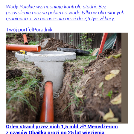
Wody Polskie wzmacniają kontrole studni. Bez
pozwolenia można pobierać wodę tylko w określonych
granicach, a za naruszenia grozi do 7,5 tys. zł kary.
Twój portfel
Poradnik
Orlen stracił przez nich 1,5 mld zł? Menedżerom
z czasów Obajtka grozi po 25 lat więzienia