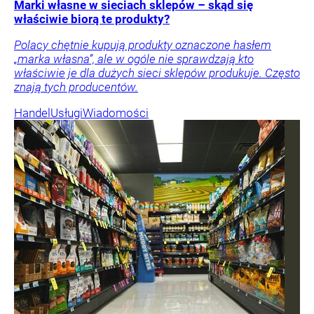
Marki własne w sieciach sklepów – skąd się
właściwie biorą te produkty?
Polacy chętnie kupują produkty oznaczone hasłem
„marka własna”, ale w ogóle nie sprawdzają kto
właściwie je dla dużych sieci sklepów produkuje. Często
znają tych producentów.
Handel
Usługi
Wiadomości