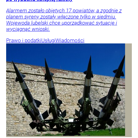
Alarmem zostało objętych 17 powiatów, a zgodnie z
planem syreny zostały włączone tylko w siedmiu.
Wojewoda lubelski chce uporządkować sytuację i
wyciągnąć wnioski.
Prawo i podatki
Usługi
Wiadomości