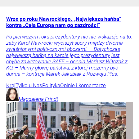
Wrze po roku Nawrockiego. „Największa hańba”
kontra „Cała Europa nam go zazdrości”
Po pierwszym roku prezydentury nic nie wskazuje na to,
żeby Karol Nawrocki wyciszył spory między dwoma
zwaśnionymi politycznymi obozami. – Dotychczas
największą hańbą na karcie jego prezydentury jest
chyba zawetowanie SAFE – ocenia Mariusz Witczak z
KO. – Mamy głowę państwa, z której możemy być
dumni – kontruje Marek Jakubiak z Rozwoju Plus.
Kraj
Tylko u Nas
Polityka
Opinie i komentarze
Magdalena
Frindt