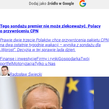
Dodaj jako
źródło w Google
Tego sondażu premier nie może zlekceważyć. Polacy
o przywróceniu CPN
Prawie dwie trzecie Polaków chce przywrócenia pakietu CPN
na dwa ostatnie tygodnie wakacji – wynika z sondażu dla
„Wprost”. Decyzja w tej sprawie lada dzień.
Finanse i inwestycje
Firmy i rynki
Gospodarka
Twój
portfel
Motoryzacja
Tylko u Nas
Radosław
Święcki