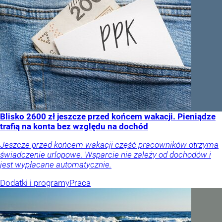
Blisko 2600 zł jeszcze przed końcem wakacji. Pieniądze
trafią na konta bez względu na dochód
Jeszcze przed końcem wakacji część pracowników otrzyma
świadczenie urlopowe. Wsparcie nie zależy od dochodów i
jest wypłacane automatycznie.
Dodatki i programy
Praca