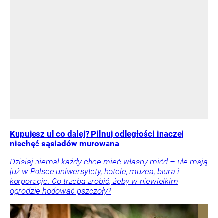
Kupujesz ul co dalej? Pilnuj odległości inaczej
niechęć sąsiadów murowana
Dzisiaj niemal każdy chce mieć własny miód – ule mają
już w Polsce uniwersytety, hotele, muzea, biura i
korporacje. Co trzeba zrobić, żeby w niewielkim
ogrodzie hodować pszczoły?