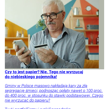
Czy to jest papier? Nie. Tego nie wyrzucaj
do niebieskiego pojemnika!
Gminy w Polsce masowo nakładają kary za złą
segregację śmieci, podnosząc opłaty nawet o 100 proc.
do 400 proc. w stosunku do stawki podstawowej. Czego
nie wyrzucać do papieru?