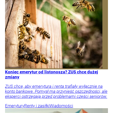
Koniec emerytur od listonosza? ZUS chce dużej
zmiany
ZUS chce, aby emerytura i renta trafiały wyłącznie na
konto bankowe. Pomysł ma przynieść oszczędności, ale
eksperci ostrzegają przed problemami części seniorów.
Emerytury
Renty i zasiłki
Wiadomości