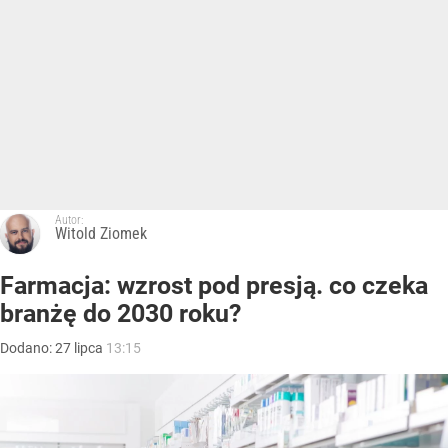
Autor:
Witold Ziomek
Farmacja: wzrost pod presją. co czeka
branżę do 2030 roku?
Dodano:
27
lipca
13:15