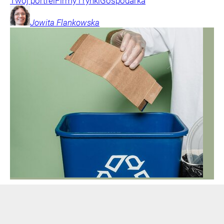
Twój portfel
Firmy i rynki
Gospodarka
Jowita
Flankowska