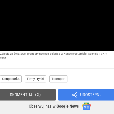
Zdjęcia ze światowej premiery nowego Solarisa w Hanowerze
Źródło:
Agencja TVN/x-
news
Gospodarka
Firmy i rynki
Transport
SKOMENTUJ
UDOSTĘPNIJ
2
Obserwuj nas
w
Google News