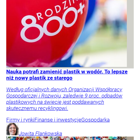
Nauka potrafi zamienić plastik w wodór. To lepsze
niż nowy plastik ze starego
Według oficjalnych danych Organizacji Współpracy
Gospodarczej i Rozwoju, zaledwie 9 proc. odpadów
plastikowych na świecie jest poddawanych
skutecznemu recyklingowi.
Firmy i rynki
Finanse i inwestycje
Gospodarka
Jowita
Flankowska