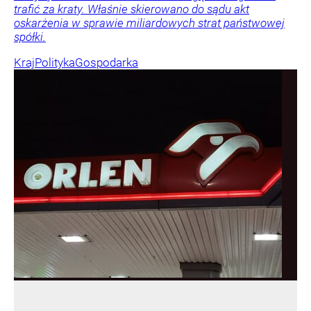
trafić za kraty. Właśnie skierowano do sądu akt
oskarżenia w sprawie miliardowych strat państwowej
spółki.
Kraj
Polityka
Gospodarka