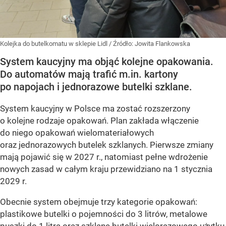
Kolejka do butelkomatu w sklepie Lidl
/ Źródło:
Jowita Flankowska
System kaucyjny ma objąć kolejne opakowania.
Do automatów mają trafić m.in. kartony
po napojach i jednorazowe butelki szklane.
System kaucyjny w Polsce ma zostać rozszerzony
o kolejne rodzaje opakowań. Plan zakłada włączenie
do niego opakowań wielomateriałowych
oraz jednorazowych butelek szklanych. Pierwsze zmiany
mają pojawić się w 2027 r., natomiast pełne wdrożenie
nowych zasad w całym kraju przewidziano na 1 stycznia
2029 r.
Obecnie system obejmuje trzy kategorie opakowań:
plastikowe butelki o pojemności do 3 litrów, metalowe
puszki do 1 litra oraz szklane butelki wielorazowego użytku