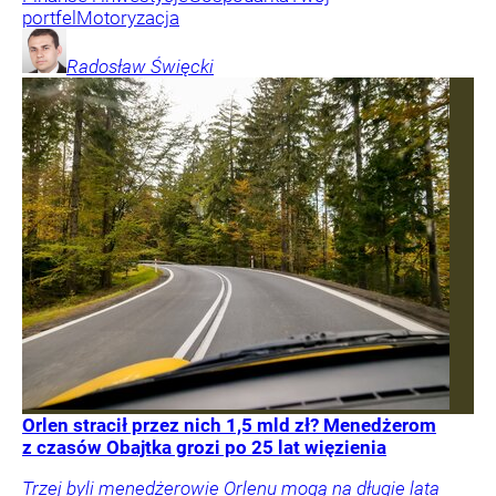
portfel
Motoryzacja
Radosław
Święcki
Orlen stracił przez nich 1,5 mld zł? Menedżerom
z czasów Obajtka grozi po 25 lat więzienia
Trzej byli menedżerowie Orlenu mogą na długie lata