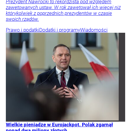
Prezydent Nawrocki to rekordzista pod względem
zawetowanych ustaw. W rok zawetował ich więcej niż
którykolwiek z poprzednich prezydentów w czasie
swoich rządów.
Prawo i podatki
Dodatki i programy
Wiadomości
Wielkie pieniądze w Eurojackpot. Polak zgarnął
ponad dwa miliony złotych