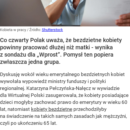
Kobieta w pracy
/ Źródło:
Shutterstock
Co czwarty Polak uważa, że bezdzietne kobiety
powinny pracować dłużej niż matki - wynika
z sondażu dla „Wprost”. Pomysł ten popiera
zwłaszcza jedna grupa.
Dyskusję wokół wieku emerytalnego bezdzietnych kobiet
wywołała wypowiedź ministry funduszy i polityki
regionalnej. Katarzyna Pełczyńska-Nałęcz w wywiadzie
dla Wirtualnej Polski zasugerowała, że kobiety posiadające
dzieci mogłyby zachować prawo do emerytury w wieku 60
lat, natomiast
kobiety bezdzietne
przechodziłyby
na świadczenie na takich samych zasadach jak mężczyźni,
czyli po ukończeniu 65 lat.