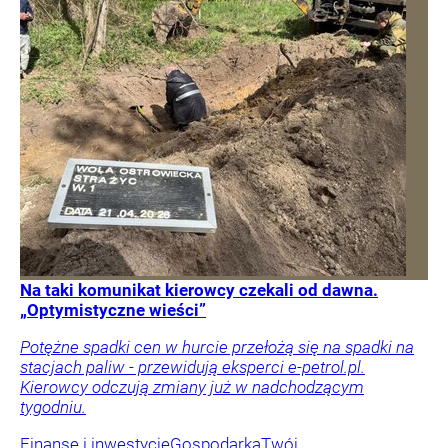
Na taki komunikat kierowcy czekali od dawna.
„Optymistyczne wieści”
Potężne spadki cen w hurcie przełożą się na spadki na
stacjach paliw - przewidują eksperci e-petrol.pl.
Kierowcy odczują zmiany już w nadchodzącym
tygodniu.
Finanse i inwestycje
Gospodarka
Twój