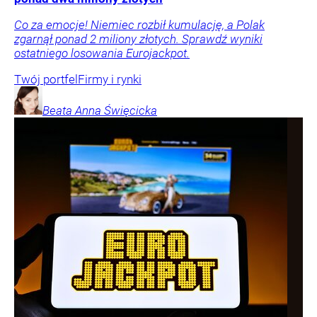
Co za emocje! Niemiec rozbił kumulację, a Polak
zgarnął ponad 2 miliony złotych. Sprawdź wyniki
ostatniego losowania Eurojackpot.
Twój portfel
Firmy i rynki
Beata Anna
Święcicka