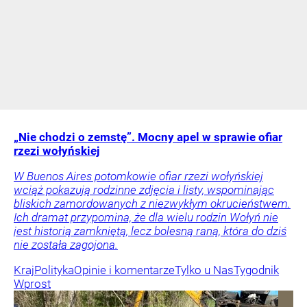
„Nie chodzi o zemstę”. Mocny apel w sprawie ofiar
rzezi wołyńskiej
W Buenos Aires potomkowie ofiar rzezi wołyńskiej
wciąż pokazują rodzinne zdjęcia i listy, wspominając
bliskich zamordowanych z niezwykłym okrucieństwem.
Ich dramat przypomina, że dla wielu rodzin Wołyń nie
jest historią zamkniętą, lecz bolesną raną, która do dziś
nie została zagojona.
Kraj
Polityka
Opinie i komentarze
Tylko u Nas
Tygodnik
Wprost