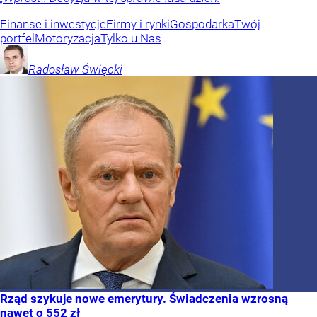
Finanse i inwestycje
Firmy i rynki
Gospodarka
Twój
portfel
Motoryzacja
Tylko u Nas
Radosław
Święcki
Rząd szykuje nowe emerytury. Świadczenia wzrosną
nawet o 552 zł