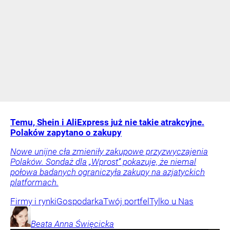
Temu, Shein i AliExpress już nie takie atrakcyjne.
Polaków zapytano o zakupy
Nowe unijne cła zmieniły zakupowe przyzwyczajenia
Polaków. Sondaż dla „Wprost” pokazuje, że niemal
połowa badanych ograniczyła zakupy na azjatyckich
platformach.
Firmy i rynki
Gospodarka
Twój portfel
Tylko u Nas
Beata Anna
Święcicka