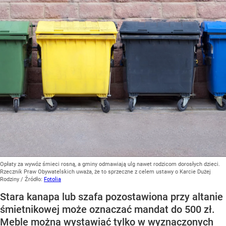
Opłaty za wywóz śmieci rosną, a gminy odmawiają ulg nawet rodzicom dorosłych dzieci.
Rzecznik Praw Obywatelskich uważa, że to sprzeczne z celem ustawy o Karcie Dużej
Rodziny
/ Źródło:
Fotolia
Stara kanapa lub szafa pozostawiona przy altanie
śmietnikowej może oznaczać mandat do 500 zł.
Meble można wystawiać tylko w wyznaczonych