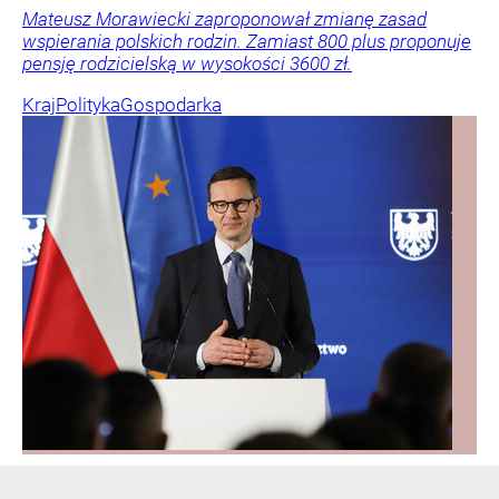
Mateusz Morawiecki zaproponował zmianę zasad
wspierania polskich rodzin. Zamiast 800 plus proponuje
pensję rodzicielską w wysokości 3600 zł.
Kraj
Polityka
Gospodarka