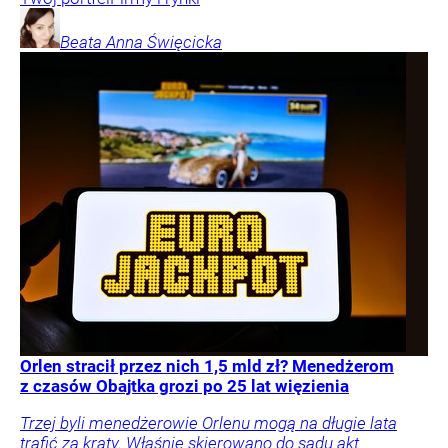
Beata Anna
Święcicka
Orlen stracił przez nich 1,5 mld zł? Menedżerom
z czasów Obajtka grozi po 25 lat więzienia
Trzej byli menedżerowie Orlenu mogą na długie lata
trafić za kraty. Właśnie skierowano do sądu akt