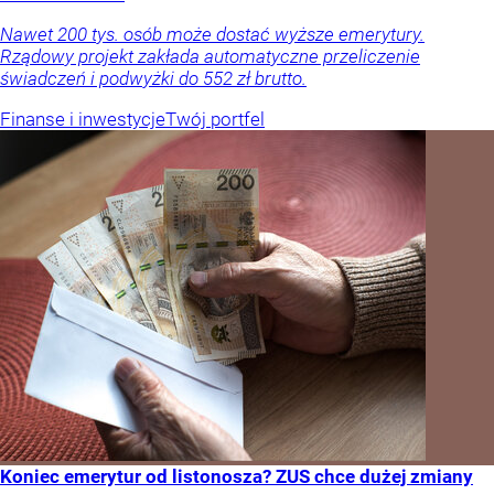
Nawet 200 tys. osób może dostać wyższe emerytury.
Rządowy projekt zakłada automatyczne przeliczenie
świadczeń i podwyżki do 552 zł brutto.
Finanse i inwestycje
Twój portfel
Koniec emerytur od listonosza? ZUS chce dużej zmiany