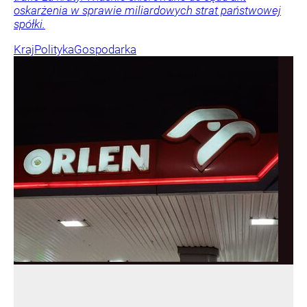
oskarżenia w sprawie miliardowych strat państwowej
spółki.
Kraj
Polityka
Gospodarka