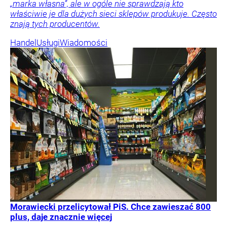
„marka własna”, ale w ogóle nie sprawdzają kto
właściwie je dla dużych sieci sklepów produkuje. Często
znają tych producentów.
Handel
Usługi
Wiadomości
Morawiecki przelicytował PiS. Chce zawieszać 800
plus, daje znacznie więcej