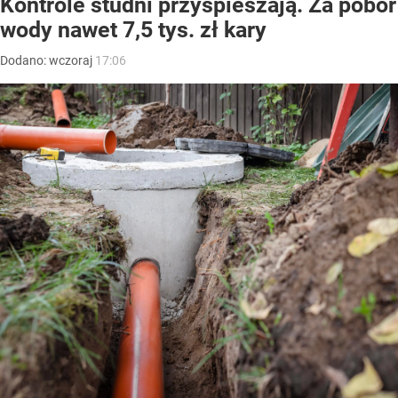
Kontrole studni przyspieszają. Za pobór
wody nawet 7,5 tys. zł kary
Dodano:
wczoraj
17:06